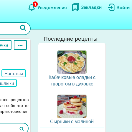
1
Закладки
Уведомления
Войти
Последние рецепты
ачки
Наггетсы
Кабачковые оладьи с
шлыки
творогом в духовке
 колбаса
ество рецептов
ля себя что-то
приготовления
Сырники с малиной