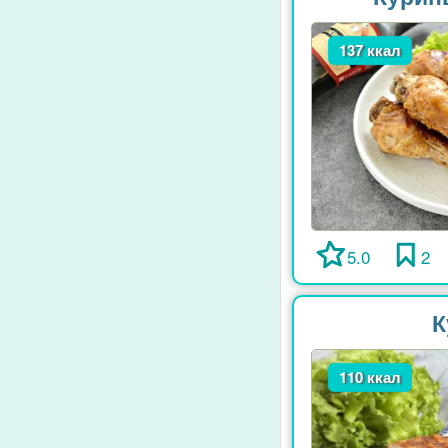
137 ккал
5.0
2
К
110 ккал