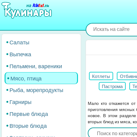
Перейти
к
основному
содержанию
Салаты
Выпечка
Пельмени, вареники
Котлеты
Отбивн
Мясо, птица
Пастрома
Т
Рыба, морепродукты
Мясные рулеты
Гарниры
Мало кто откажется от
приготовления мясных б
Первые блюда
новое. В этом разделе
вторых блюд из мяса, к
Вторые блюда