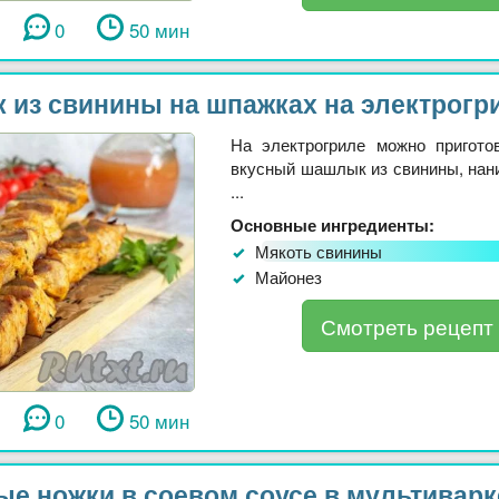
0
50 мин
из свинины на шпажках на электрогр
На электрогриле можно пригото
вкусный шашлык из свинины, нан
...
Основные ингредиенты:
Мякоть свинины
Майонез
Смотреть рецепт
0
50 мин
ые ножки в соевом соусе в мультиварк