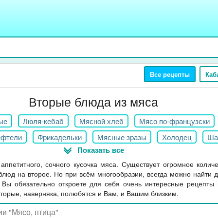
Все рецепты
Каб
Вторые блюда из мяса
ые
Люля-кебаб
Мясной хлеб
Мясо по-французски
ефтели
Фрикадельки
Мясные зразы
Холодец
Ша
Показать все
Жареное и тушеное мясо
Запеченное мясо
Домашняя
 аппетитного, сочного кусочка мяса. Существует огромное колич
Блюда из субпродуктов
Другие мясные блюда
люд на второе. Но при всём многообразии, всегда можно найти д
 Вы обязательно откроете для себя очень интересные рецепты 
оторые, наверняка, полюбятся и Вам, и Вашим близким.