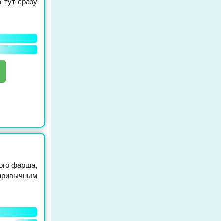
а тут сразу
ого фарша,
ривычным