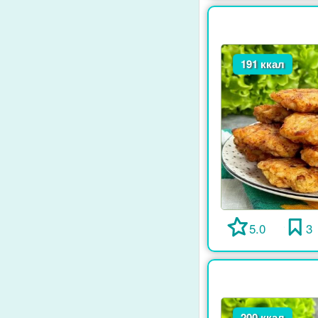
191 ккал
5.0
3
200 ккал