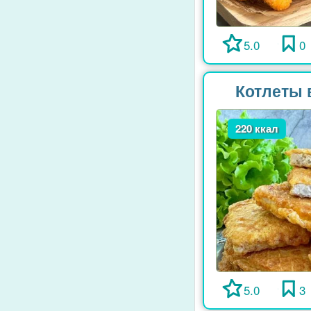
5.0
0
Котлеты 
220 ккал
5.0
3