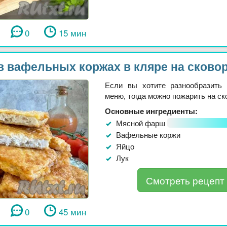
0
15 мин
в вафельных коржах в кляре на сково
Если вы хотите разнообразить
меню, тогда можно пожарить на ско
Основные ингредиенты:
Мясной фарш
Вафельные коржи
Яйцо
Лук
Смотреть рецепт
0
45 мин