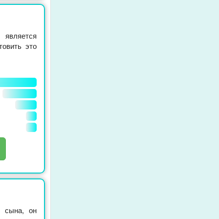
 является
товить это
о сына, он