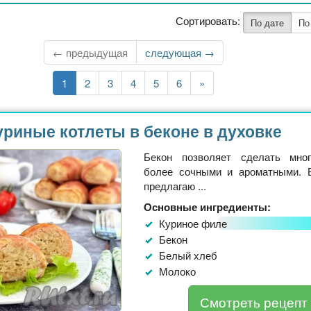
Сортировать:
По дате
По
← предыдущая
Следующая
следующая →
страница
Текущая
1
Страница
2
Страница
3
Страница
4
Страница
5
Страница
6
Последняя
»
страница
страница
уриные котлеты в беконе в духовке
Бекон позволяет сделать мно
более сочными и ароматными. 
предлагаю ...
Основные ингредиенты:
Куриное филе
Бекон
Белый хлеб
Молоко
Смотреть рецепт