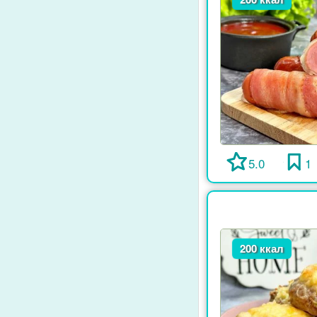
5.0
1
200 ккал