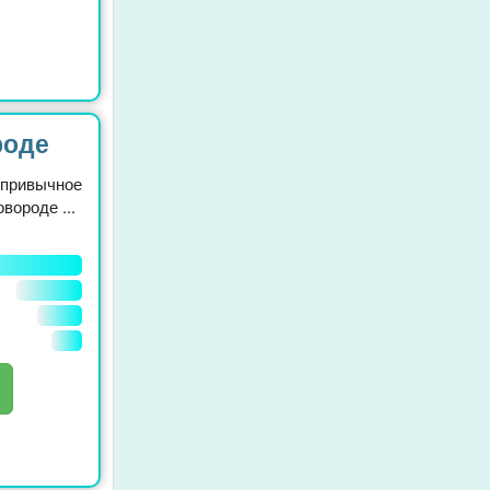
роде
 привычное
вороде ...