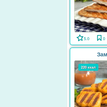
5.0
0
Зам
220 ккал