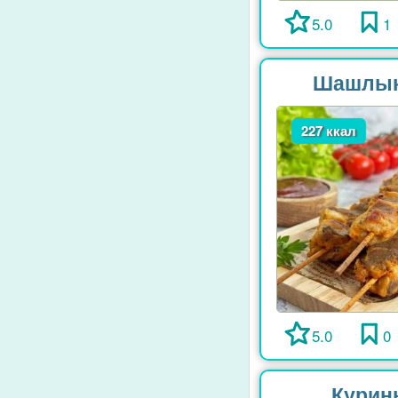
5.0
1
Шашлык 
227 ккал
5.0
0
Курин