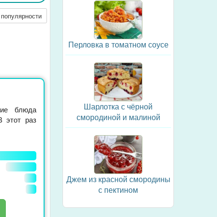
 популярности
Перловка в томатном соусе
Шарлотка с чёрной
гие блюда
смородиной и малиной
В этот раз
Джем из красной смородины
с пектином