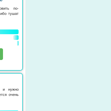
овить по-
либо тушат
о и нужно
ется очень