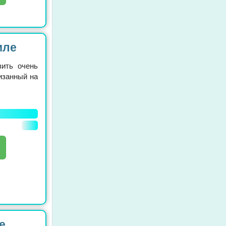
иле
вить очень
изанный на
е