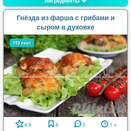
Ингредиенты
Гнёзда из фарша с грибами и
сыром в духовке
153 ккал
4.9
6
0
1 ч