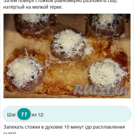
Затем поверх стожков равномерно разложить сыр,
натёртый на мелкой тёрке.
11
Шаг
из 12:
Запекать стожки в духовке 10 минут (до расплавления
сыра).