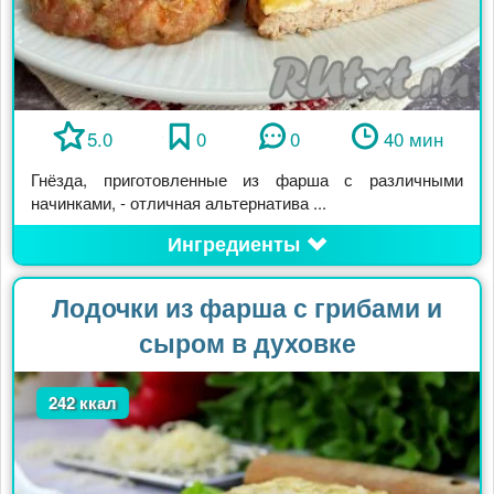
5.0
0
0
40 мин
Гнёзда, приготовленные из фарша с различными
начинками, - отличная альтернатива ...
Ингредиенты
Лодочки из фарша с грибами и
сыром в духовке
242 ккал