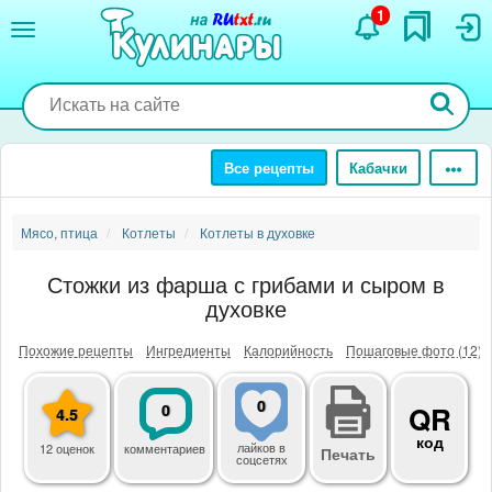
Перейти
1
к
основному
содержанию
Все рецепты
Кабачки
Мясо, птица
Котлеты
Котлеты в духовке
Стожки из фарша с грибами и сыром в
духовке
Похожие рецепты
Ингредиенты
Калорийность
Пошаговые фото (12)
0
0
QR
4.5
код
лайков
в
12 оценок
комментариев
Печать
соцсетях