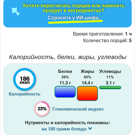
Хотите пересчитать порции или заменить
продукт в ингредиентах?
Спросите у ИИ-шефа.
Время приготовления:
1 ч
Количество порций:
5
Калорийность, белки, жиры, углеводы
Белки
Жиры
Углеводы
186
39%
50%
11%
ккал
11.3
г
14.4
г
3.1
г
Калорийность
23%
Гликемический индекс
Нутриенты и калорийность показаны:
на 100 грамм блюда