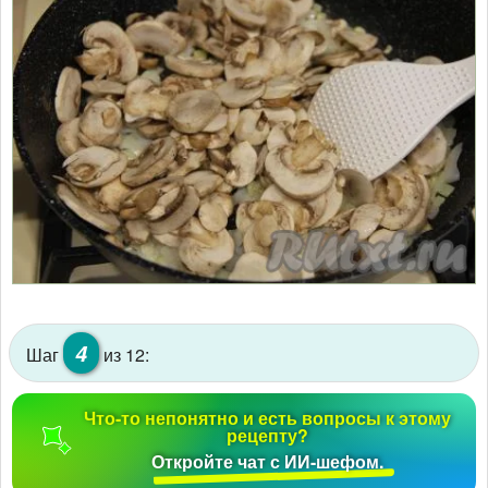
4
Шаг
из 12:
Что-то непонятно и есть вопросы к этому
рецепту?
Откройте чат с ИИ-шефом.