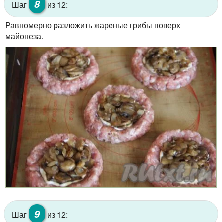
8
Шаг
из 12:
Равномерно разложить жареные грибы поверх
майонеза.
9
Шаг
из 12: