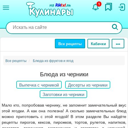
Перейти
1
к
основному
содержанию
Все рецепты
Кабачки
Все рецепты
Блюда из фруктов и ягод
Блюда из черники
Выпечка с черникой
Десерты из черники
Заготовки из черники
Мало кто, попробовав чернику, не запомнит замечательный вкус
этой ягодки. А как она полезна! А сколько замечательных блюд
можно приготовить с этой ягодой! В этом разделе Вы найдёте
рецепты пирогов, кексов, пирожков, тортов, рулетов, напитков,
десертов, вареников, мороженого и заготовок с черникой.