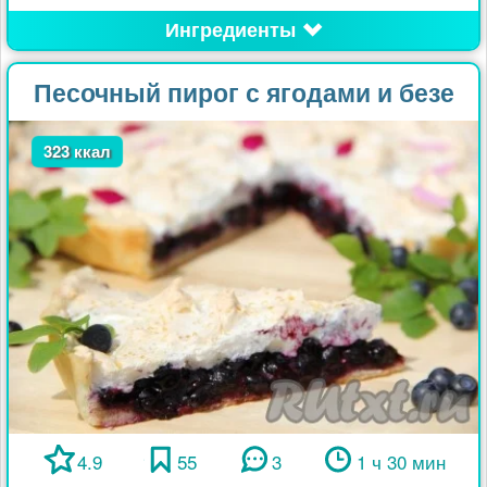
Ингредиенты
Песочный пирог с ягодами и безе
323 ккал
4.9
55
3
1 ч 30 мин