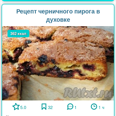
Рецепт черничного пирога в
духовке
362 ккал
5.0
32
1
1 ч