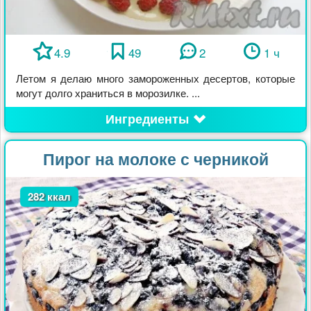
4.9
49
2
1 ч
Летом я делаю много замороженных десертов, которые
могут долго храниться в морозилке. ...
Ингредиенты
Пирог на молоке с черникой
282 ккал