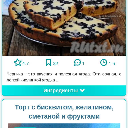
4.7
32
1
1 ч
Черника - это вкусная и полезная ягода. Эта сочная, с
лёгкой кислинкой ягодка ...
Ингредиенты
Торт с бисквитом, желатином,
сметаной и фруктами