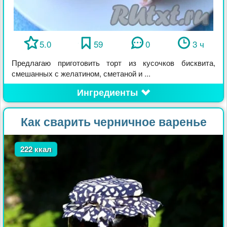
5.0
59
0
3 ч
Предлагаю приготовить торт из кусочков бисквита,
смешанных с желатином, сметаной и ...
Ингредиенты
Как сварить черничное варенье
222 ккал