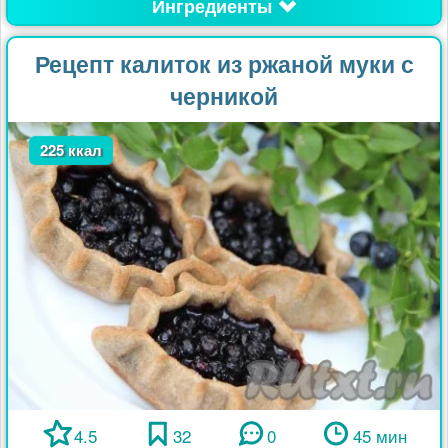
Ингредиенты
Рецепт калиток из ржаной муки с
черникой
225 ккал
4.5
32
0
45 мин