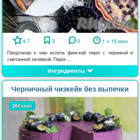
4.7
3
0
1 ч 15 мин
Предлагаю к чаю испечь финский пирог с черникой и
сметанной заливкой. Пирог ...
Ингредиенты
Черничный чизкейк без выпечки
264 ккал