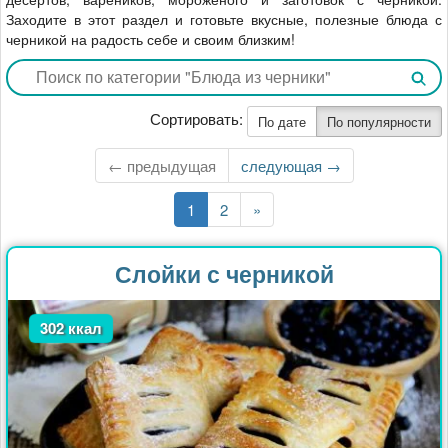
Заходите в этот раздел и готовьте вкусные, полезные блюда с
черникой на радость себе и своим близким!
Сортировать:
По дате
По популярности
← предыдущая
Следующая
следующая →
страница
Текущая
1
Страница
2
Последняя
»
страница
страница
Слойки с черникой
302 ккал