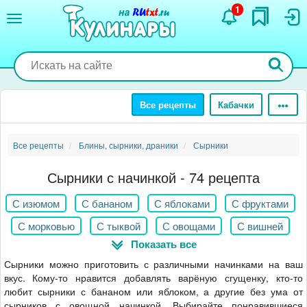
Перейти
1
к
основному
содержанию
Все рецепты
Кабачки
Все рецепты
Блины, сырники, драники
Сырники
Сырники с начинкой - 74 рецепта
С изюмом
С бананом
С яблоками
С фруктами
С морковью
С тыквой
С овощами
С вишней
Показать все
С клубникой
С ягодами
Сырники можно приготовить с различными начинками на ваш
вкус. Кому-то нравится добавлять варёную сгущенку, кто-то
любит сырники с бананом или яблоком, а другие без ума от
сырников с овощной начинкой. Выбирайте понравившиеся