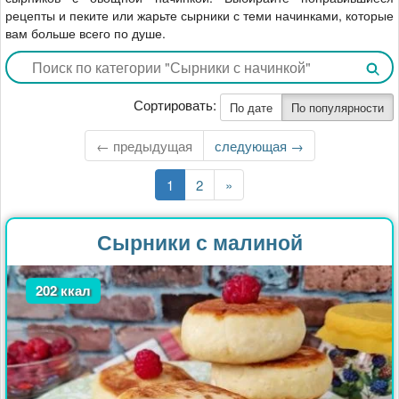
рецепты и пеките или жарьте сырники с теми начинками, которые
вам больше всего по душе.
Сортировать:
По дате
По популярности
← предыдущая
Следующая
следующая →
страница
Текущая
1
Страница
2
Последняя
»
страница
страница
Сырники с малиной
202 ккал