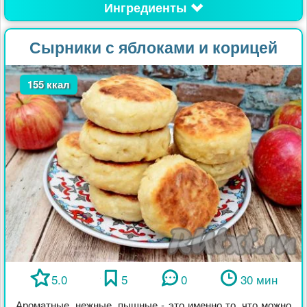
Ингредиенты
Сырники с яблоками и корицей
155 ккал
5.0
5
0
30 мин
Ароматные, нежные, пышные - это именно то, что можно