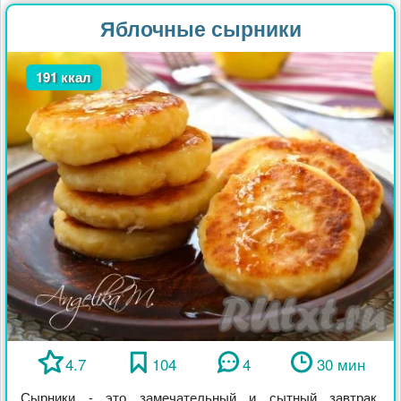
Яблочные сырники
191 ккал
4.7
104
4
30 мин
Сырники - это замечательный и сытный завтрак.