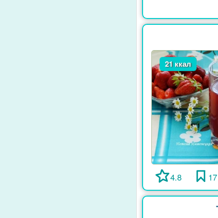
21 ккал
4.8
17