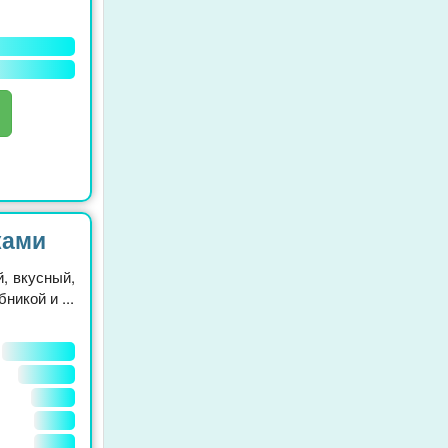
ками
, вкусный,
никой и ...