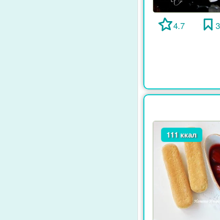
4.7
111 ккал