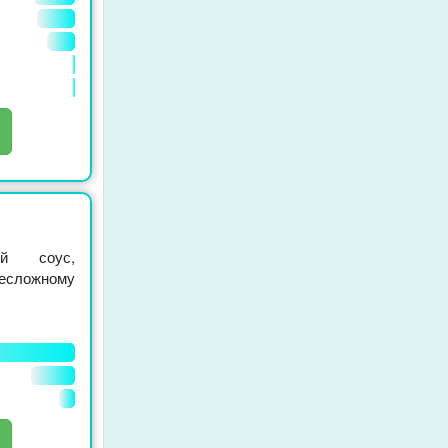
ый соус,
есложному