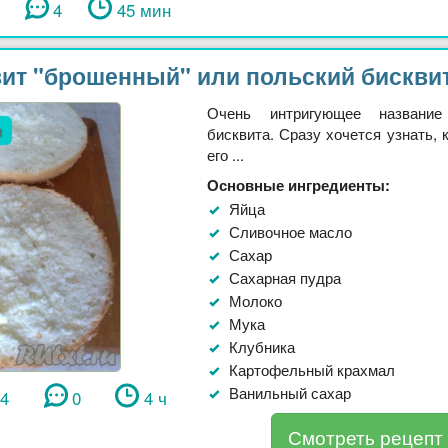
4
45 мин
ит "брошенный" или польский бискви
Очень интригующее названи
л
бисквита. Сразу хочется узнать, 
его ...
Основные ингредиенты:
Яйца
Сливочное масло
Сахар
Сахарная пудра
Молоко
Мука
Клубника
Картофельный крахмал
Ванильный сахар
74
0
4 ч
Смотреть рецепт