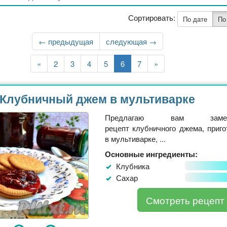
Сортировать:
По дате
По
←
← предыдущая
Следующая
следующая →
страница
Первая
«
Страница
2
Страница
3
Страница
4
Страница
5
Текущая
6
Страница
7
Последняя
»
страница
страница
страница
Клубничный джем в мультиварке
Предлагаю вам замеча
рецепт клубничного джема, приго
в мультиварке, ...
Основные ингредиенты:
Клубника
Сахар
Смотреть рецепт