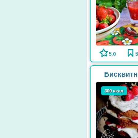
5.0
Бисквитн
300 ккал