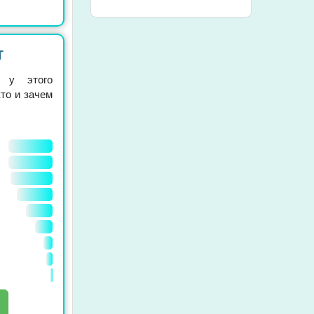
т
е у этого
кто и зачем