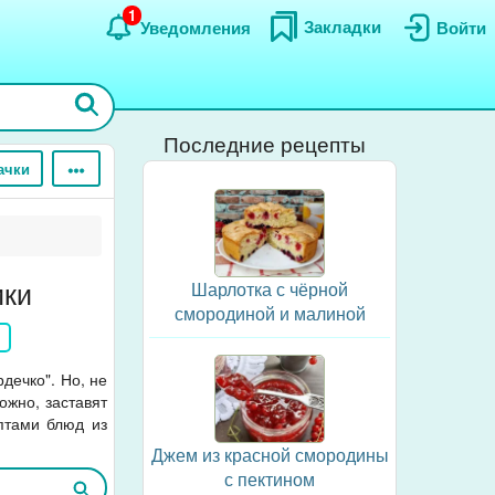
1
Закладки
Уведомления
Войти
Последние рецепты
ачки
ики
Шарлотка с чёрной
смородиной и малиной
дечко". Но, не
ожно, заставят
птами блюд из
Джем из красной смородины
с пектином