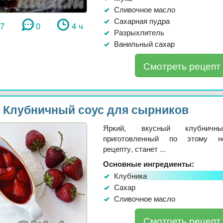
Сливочное масло
Сахарная пудра
37
0
4 ч
Разрыхлитель
Ванильный сахар
Смотреть рецепт
Клубничный соус для сырников
Яркий, вкусный клубничн
приготовленный по этому н
рецепту, станет ...
Основные ингредиенты:
Клубника
Сахар
Сливочное масло
Смотреть рецепт