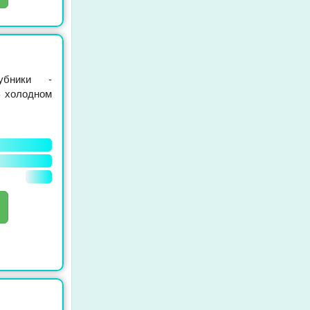
бники -
В холодном