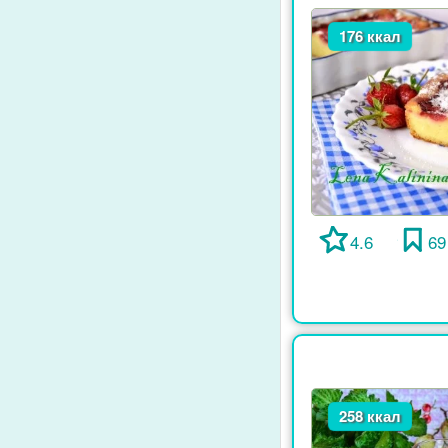
176 ккал
4.6
69
258 ккал