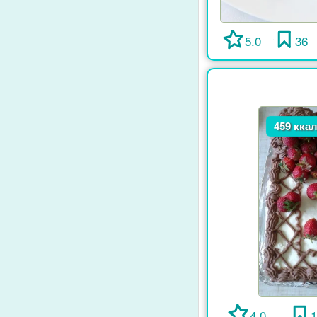
5.0
36
459 кка
4.0