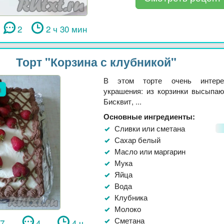
2
2 ч 30 мин
Торт "Корзина с клубникой"
В этом торте очень интере
л
украшения: из корзинки высыпаю
Бисквит, ...
Основные ингредиенты:
Сливки или сметана
Сахар белый
Масло или маргарин
Мука
Яйца
Вода
Клубника
Молоко
Сметана
17
4
4 ч