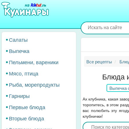
Перейти
к
основному
содержанию
Салаты
Выпечка
Пельмени, вареники
Все рецепты
Блюд
Мясо, птица
Блюда и
Рыба, морепродукты
Выпечка 
Гарниры
Ах клубника, какая заво
торопитесь, в этом раз
Первые блюда
вас полюбить эту яго
клубнички!
Вторые блюда