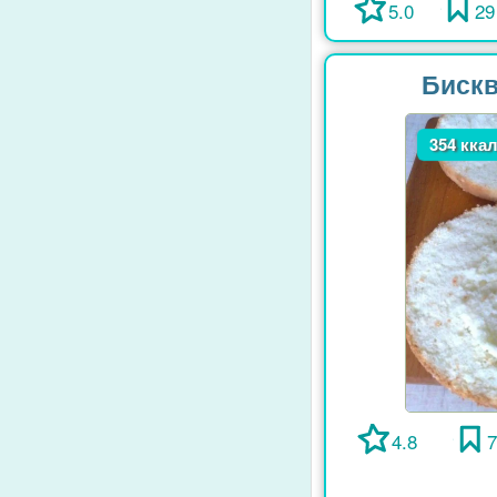
5.0
29
Бискв
354 кка
4.8