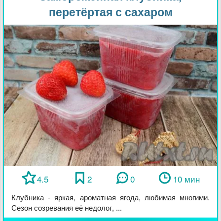
перетёртая с сахаром
4.5
2
0
10 мин
Клубника - яркая, ароматная ягода, любимая многими.
Сезон созревания её недолог, ...