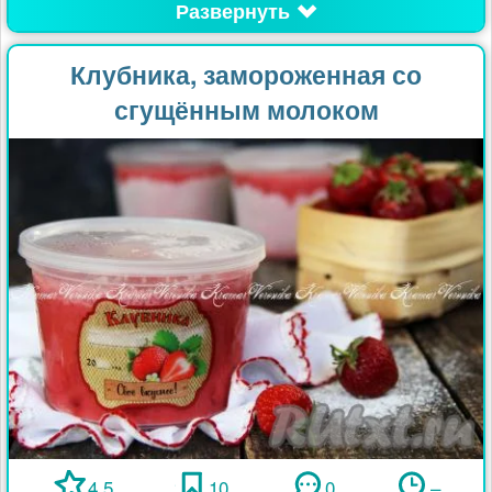
Развернуть
Клубника, замороженная со
сгущённым молоком
4.5
10
0
–