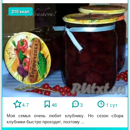
210 ккал
4.7
46
3
1 сут
Моя семья очень любит клубнику. Но сезон сбора
клубники быстро проходит, поэтому ...