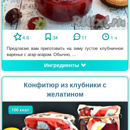
4.6
34
11
1 ч
Предлагаю вам приготовить на зиму густое клубничное
варенье с агар-агаром. Обычно, ...
Ингредиенты
Конфитюр из клубники с
желатином
166 ккал