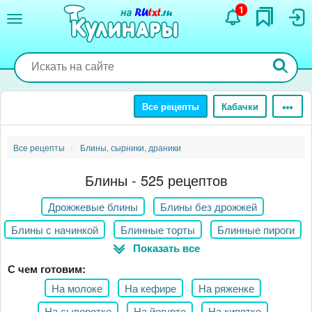
Перейти
1
к
основному
содержанию
Все рецепты
Кабачки
Все рецепты
Блины, сырники, драники
Блины - 525 рецептов
Дрожжевые блины
Блины без дрожжей
Блины с начинкой
Блинные торты
Блинные пироги
Показать все
Толстые блины
Несладкие блины
С чем готовим:
Необычные блины
На молоке
На кефире
На ряженке
На сыворотке
На йогурте
На кипятке