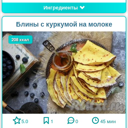
Ингредиенты
Блины с куркумой на молоке
208 ккал
5.0
1
0
45 мин