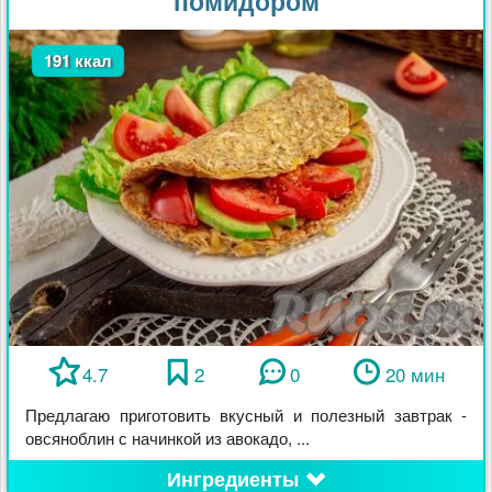
помидором
191 ккал
4.7
2
0
20 мин
Предлагаю приготовить вкусный и полезный завтрак -
овсяноблин с начинкой из авокадо, ...
Ингредиенты