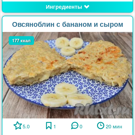
Ингредиенты
Овсяноблин с бананом и сыром
177 ккал
5.0
1
0
20 мин