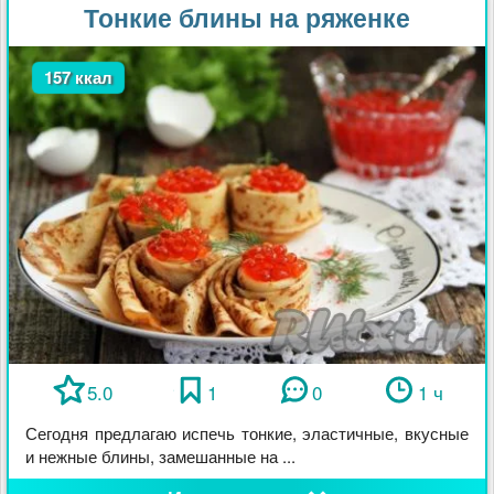
Тонкие блины на ряженке
157 ккал
5.0
1
0
1 ч
Сегодня предлагаю испечь тонкие, эластичные, вкусные
и нежные блины, замешанные на ...