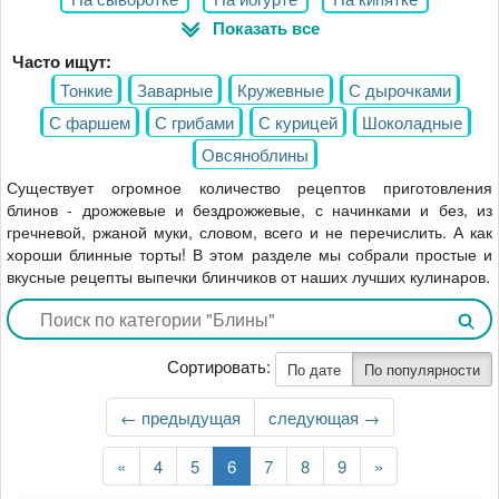
Показать все
На минералке
На крахмале
С творогом
Часто ищут:
С маком
С сыром
C зеленью
С манкой
Тонкие
Заварные
Кружевные
С дырочками
С овсянкой
С яблоками
С фаршем
С грибами
С курицей
Шоколадные
Овсяноблины
Существует огромное количество рецептов приготовления
блинов - дрожжевые и бездрожжевые, с начинками и без, из
гречневой, ржаной муки, словом, всего и не перечислить. А как
хороши блинные торты! В этом разделе мы собрали простые и
вкусные рецепты выпечки блинчиков от наших лучших кулинаров.
Сортировать:
По дате
По популярности
←
← предыдущая
Следующая
следующая →
страница
Первая
«
Страница
4
Страница
5
Текущая
6
Страница
7
Страница
8
Страница
9
Последняя
»
страница
страница
страница