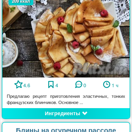
209 ккал
4.6
4
0
1 ч
Предлагаю рецепт приготовления эластичных, тонких
французских блинчиков. Основное ...
Ингредиенты
Блины на огуречном рассоле