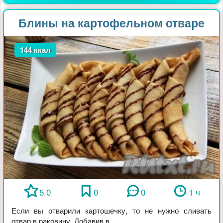
Блины на картофельном отваре
144 ккал
5.0
0
0
1 ч
Если вы отварили картошечку, то не нужно сливать
отвар в раковину. Добавив в ...