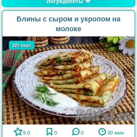
Ингредиенты
Блины с сыром и укропом на
молоке
221 ккал
5.0
0
0
30 мин