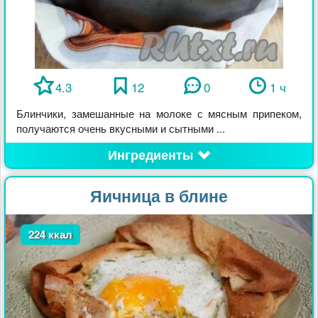
4.3
12
0
1 ч
Блинчики, замешанные на молоке с мясным припеком,
получаются очень вкусными и сытными ...
Ингредиенты
Яичница в блине
224 ккал