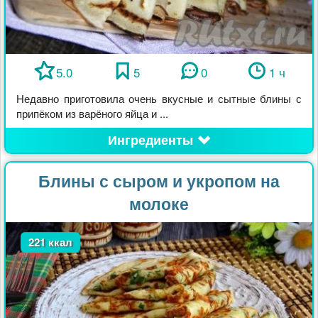
5.0
5
0
1 ч
Недавно приготовила очень вкусные и сытные блины с
припёком из варёного яйца и ...
Ингредиенты
Блины с сыром и укропом на
молоке
221 ккал