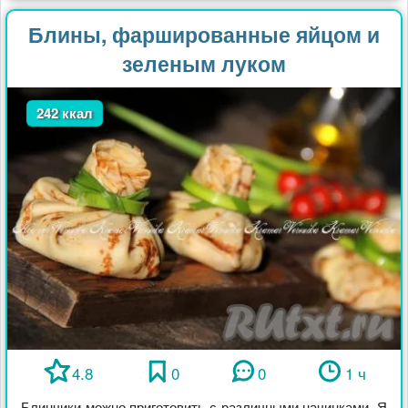
Блины, фаршированные яйцом и
зеленым луком
242 ккал
4.8
0
0
1 ч
Блинчики можно приготовить с различными начинками. Я