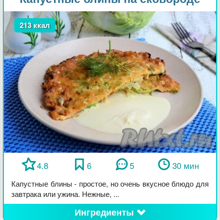
213 ккал
4.8
6
5
30 мин
Капустные блины - простое, но очень вкусное блюдо для
завтрака или ужина. Нежные, ...
Ингредиенты