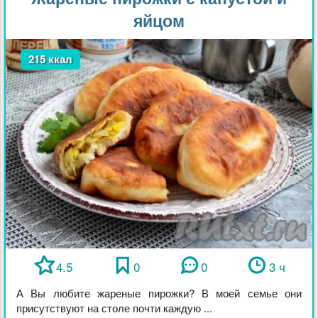
яйцом
215 ккал
4.5
0
0
3 ч
А Вы любите жареные пирожки? В моей семье они
присутствуют на столе почти каждую ...