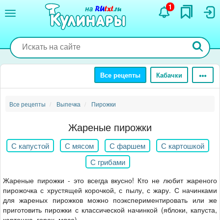
Перейти
1
к
основному
содержанию
Все рецепты
Кабачки
Все рецепты
Выпечка
Пирожки
Жареные пирожки
С капустой
С мясом
С фаршем
С картошкой
С грибами
Жареные пирожки - это всегда вкусно! Кто не любит жареного
пирожочка с хрустящей корочкой, с пылу, с жару. С начинками
для жареных пирожков можно поэкспериментировать или же
приготовить пирожки с классической начинкой (яблоки, капуста,
картошка, горох, мясо).