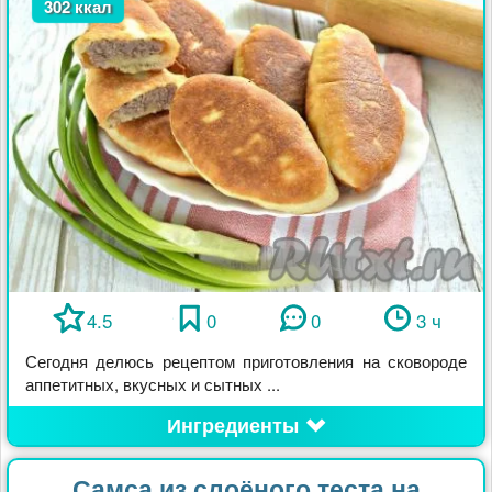
302 ккал
4.5
0
0
3 ч
Сегодня делюсь рецептом приготовления на сковороде
аппетитных, вкусных и сытных ...
Ингредиенты
Самса из слоёного теста на