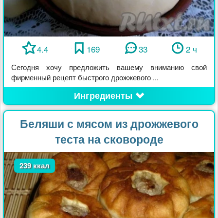
4.4
169
33
2 ч
Сегодня хочу предложить вашему вниманию свой
фирменный рецепт быстрого дрожжевого ...
Ингредиенты
Беляши с мясом из дрожжевого
теста на сковороде
239 ккал