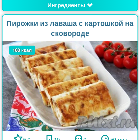
Ингредиенты
Пирожки из лаваша с картошкой на
сковороде
160 ккал
5.0
10
0
50 мин