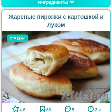
Ингредиенты
Жареные пирожки с картошкой и
луком
210 ккал
4.6
65
5
3 ч