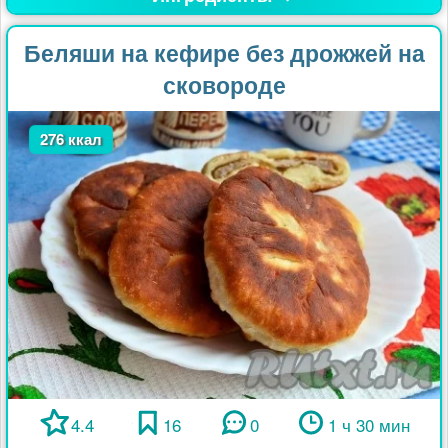
Беляши на кефире без дрожжей на
сковороде
276 ккал
4.4
16
0
1 ч 30 мин