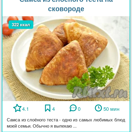
сковороде
322 ккал
4.1
4
0
50 мин
Самса из слоёного теста - одно из самых любимых блюд
моей семьи. Обычно я выпекаю ...