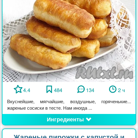
4.4
484
134
2 ч
Вкуснейшие, мягчайшие, воздушные, горяченькие...
жареные сосиски в тесте. Нам иногда ...
Ингредиенты
Жареные пирожки с капустой и