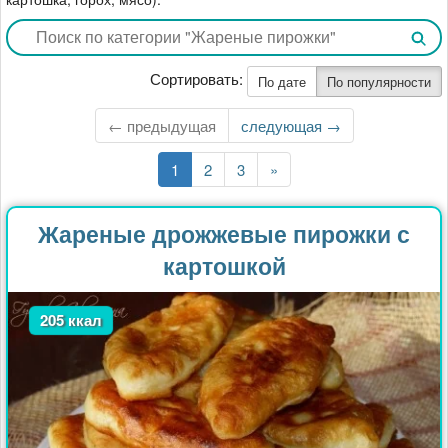
Сортировать:
По дате
По популярности
← предыдущая
Следующая
следующая →
страница
Текущая
1
Страница
2
Страница
3
Последняя
»
страница
страница
Жареные дрожжевые пирожки с
картошкой
205 ккал