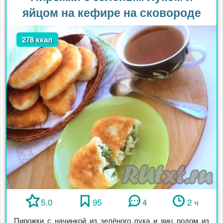
яйцом на кефире на сковороде
278 ккал
5.0
95
4
2 ч
Пирожки с начинкой из зелёного лука и яиц родом из