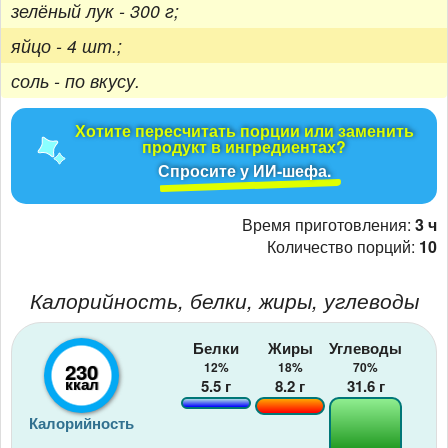
зелёный лук - 300 г;
яйцо - 4 шт.;
соль - по вкусу.
Хотите пересчитать порции или заменить
продукт в ингредиентах?
Спросите у ИИ-шефа.
Время приготовления:
3 ч
Количество порций:
10
Калорийность, белки, жиры, углеводы
Белки
Жиры
Углеводы
230
12%
18%
70%
ккал
5.5
г
8.2
г
31.6
г
Калорийность