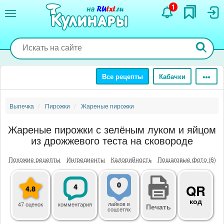
Перейти
1
к
основному
содержанию
Все рецепты
Кабачки
Выпечка
Пирожки
Жареные пирожки
Жареные пирожки с зелёным луком и яйцом
из дрожжевого теста на сковороде
Похожие рецепты
Ингредиенты
Калорийность
Пошаговые фото (6)
0
4
QR
4.8
код
лайков
в
47 оценок
комментария
Печать
соцсетях