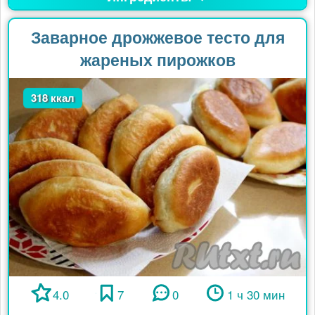
Заварное дрожжевое тесто для
жареных пирожков
318 ккал
4.0
7
0
1 ч 30 мин