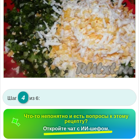
4
Шаг
из 6:
Что-то непонятно и есть вопросы к этому
рецепту?
Откройте чат с ИИ-шефом.