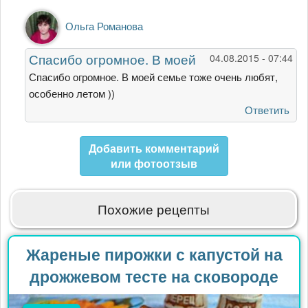
Ответ
Ольга Романова
на
Когда
Спасибо огромное. В моей
04.08.2015 - 07:44
сынуля
был
Спасибо огромное. В моей семье тоже очень любят,
маленьким
особенно летом ))
и
Ответить
от
Тамара
Агапитова
Добавить комментарий
или фотоотзыв
Похожие рецепты
Жареные пирожки с капустой на
дрожжевом тесте на сковороде