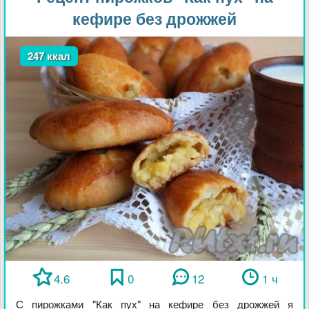
кефире без дрожжей
247 ккал
4.6
0
12
1 ч
С пирожками "Как пух" на кефире без дрожжей я