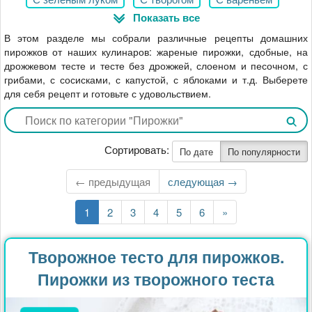
Показать все
Со сливами
С печенью
С фаршем
С грибами
В этом разделе мы собрали различные рецепты домашних
пирожков от наших кулинаров: жареные пирожки, сдобные, на
дрожжевом тесте и тесте без дрожжей, слоеном и песочном, с
грибами, с сосисками, с капустой, с яблоками и т.д. Выберете
для себя рецепт и готовьте с удовольствием.
Сортировать:
По дате
По популярности
← предыдущая
Следующая
следующая →
страница
Текущая
1
Страница
2
Страница
3
Страница
4
Страница
5
Страница
6
Последняя
»
страница
страница
Творожное тесто для пирожков.
Пирожки из творожного теста