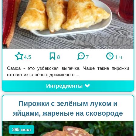
4.5
8
7
1 ч
Самса - это узбекская выпечка. Чаще такие пирожки
готовят из слоёного дрожжевого ...
Ингредиенты
Пирожки с зелёным луком и
яйцами, жареные на сковороде
265 ккал