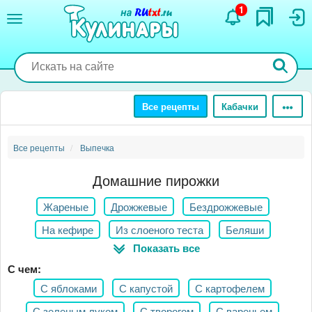
Перейти
1
к
основному
содержанию
Все рецепты
Кабачки
Все рецепты
Выпечка
Домашние пирожки
Жареные
Дрожжевые
Бездрожжевые
На кефире
Из слоеного теста
Беляши
Показать все
Ленивые пирожки
Калитки
Самса
Постные
С чем:
Несладкие
С яблоками
С капустой
С картофелем
С зеленым луком
С творогом
С вареньем