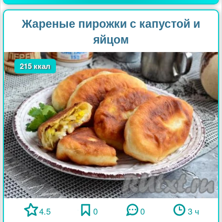
Жареные пирожки с капустой и
яйцом
215 ккал
4.5
0
0
3 ч