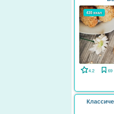
435 ккал
4.2
69
Классиче