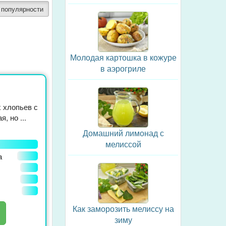
 популярности
Молодая картошка в кожуре
в аэрогриле
 хлопьев с
, но ...
Домашний лимонад с
мелиссой
а
Как заморозить мелиссу на
зиму