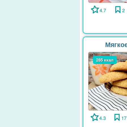
4.7
2
Мягкое
285 ккал
4.3
17