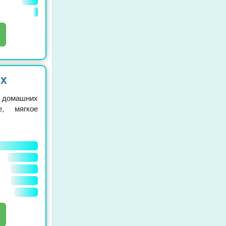
ях
 домашних
е, мягкое