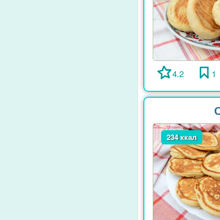
4.2
1
234 ккал