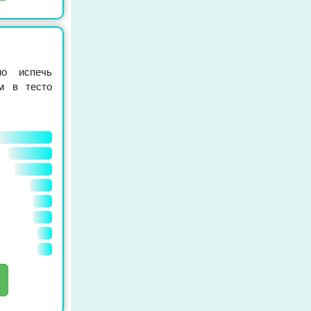
о испечь
м в тесто