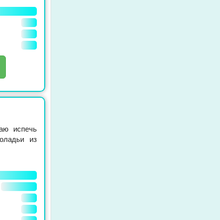
аю испечь
оладьи из