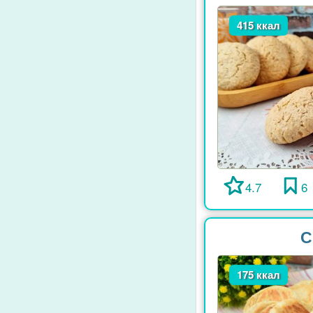
415 ккал
4.7
6
С
175 ккал