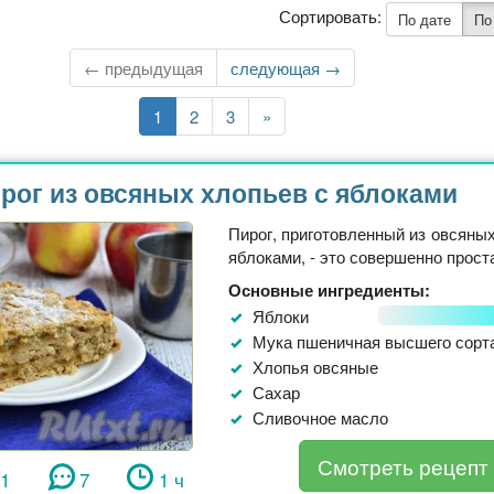
Сортировать:
По дате
По
← предыдущая
Следующая
следующая →
страница
Текущая
1
Страница
2
Страница
3
Последняя
»
страница
страница
рог из овсяных хлопьев с яблоками
Пирог, приготовленный из овсяных
яблоками, - это совершенно простая
Основные ингредиенты:
Яблоки
Мука пшеничная высшего сорт
Хлопья овсяные
Сахар
Сливочное масло
Смотреть рецепт
71
7
1 ч