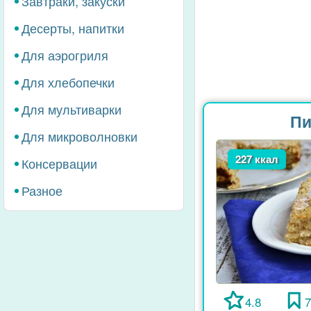
Завтраки, закуски
Десерты, напитки
Для аэрогриля
Для хлебопечки
Для мультиварки
Пи
Для микроволновки
227 ккал
Консервации
Разное
4.8