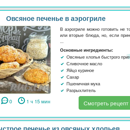
Овсяное печенье в аэрогриле
В аэрогриле можно готовить не т
или вторые блюда, но, если прин
...
Основные ингредиенты:
Овсяные хлопья быстрого приг
Сливочное масло
Яйцо куриное
Сахар
Пшеничная мука
Разрыхлитель
0
1 ч 15 мин
Смотреть рецепт
строе печенье из овсяных хлопьев