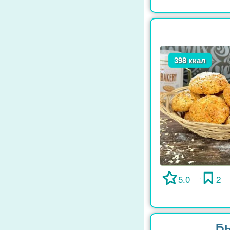
398 ккал
5.0
2
Бы