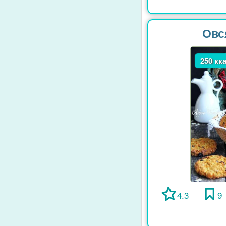
Овс
250 кк
4.3
9