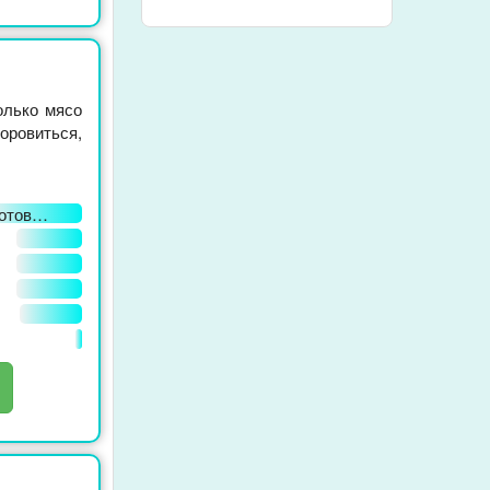
олько мясо
оровиться,
отовления