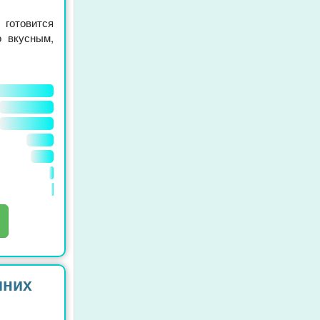
готовится
о вкусным,
шних