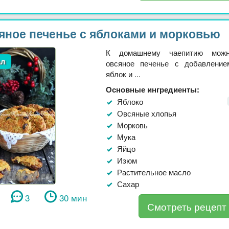
яное печенье с яблоками и морковью
К домашнему чаепитию можн
ал
овсяное печенье с добавление
яблок и ...
Основные ингредиенты:
Яблоко
Овсяные хлопья
Морковь
Мука
Яйцо
Изюм
Растительное масло
Сахар
3
30 мин
Смотреть рецепт