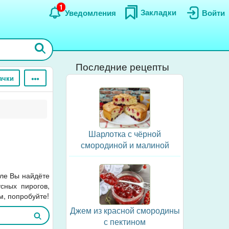
1
Закладки
Уведомления
Войти
Последние рецепты
ачки
Шарлотка с чёрной
смородиной и малиной
еле Вы найдёте
сных пирогов,
м, попробуйте!
Джем из красной смородины
с пектином