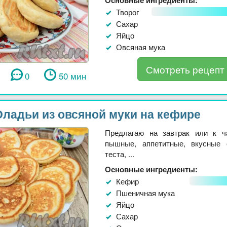
Творог
Сахар
Яйцо
Овсяная мука
Смотреть рецепт
0
50 мин
Оладьи из овсяной муки на кефире
Предлагаю на завтрак или к ч
пышные, аппетитные, вкусные 
теста, ...
Основные ингредиенты:
Кефир
Пшеничная мука
Яйцо
Сахар