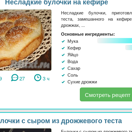
Несладкие булочки на кефире
Несладкие булочки, приготов
теста, замешанного на кефир
дрожжах, ...
Основные ингредиенты:
Мука
Кефир
Яйцо
Вода
Сахар
Соль
9
27
3 ч
Сухие дрожжи
Смотреть рецепт
лочки с сыром из дрожжевого теста
Булочки с сыром из дрожжевого т