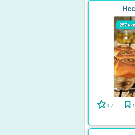
Нес
257 кк
4.7