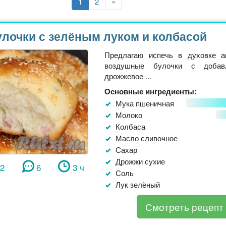
Текущая
1
Страница
2
Последняя
»
страница
страница
лочки с зелёным луком и колбасой
Предлагаю испечь в духовке а
воздушные булочки с добав
дрожжевое ...
Основные ингредиенты:
Мука пшеничная
Молоко
Колбаса
Масло сливочное
Сахар
Дрожжи сухие
82
6
3 ч
Соль
Лук зелёный
Смотреть рецепт