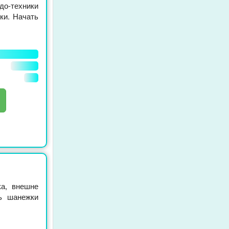
-техники
ки. Начать
ка, внешне
ь шанежки