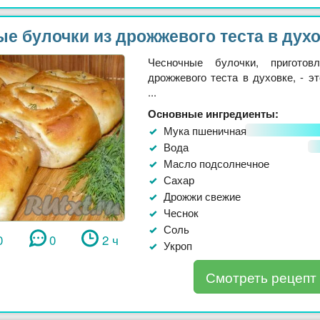
е булочки из дрожжевого теста в дух
Чесночные булочки, приготов
дрожжевого теста в духовке, - эт
...
Основные ингредиенты:
Мука пшеничная
Вода
Масло подсолнечное
Сахар
Дрожжи свежие
Чеснок
Соль
0
0
2 ч
Укроп
Смотреть рецепт