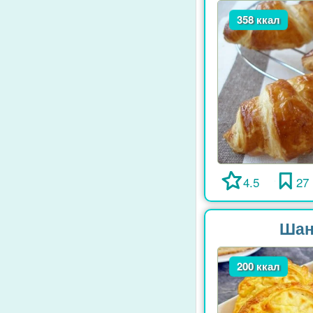
358 ккал
4.5
27
Шан
200 ккал