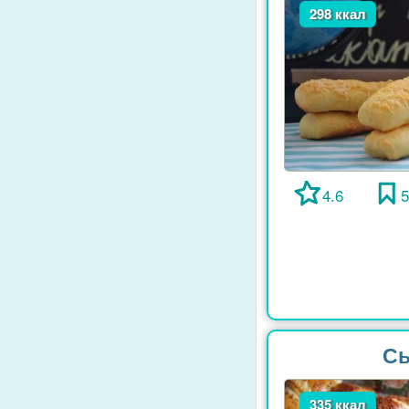
298 ккал
4.6
Сы
335 ккал