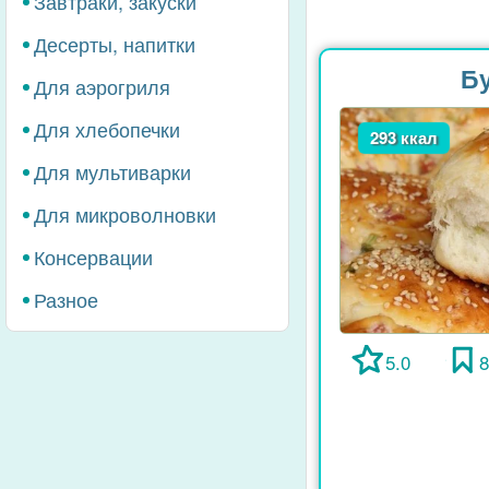
Завтраки, закуски
Десерты, напитки
Бу
Для аэрогриля
Для хлебопечки
293 ккал
Для мультиварки
Для микроволновки
Консервации
Разное
5.0