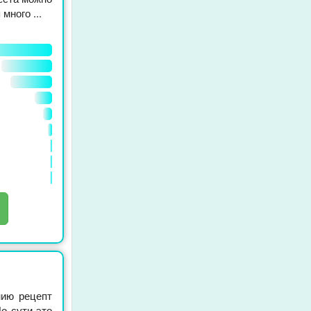
много ...
нию рецепт
о сути это