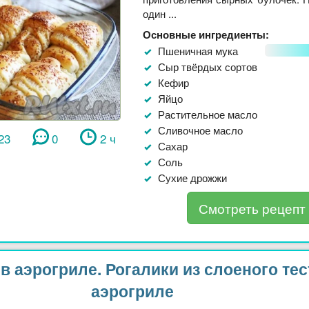
один ...
Основные ингредиенты:
Пшеничная мука
Сыр твёрдых сортов
Кефир
Яйцо
Растительное масло
Сливочное масло
23
0
2 ч
Сахар
Соль
Сухие дрожжи
Смотреть рецепт
в аэрогриле. Рогалики из слоеного тес
аэрогриле