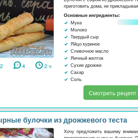
приготовить дома, не прикладывая 
Основные ингредиенты:
Мука
Молоко
Твердый сыр
Яйцо куриное
Сливочное масло
Яичный желток
Сухие дрожжи
52
4
2 ч
Сахар
Соль
Смотреть рецепт
рные булочки из дрожжевого теста
Хочу предложить вашему внима
приготовления сырных булочек. П