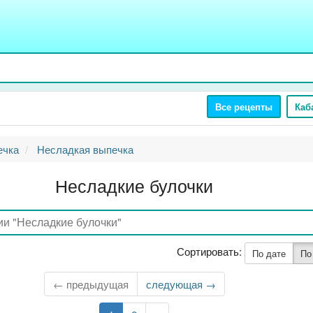
Все рецепты
Каб
ечка
Несладкая выпечка
Несладкие булочки
Сортировать:
По дате
По
← предыдущая
Следующая
следующая →
страница