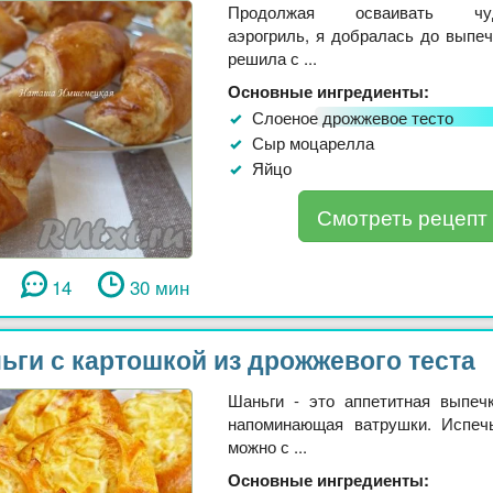
Продолжая осваивать чудо
аэрогриль, я добралась до выпеч
решила с ...
Основные ингредиенты:
Слоеное дрожжевое тесто
Сыр моцарелла
Яйцо
Смотреть рецепт
14
30 мин
ьги с картошкой из дрожжевого теста
Шаньги - это аппетитная выпеч
напоминающая ватрушки. Испеч
можно с ...
Основные ингредиенты: