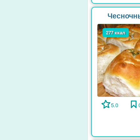
Чесночны
277 ккал
5.0