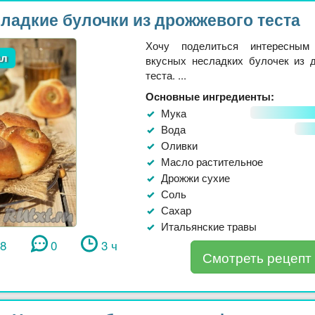
ладкие булочки из дрожжевого теста
Хочу поделиться интересным
ал
вкусных несладких булочек из 
теста. ...
Основные ингредиенты:
Мука
Вода
Оливки
Масло растительное
Дрожжи сухие
Соль
Сахар
Итальянские травы
18
0
3 ч
Смотреть рецепт