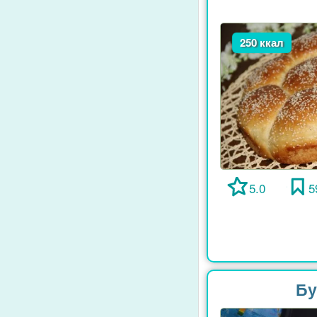
250 ккал
5.0
5
Бу