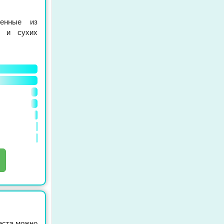
ленные из
е и сухих
еста можно