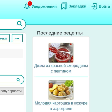
1
Закладки
Уведомления
Войти
Последние рецепты
ачки
Джем из красной смородины
с пектином
 популярности
Молодая картошка в кожуре
в аэрогриле