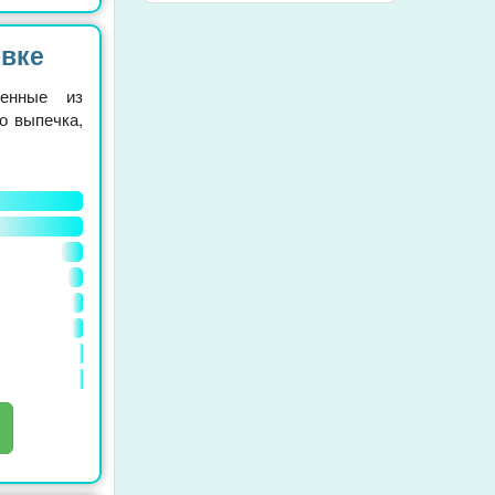
овке
ленные из
о выпечка,