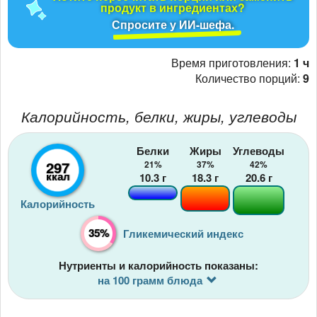
продукт в ингредиентах?
Спросите у ИИ-шефа.
Время приготовления:
1 ч
Количество порций:
9
Калорийность, белки, жиры, углеводы
Белки
Жиры
Углеводы
297
21%
37%
42%
ккал
10.3
г
18.3
г
20.6
г
Калорийность
35%
Гликемический индекс
Нутриенты и калорийность показаны:
на 100 грамм блюда