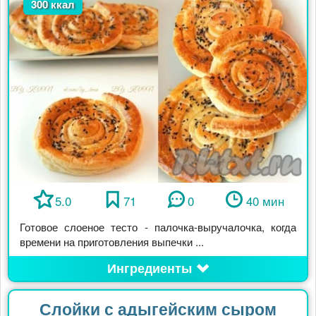
300 ккал
5.0
71
0
40 мин
Готовое слоеное тесто - палочка-выручалочка, когда
времени на приготовления выпечки ...
Ингредиенты
Слойки с адыгейским сыром