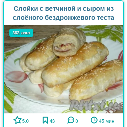
Слойки с ветчиной и сыром из
слоёного бездрожжевого теста
362 ккал
5.0
43
0
45 мин