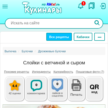
Перейти
1
к
основному
содержанию
Все рецепты
Кабачки
Выпечка
Булочки
Дрожжевые булочки
Слойки с ветчиной и сыром
Похожие рецепты
Ингредиенты
Калорийность
Пошаговые фото (7)
0
0
QR
4.4
код
лайков
в
42 оценки
комментариев
Печать
соцсетях