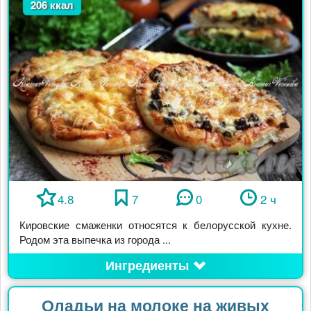
206 ккал
4.8
7
0
2 ч
Кировские смаженки относятся к белорусской кухне.
Родом эта выпечка из города ...
Ингредиенты
Оладьи на молоке на живых