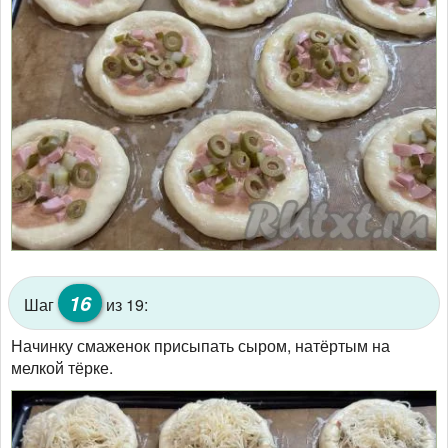
16
Шаг
из 19:
Начинку смаженок присыпать сыром, натёртым на
мелкой тёрке.