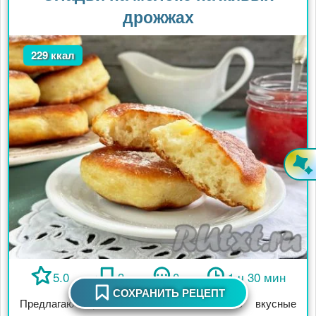
дрожжах
229 ккал
5.0
3
0
1 ч 30 мин
СОХРАНИТЬ РЕЦЕПТ
Предлагаю приготовить пышные, очень вкусные