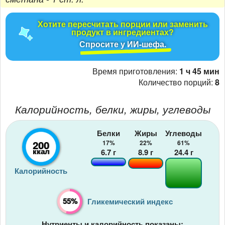
Хотите пересчитать порции или заменить
продукт в ингредиентах?
Спросите у ИИ-шефа.
Время приготовления:
1 ч 45 мин
Количество порций:
8
Калорийность, белки, жиры, углеводы
Белки
Жиры
Углеводы
200
17%
22%
61%
ккал
6.7
г
8.9
г
24.4
г
Калорийность
55%
Гликемический индекс
Нутриенты и калорийность показаны: