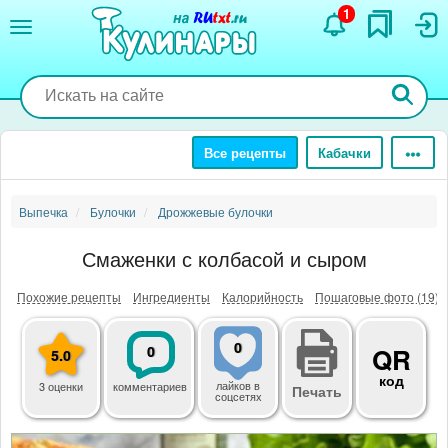
Перейти
1
к
основному
содержанию
Все рецепты
Кабачки
Выпечка
Булочки
Дрожжевые булочки
Смаженки с колбасой и сыром
Похожие рецепты
Ингредиенты
Калорийность
Пошаговые фото (19)
0
0
QR
5.0
код
лайков
в
3 оценки
комментариев
Печать
соцсетях