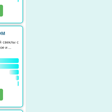
ом
й свеклы с
е и ...