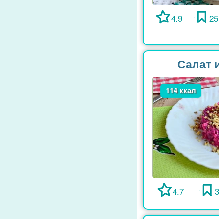
4.9
25
Салат 
114 ккал
4.7