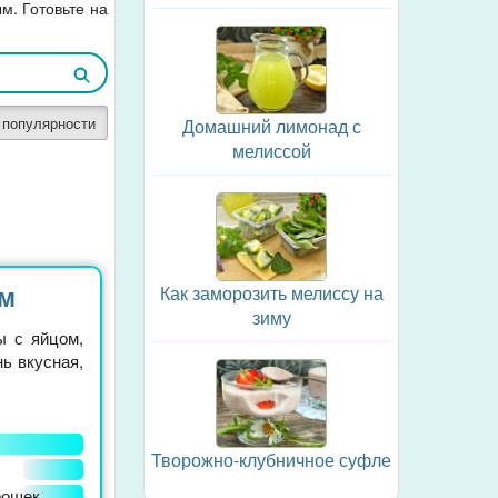
м. Готовьте на
 популярности
Домашний лимонад с
мелиссой
ом
Как заморозить мелиссу на
зиму
ы с яйцом,
ь вкусная,
Творожно-клубничное суфле
рошек