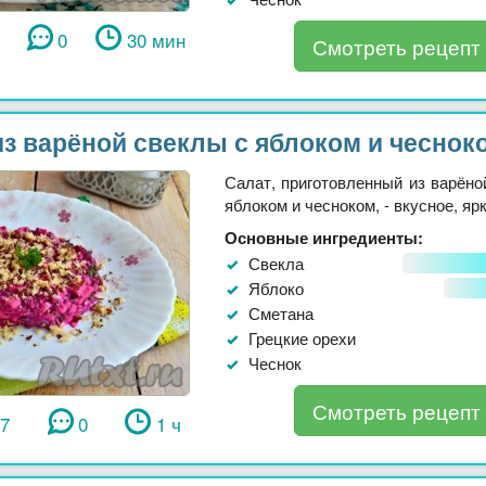
0
30 мин
Смотреть рецепт
из варёной свеклы с яблоком и чеснок
Салат, приготовленный из варёно
яблоком и чесноком, - вкусное, ярко
Основные ингредиенты:
Свекла
Яблоко
Сметана
Грецкие орехи
Чеснок
Смотреть рецепт
37
0
1 ч