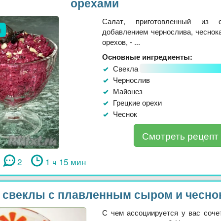
орехами
Салат, приготовленный из 
л
добавлением чернослива, чеснока
орехов, - ...
Основные ингредиенты:
Свекла
Чернослив
Майонез
Грецкие орехи
Чеснок
Смотреть рецепт
2
1 ч 15 мин
з свеклы с плавленным сыром и чесно
С чем ассоциируется у вас соче