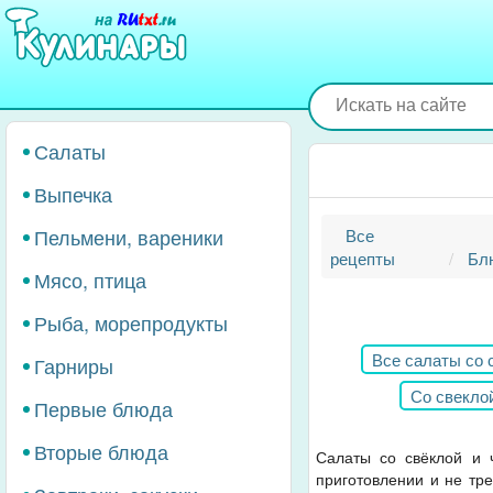
Перейти
к
основному
содержанию
Салаты
Выпечка
Пельмени, вареники
Все
рецепты
Бл
Мясо, птица
Рыба, морепродукты
Все салаты со 
Гарниры
Со свеклой
Первые блюда
Со свеклой и чернос
Вторые блюда
Салаты со свёклой и 
приготовлении и не тр