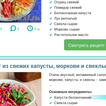
Огурец свежий
Помидор свежий
Белокочанная капуста
Лук репчатый
Свекла сырая
51
1
1 ч
Морковь сырая
Растительное масло
Смотреть рецепт
 из свежих капусты, моркови и свекл
Очень вкусный, витаминный салат
моркови, капусты и свеклы - зам
...
Основные ингредиенты:
Капуста белокочанная
Свекла сырая