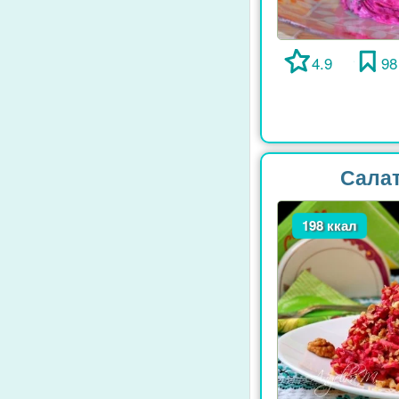
4.9
98
Салат
198 ккал