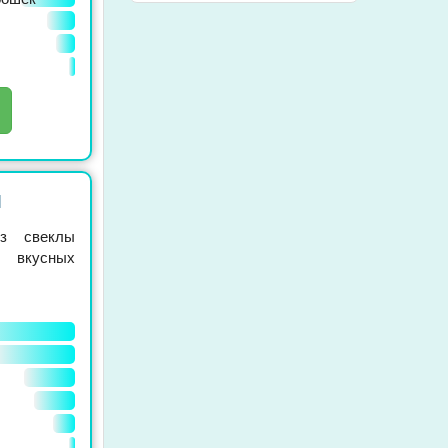
м
з свеклы
 вкусных