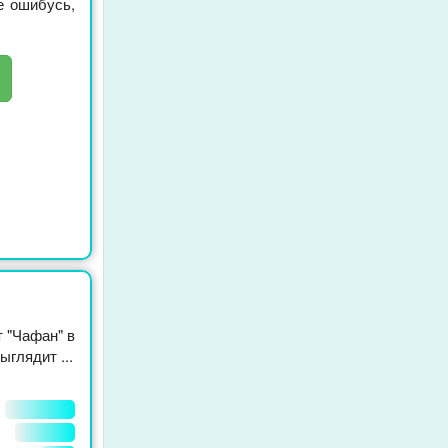
е ошибусь,
 "Чафан" в
глядит ...