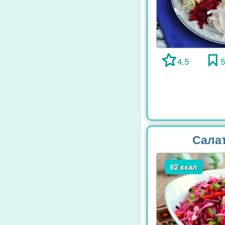
4.5
Салат
62 ккал