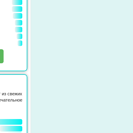
ы
 из свежих
ечательное