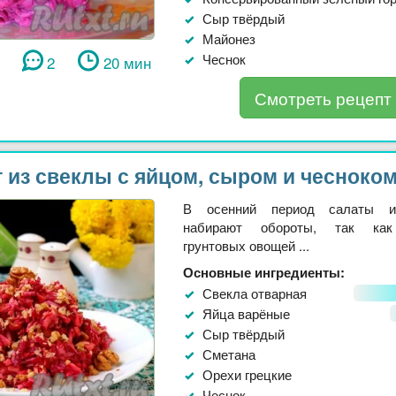
Сыр твёрдый
Майонез
Чеснок
2
20 мин
Смотреть рецепт
 из свеклы с яйцом, сыром и чесноко
В осенний период салаты и
набирают обороты, так как
грунтовых овощей ...
Основные ингредиенты:
Свекла отварная
Яйца варёные
Сыр твёрдый
Сметана
Орехи грецкие
Чеснок