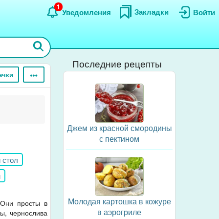
1
Закладки
Уведомления
Войти
Последние рецепты
ачки
Джем из красной смородины
с пектином
 стол
м
со свеклой
Молодая картошка в кожуре
 Они просты в
в аэрогриле
ны, чернослива