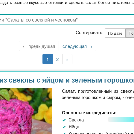
оздать разные вкусовые оттенки и сделать салат более питательны
Сортировать:
По дате
По
← предыдущая
Следующая
следующая →
страница
Текущая
1
Страница
2
Последняя
»
страница
страница
из свеклы с яйцом и зелёным горошк
Салат, приготовленный из свекл
зелёным горошком и сыром, - очен
...
Основные ингредиенты:
Свекла
Яйца
Консервированный зелёный го