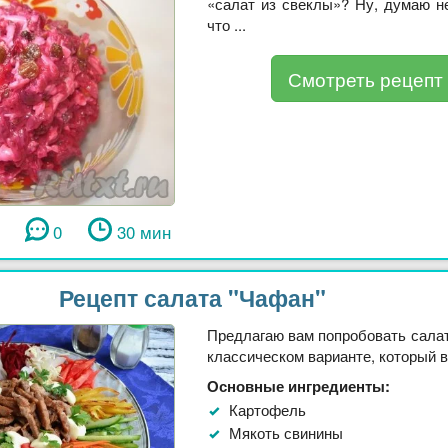
«салат из свеклы»? Ну, думаю н
что ...
Смотреть рецепт
0
30 мин
Рецепт салата "Чафан"
Предлагаю вам попробовать салат
классическом варианте, который вы
Основные ингредиенты:
Картофель
Мякоть свинины