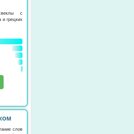
свеклы с
 и грецких
ком
тание слов