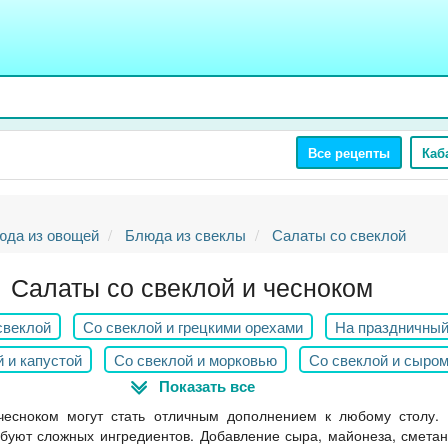
Все рецепты
Каб
юда из овощей
Блюда из свеклы
Салаты со свеклой
Салаты со свеклой и чесноком
свеклой
Со свеклой и грецкими орехами
На праздничный
 и капустой
Со свеклой и морковью
Со свеклой и сыро
Показать все
ливом
Винегрет
Селедка под шубой
Слоеный салат 
чесноком могут стать отличным дополнением к любому столу.
ебуют сложных ингредиентов. Добавление сыра, майонеза, смета