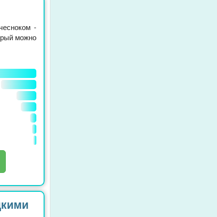
чесноком -
орый можно
цкими