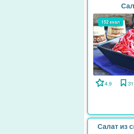
Сал
152 ккал
4.9
31
Салат из 