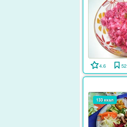
4.6
52
133 ккал