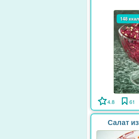
148 кка
4.8
61
Салат и