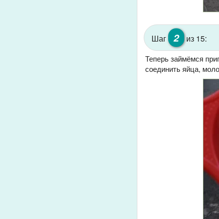
2
Шаг
из 15:
Теперь займёмся приг
соединить яйца, моло