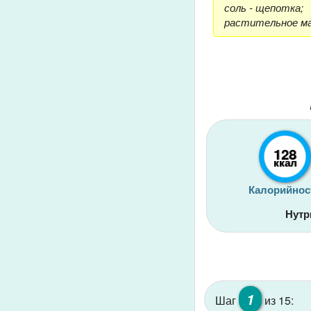
соль - щепотка;
растительное мас
128
ккал
Калорийнос
Нутр
1
Шаг
из 15: