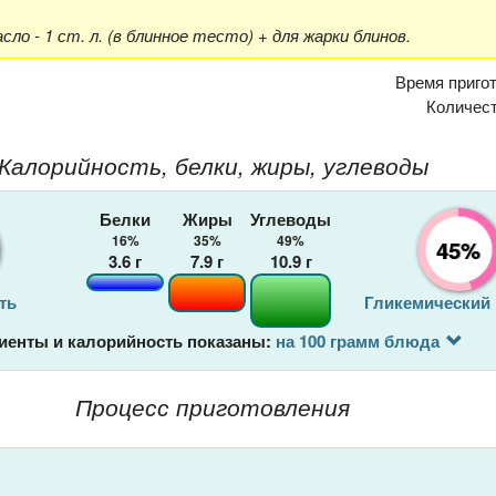
ло - 1 ст. л. (в блинное тесто) + для жарки блинов.
Время приго
Количес
Калорийность, белки, жиры, углеводы
Белки
Жиры
Углеводы
16%
35%
49%
45%
3.6
г
7.9
г
10.9
г
ть
Гликемический
иенты и калорийность показаны:
на 100 грамм блюда
Процесс приготовления