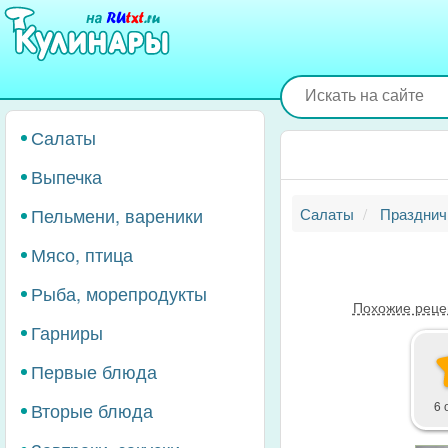
Перейти
к
основному
содержанию
Салаты
Выпечка
Пельмени, вареники
Салаты
Празднич
Мясо, птица
Рыба, морепродукты
Похожие реце
Гарниры
Первые блюда
Вторые блюда
6 