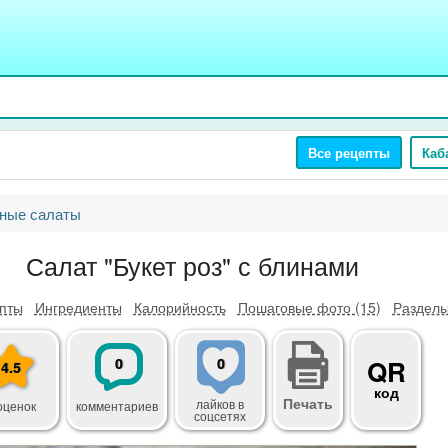
Все рецепты
Каб
ные салаты
Салат "Букет роз" с блинами
пты
Ингредиенты
Калорийность
Пошаговые фото (15)
Разделы
0
0
QR
4.5
код
Печать
лайков
в
оценок
комментариев
соцсетях