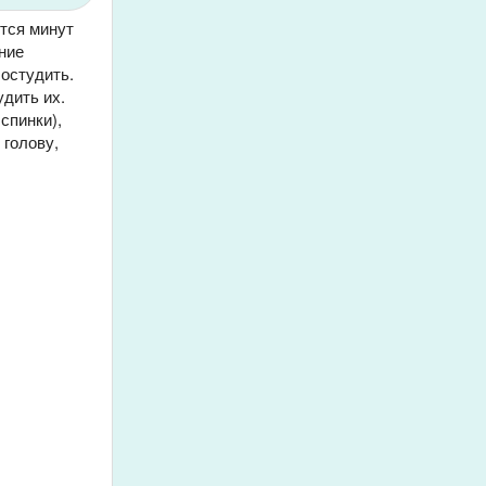
ется минут
ние
остудить.
удить их.
спинки),
 голову,