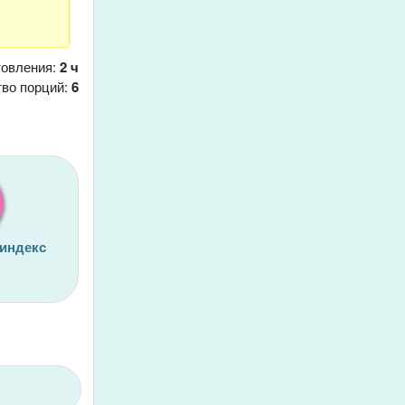
товления:
2 ч
тво порций:
6
 индекс