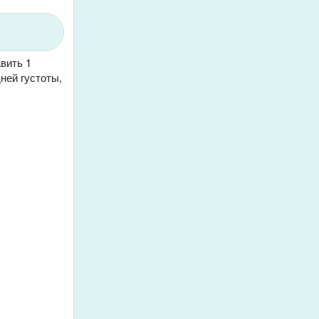
вить 1
ней густоты,