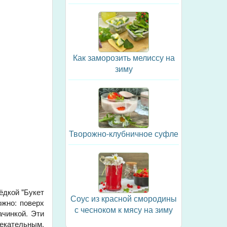
Как заморозить мелиссу на
зиму
Творожно-клубничное суфле
ёдкой "Букет
Соус из красной смородины
ожно: поверх
с чесноком к мясу на зиму
ачинкой. Эти
лекательным,