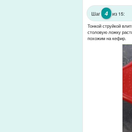
4
Шаг
из 15:
Тонкой струйкой вли
столовую ложку расти
похожим на кефир.