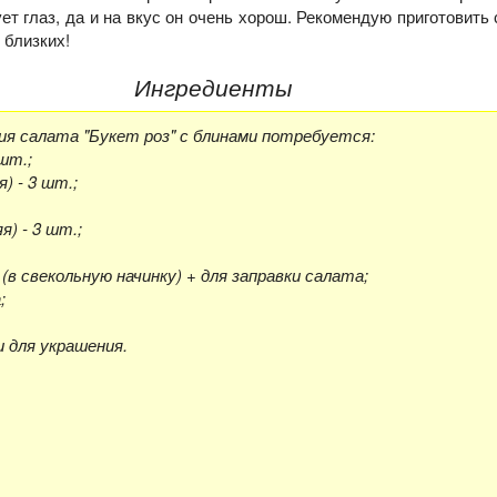
ет глаз, да и на вкус он очень хорош. Рекомендую приготовить 
 близких!
Ингредиенты
ия салата "Букет роз" с блинами потребуется:
шт.;
) - 3 шт.;
я) - 3 шт.;
. (в свекольную начинку) + для заправки салата;
;
 для украшения.