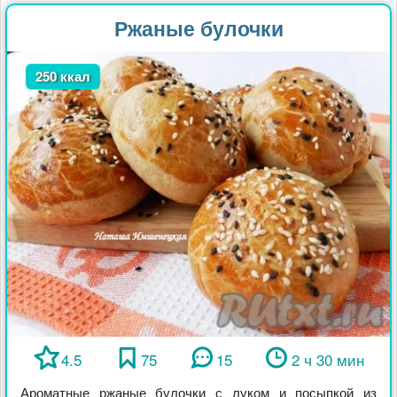
Ржаные булочки
250 ккал
4.5
75
15
2 ч 30 мин
Ароматные ржаные булочки с луком и посыпкой из