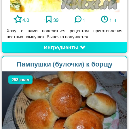
4.0
39
1
1 ч
Хочу с вами поделиться рецептом приготовления
постных пампушек. Выпечка получается ...
Ингредиенты
Пампушки (булочки) к борщу
253 ккал