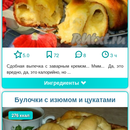
5.0
72
8
3 ч
Сдобная выпечка с заварным кремом... Ммм... Да, это
вредно, да, это калорийно, но ...
Ингредиенты
Булочки с изюмом и цукатами
276 ккал