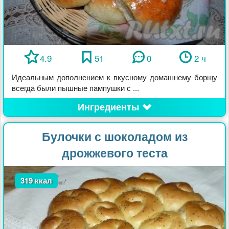
4.9
51
0
2 ч
Идеальным дополнением к вкусному домашнему борщу
всегда были пышные пампушки с ...
Ингредиенты
Булочки с шоколадом из
дрожжевого теста
319 ккал