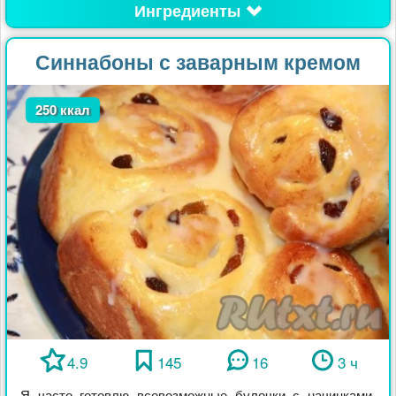
Ингредиенты
Синнабоны с заварным кремом
250 ккал
4.9
145
16
3 ч
Я часто готовлю всевозможные булочки с начинками,