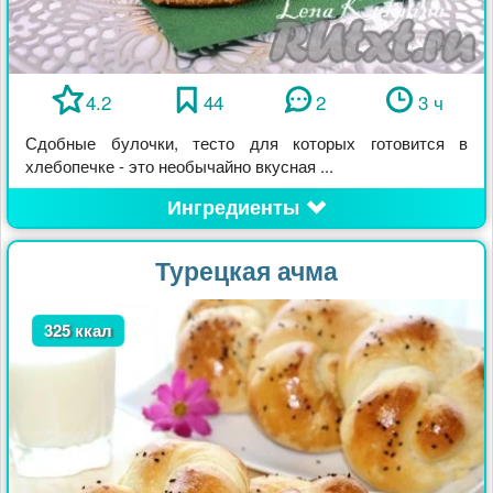
4.2
44
2
3 ч
Сдобные булочки, тесто для которых готовится в
хлебопечке - это необычайно вкусная ...
Ингредиенты
Турецкая ачма
325 ккал