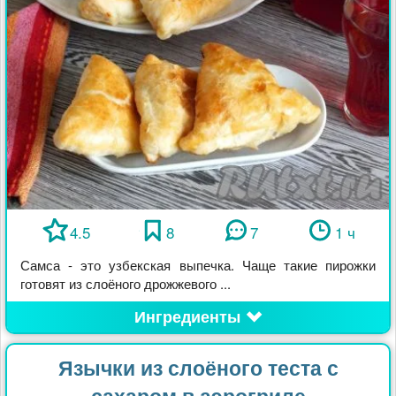
4.5
8
7
1 ч
Самса - это узбекская выпечка. Чаще такие пирожки
готовят из слоёного дрожжевого ...
Ингредиенты
Язычки из слоёного теста с
сахаром в аэрогриле