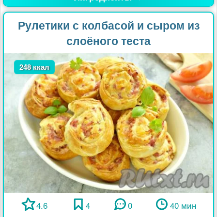
Рулетики с колбасой и сыром из
слоёного теста
248 ккал
4.6
4
0
40 мин