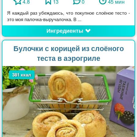
4.8
13
0
45 мин
Я каждый раз убеждаюсь, что покупное слоёное тесто -
это моя палочка-выручалочка. В ...
Ингредиенты
Булочки с корицей из слоёного
теста в аэрогриле
381 ккал