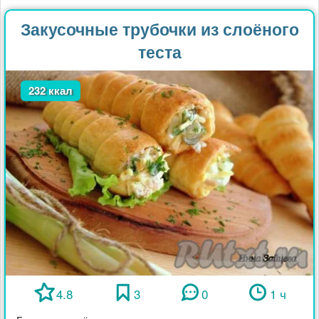
Закусочные трубочки из слоёного
теста
232 ккал
4.8
3
0
1 ч