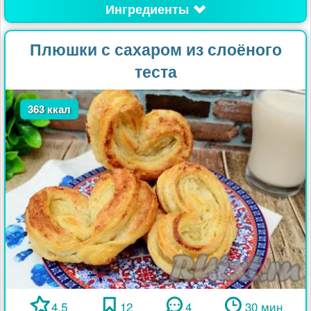
Ингредиенты
Плюшки с сахаром из слоёного
теста
363 ккал
4.5
12
4
30 мин