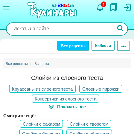
Перейти
1
к
основному
содержанию
Все рецепты
Кабачки
Все рецепты
Выпечка
Слойки из слоёного теста
Круассаны из слоеного теста
Слоеные пирожки
Конвертики из слоеного теста
Показать все
Пироги из слоеного теста
Трубочки из слоеного теста
Смотрите ещё:
Пицца на слоеном тесте
Сосиски в слоеном тесте
Слойки с сахаром
Слойки с творогом
Рулеты из слоеного теста
Тесто домашнее слоеное
Слойки с бананом
Слойки с яблоками