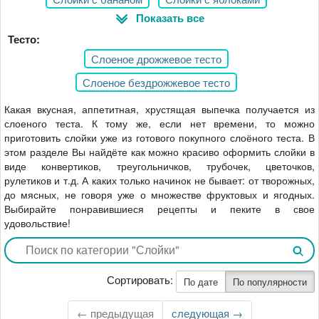
Наполеон из слоеного теста
Показать все
Слойки с клубникой
Слойки с сыром
Выпечка с сыром из слоеного теста
Тесто:
Слойки с вареньем
Слойки с колбасой и сыром
Слоеное дрожжевое тесто
Булочки
Слоеное бездрожжевое тесто
Какая вкусная, аппетитная, хрустящая выпечка получается из
слоеного теста. К тому же, если нет времени, то можно
приготовить слойки уже из готового покупного слоёного теста. В
этом разделе Вы найдёте как можно красиво оформить слойки в
виде конвертиков, треугольничков, трубочек, цветочков,
рулетиков и т.д. А каких только начинок не бывает: от творожных,
до мясных, не говоря уже о множестве фруктовых и ягодных.
Выбирайте понравившиеся рецепты и пеките в свое
удовольствие!
Сортировать:
По дате
По популярности
← предыдущая
Следующая
следующая →