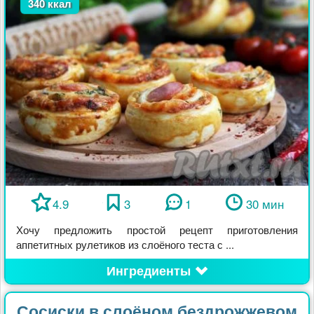
340 ккал
4.9
3
1
30 мин
Хочу предложить простой рецепт приготовления
аппетитных рулетиков из слоёного теста с ...
Ингредиенты
Сосиски в слоёном бездрожжевом