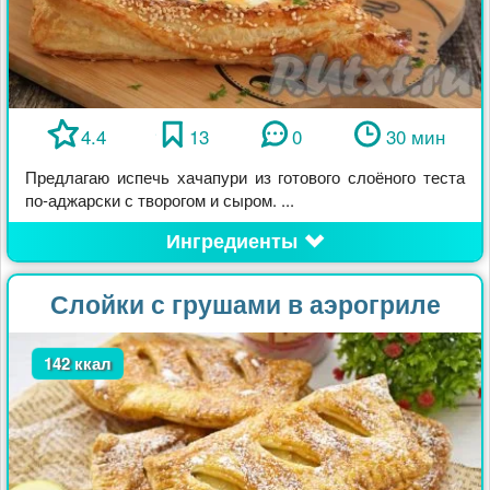
4.4
13
0
30 мин
Предлагаю испечь хачапури из готового слоёного теста
по-аджарски с творогом и сыром. ...
Ингредиенты
Слойки с грушами в аэрогриле
142 ккал