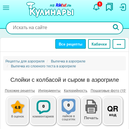
Перейти
1
к
основному
содержанию
Все рецепты
Кабачки
Рецепты для аэрогриля
Выпечка в аэрогриле
Выпечка из слоеного теста в аэрогриле
Слойки с колбасой и сыром в аэрогриле
Похожие рецепты
Ингредиенты
Калорийность
Пошаговые фото (10)
0
0
QR
4.9
код
лайков
в
8 оценок
комментариев
Печать
соцсетях