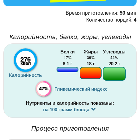
Время приготовления:
50 мин
Количество порций:
4
Калорийность, белки, жиры, углеводы
Белки
Жиры
Углеводы
276
17%
39%
44%
ккал
8.1
г
18
г
20.2
г
Калорийность
47%
Гликемический индекс
Нутриенты и калорийность показаны:
на 100 грамм блюда
Процесс приготовления