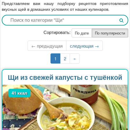
Представляем вам нашу подборку рецептов приготовления
вкусных щей в домашних условиях от наших кулинаров.
Сортировать:
По дате
По популярности
← предыдущая
Следующая
следующая →
страница
Текущая
1
Страница
2
Последняя
»
страница
страница
Щи из свежей капусты с тушёнкой
41 ккал