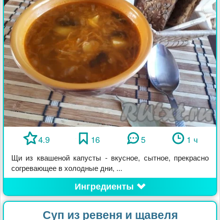
4.9
16
5
1 ч
Щи из квашеной капусты - вкусное, сытное, прекрасно
согревающее в холодные дни, ...
Ингредиенты
Суп из ревеня и щавеля