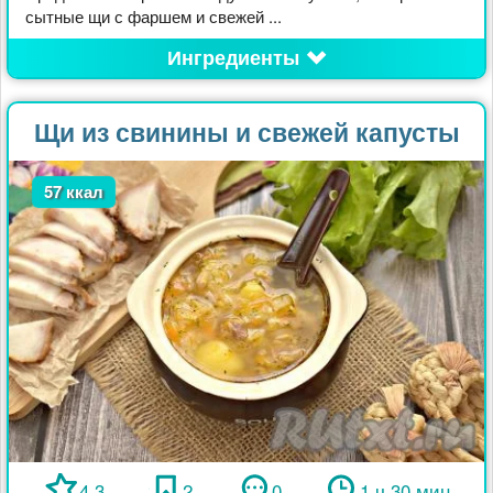
сытные щи с фаршем и свежей ...
Ингредиенты
Щи из свинины и свежей капусты
57 ккал
4.3
2
0
1 ч 30 мин