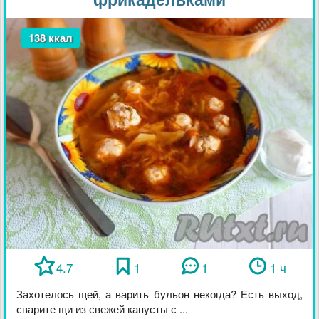
138 ккал
4.7
1
1
1 ч
Захотелось щей, а варить бульон некогда? Есть выход,
сварите щи из свежей капусты с ...