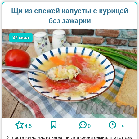
Щи из свежей капусты с курицей
без зажарки
37 ккал
4.5
1
0
1 ч
Я достаточно часто варю щи для своей семьи. В этот раз