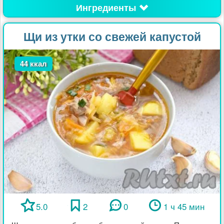
Ингредиенты
Щи из утки со свежей капустой
44 ккал
5.0
2
0
1 ч 45 мин