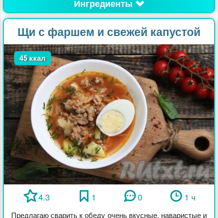
Ингредиенты
Щи с фаршем и свежей капустой
45 ккал
4.3
1
0
1 ч
Предлагаю сварить к обеду очень вкусные, наваристые и