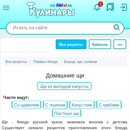
Перейти
1
к
основному
содержанию
Все рецепты
Кабачки
Все рецепты
Первые блюда
Борщи, щи, солянки
Домашние щи
Щи из молодой капусты
Часто ищут:
Со щавелем
С пшеном
Капустняк
С грибами
Постные щи
Щи - блюдо русской кухни, знакомое многим с детства.
Существует немало рецептов приготовления этого блюда.