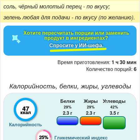
соль, чёрный молотый перец - по вкусу;
зелень любая для подачи - по вкусу (по желанию).
Хотите пересчитать порции или заменить
продукт в ингредиентах?
Спросите у ИИ-шефа.
Время приготовления:
1 ч 30 мин
Количество порций:
6
Калорийность, белки, жиры, углеводы
Белки
Жиры
Углеводы
47
29%
29%
42%
ккал
2.3
г
2.3
г
3.5
г
Калорийность
25%
Гликемический индекс