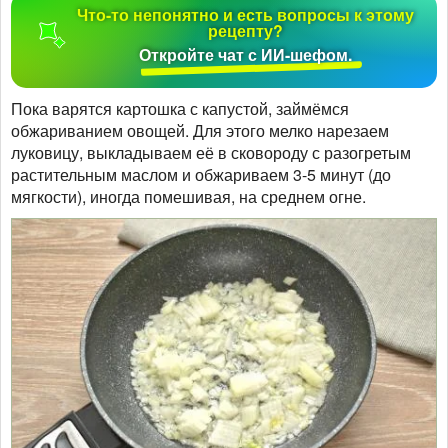
Что-то непонятно и есть вопросы к этому
рецепту?
Откройте чат с ИИ-шефом.
Пока варятся картошка с капустой, займёмся
обжариванием овощей. Для этого мелко нарезаем
луковицу, выкладываем её в сковороду с разогретым
растительным маслом и обжариваем 3-5 минут (до
мягкости), иногда помешивая, на среднем огне.