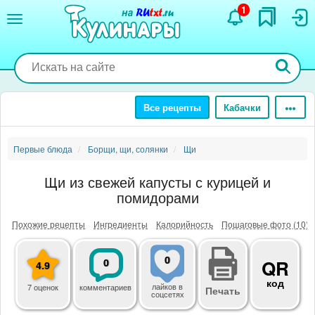
Перейти
1
к
основному
содержанию
Все рецепты
Кабачки
Первые блюда
Борщи, щи, солянки
Щи
Щи из свежей капусты с курицей и
помидорами
Похожие рецепты
Ингредиенты
Калорийность
Пошаговые фото (10)
0
0
QR
4.9
код
лайков
в
7 оценок
комментариев
Печать
соцсетях