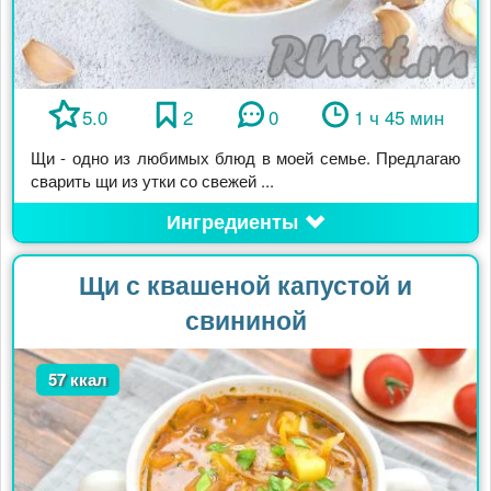
5.0
2
0
1 ч 45 мин
Щи - одно из любимых блюд в моей семье. Предлагаю
сварить щи из утки со свежей ...
Ингредиенты
Щи с квашеной капустой и
свининой
57 ккал