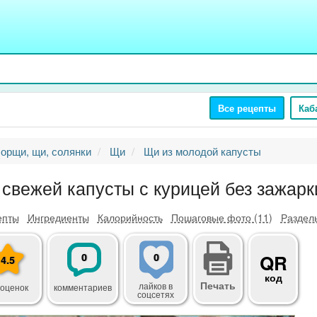
Все рецепты
Каб
орщи, щи, солянки
Щи
Щи из молодой капусты
 свежей капусты с курицей без зажарк
епты
Ингредиенты
Калорийность
Пошаговые фото (11)
Разделы
0
0
QR
4.5
код
Печать
лайков
в
 оценок
комментариев
соцсетях