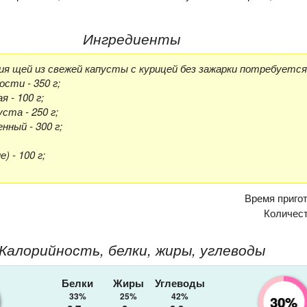
Ингредиенты
я щей из свежей капусты с курицей без зажарки потребуется
ости - 350 г;
 - 100 г;
ста - 250 г;
ный - 300 г;
) - 100 г;
Время приго
Количес
Калорийность, белки, жиры, углеводы
Белки
Жиры
Углеводы
33%
25%
42%
30%