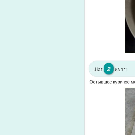
2
Шаг
из 11:
Остывшее куриное мяс