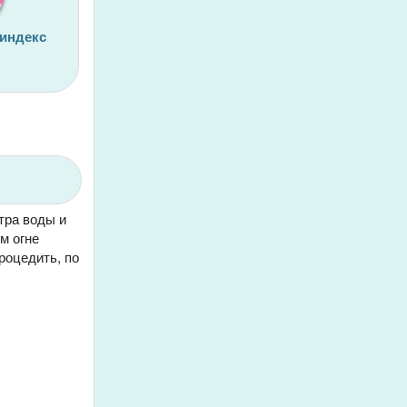
 индекс
тра воды и
м огне
роцедить, по