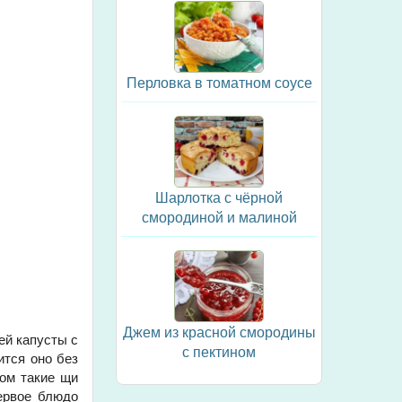
Перловка в томатном соусе
Шарлотка с чёрной
смородиной и малиной
Джем из красной смородины
ей капусты с
с пектином
ится оно без
том такие щи
ервое блюдо