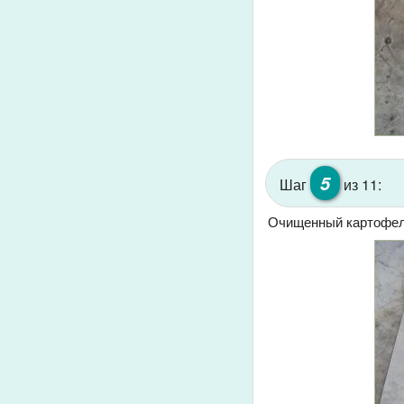
5
Шаг
из 11:
Очищенный картофель