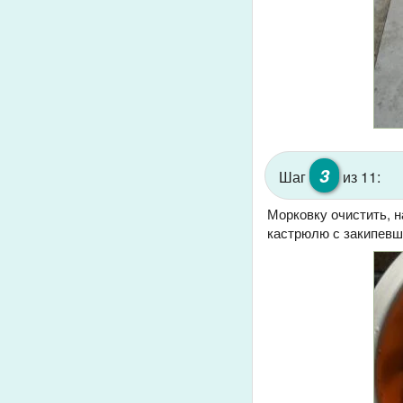
3
Шаг
из 11:
Морковку очистить, н
кастрюлю с закипевш