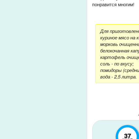
понравится многим!
Для приготовлени
куриное мясо на к
морковь очищенная
белокочанная капу
картофель очищен
соль - по вкусу;
помидоры (средние
вода - 2,5 литра.
37