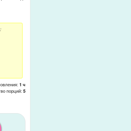
:
товления:
1 ч
тво порций:
5