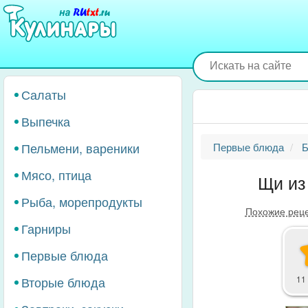
Перейти
к
основному
содержанию
Салаты
Выпечка
Пельмени, вареники
Первые блюда
Б
Мясо, птица
Щи из
Рыба, морепродукты
Похожие рец
Гарниры
Первые блюда
Вторые блюда
11