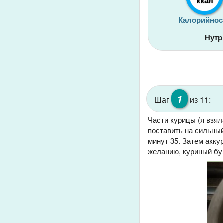
ккал
Калорийнос
Нутр
1
Шаг
из 11:
Части курицы (я взял
поставить на сильный
минут 35. Затем акку
желанию, куриный бул