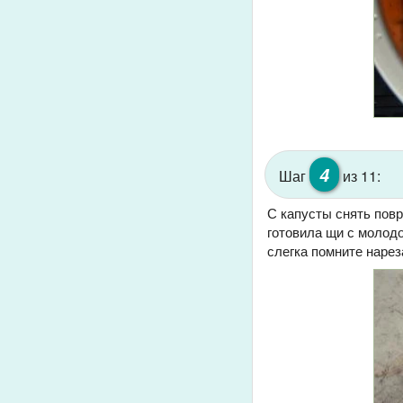
4
Шаг
из 11:
С капусты снять повр
готовила щи с молодо
слегка помните нарез