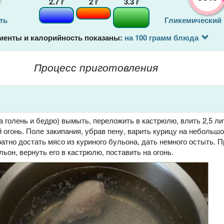
2.7
г
2
г
3.3
г
ть
Гликемический
иенты и калорийность показаны:
на 100 грамм блюда
Процесс приготовления
а голень и бедро) вымыть, переложить в кастрюлю, влить 2,5 ли
 огонь. Поле закипания, убрав пену, варить курицу на небольшо
ратно достать мясо из куриного бульона, дать немного остыть. П
ьон, вернуть его в кастрюлю, поставить на огонь.