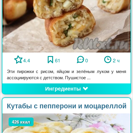
4.4
61
0
2 ч
Эти пирожки с рисом, яйцом и зелёным луком у меня
ассоциируются с детством. Пушистое ...
Ингредиенты
Кутабы с пепперони и моцареллой
426 ккал