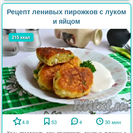
Рецепт ленивых пирожков с луком
и яйцом
215 ккал
4.8
53
4
30 мин
Хочу предложить вам приготовить ленивые пирожки с