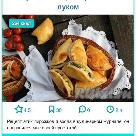
луком
264 ккал
4.5
30
0
2 ч
Рецепт этих пирожков я взяла в кулинарном журнале, он
понравился мне своей простотой. ...