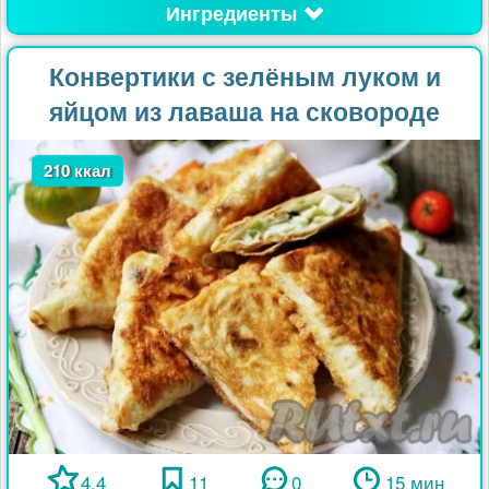
Ингредиенты
Конвертики с зелёным луком и
яйцом из лаваша на сковороде
210 ккал
4.4
11
0
15 мин