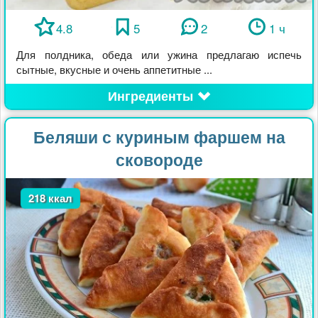
4.8
5
2
1 ч
Для полдника, обеда или ужина предлагаю испечь
сытные, вкусные и очень аппетитные ...
Ингредиенты
Беляши с куриным фаршем на
сковороде
218 ккал