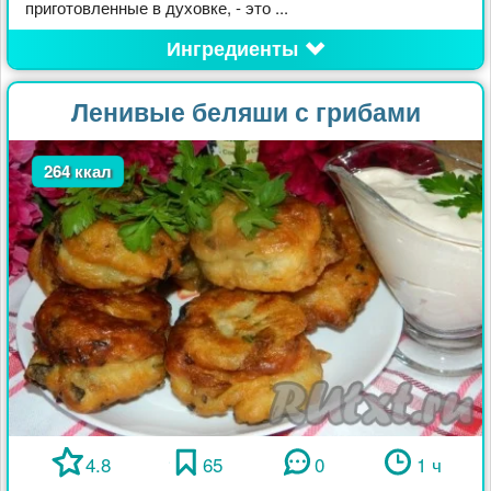
приготовленные в духовке, - это ...
Ингредиенты
Ленивые беляши с грибами
264 ккал
4.8
65
0
1 ч