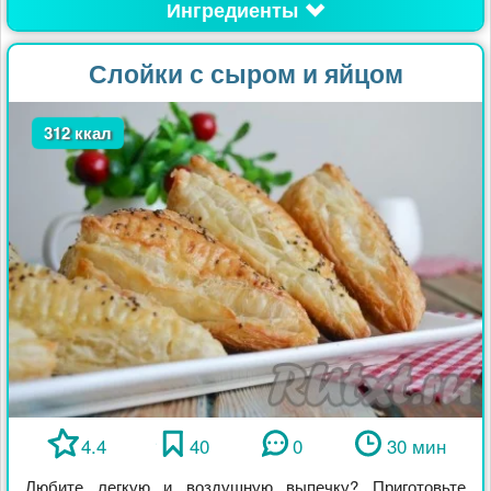
Ингредиенты
Слойки с сыром и яйцом
312 ккал
4.4
40
0
30 мин
Любите легкую и воздушную выпечку? Приготовьте