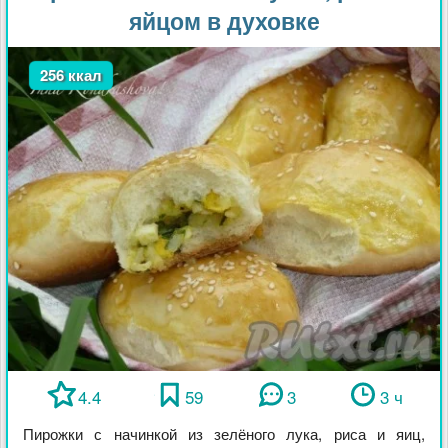
яйцом в духовке
256 ккал
4.4
59
3
3 ч
Пирожки с начинкой из зелёного лука, риса и яиц,