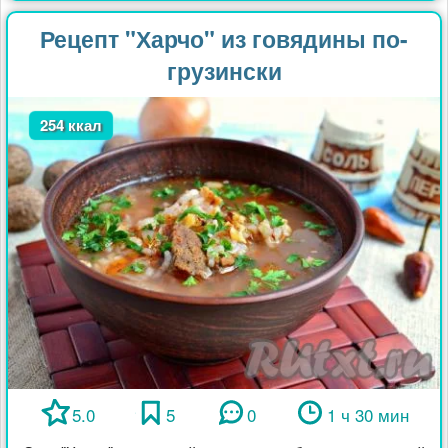
Рецепт "Харчо" из говядины по-
грузински
254 ккал
5.0
5
0
1 ч 30 мин