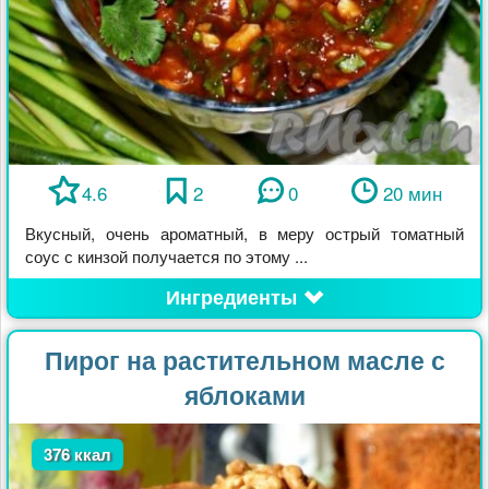
4.6
2
0
20 мин
Вкусный, очень ароматный, в меру острый томатный
соус с кинзой получается по этому ...
Ингредиенты
Пирог на растительном масле с
яблоками
376 ккал