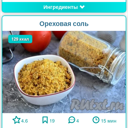
Ингредиенты
Ореховая соль
129 ккал
4.6
19
4
15 мин