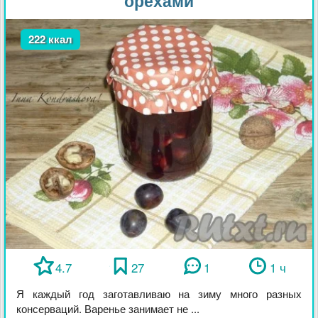
орехами
222 ккал
4.7
27
1
1 ч
Я каждый год заготавливаю на зиму много разных
консерваций. Варенье занимает не ...