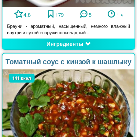
4.8
179
5
1 ч
Брауни - ароматный, насыщенный, немного влажный
внутри и сухой снаружи шоколадный ...
Ингредиенты
Томатный соус с кинзой к шашлыку
141 ккал