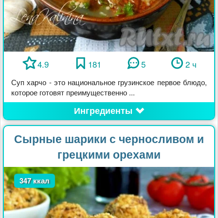
4.9
181
5
2 ч
Суп харчо - это национальное грузинское первое блюдо,
которое готовят преимущественно ...
Ингредиенты
Сырные шарики с черносливом и
грецкими орехами
347 ккал