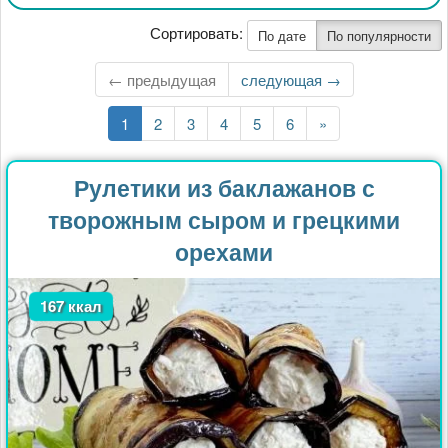
Сортировать:
По дате
По популярности
← предыдущая
Следующая
следующая →
страница
Текущая
1
Страница
2
Страница
3
Страница
4
Страница
5
Страница
6
Последняя
»
страница
страница
Рулетики из баклажанов с
творожным сыром и грецкими
орехами
167 ккал