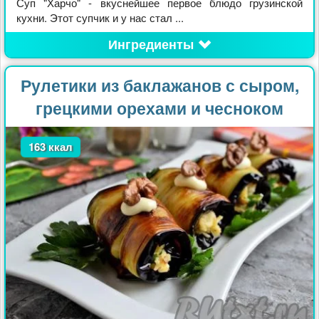
Суп "Харчо" - вкуснейшее первое блюдо грузинской
кухни. Этот супчик и у нас стал ...
Ингредиенты
Рулетики из баклажанов с сыром,
грецкими орехами и чесноком
163 ккал