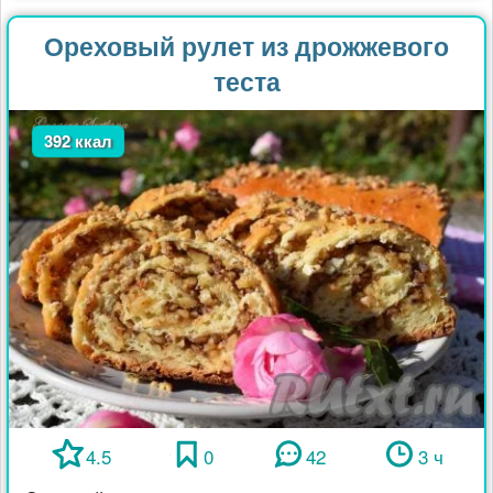
Ореховый рулет из дрожжевого
теста
392 ккал
4.5
0
42
3 ч