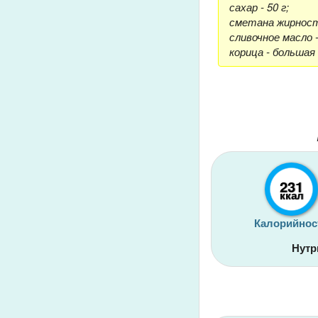
сахар - 50 г;
сметана жирность
сливочное масло -
корица - большая
231
ккал
Калорийнос
Нутр