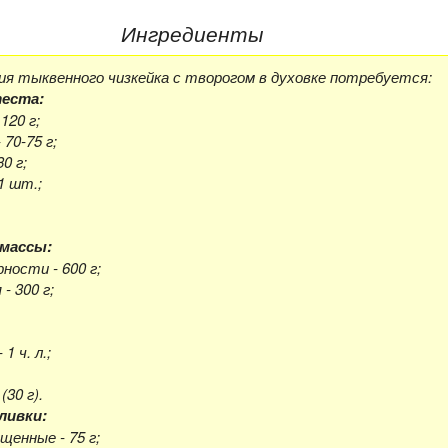
Ингредиенты
ия тыквенного чизкейка с творогом в духовке потребуется:
теста:
120 г;
 70-75 г;
0 г;
1 шт.;
массы:
ности - 600 г;
- 300 г;
1 ч. л.;
(30 г).
ливки:
щенные - 75 г;