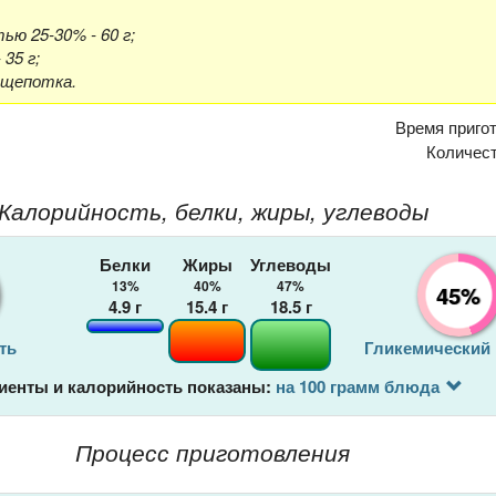
ю 25-30% - 60 г;
 35 г;
 щепотка.
Время приго
Количес
Калорийность, белки, жиры, углеводы
Белки
Жиры
Углеводы
13%
40%
47%
45%
4.9
г
15.4
г
18.5
г
ть
Гликемический
иенты и калорийность показаны:
на 100 грамм блюда
Процесс приготовления