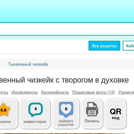
Все рецепты
Каб
и
Тыквенный чизкейк
венный чизкейк с творогом в духовке
епты
Ингредиенты
Калорийность
Пошаговые фото (13)
Разделы
4
0
QR
4.8
код
Печать
лайков
в
оценок
комментария
соцсетях