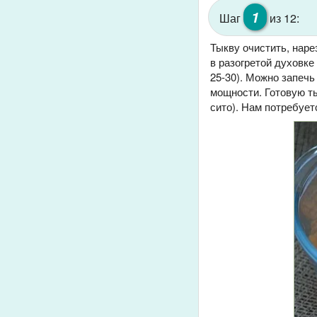
1
Шаг
из 12:
Тыкву очистить, наре
в разогретой духовке
25-30). Можно запечь
мощности. Готовую т
сито). Нам потребует