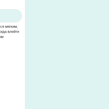
ся мягким,
огда влейте
ом