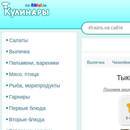
Перейти
к
основному
содержанию
Салаты
Выпечка
Пельмени, вареники
Выпечка
Чизкейк
Мясо, птица
Тык
Рыба, морепродукты
Похожие рец
Гарниры
Первые блюда
Вторые блюда
8 