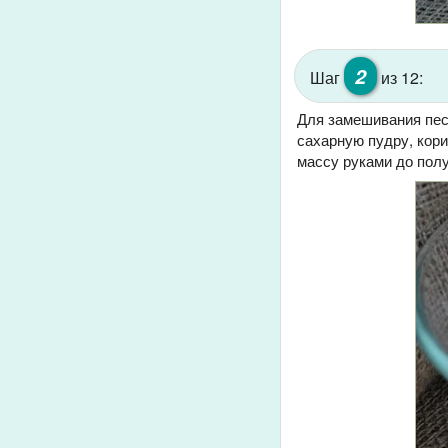
2
Шаг
из 12:
Для замешивания пес
сахарную пудру, кори
массу руками до пол