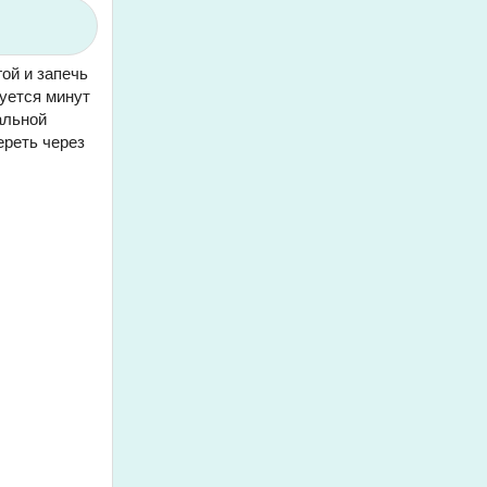
ой и запечь
буется минут
альной
ереть через