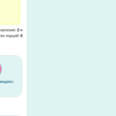
товления:
2 ч
тво порций:
6
 индекс