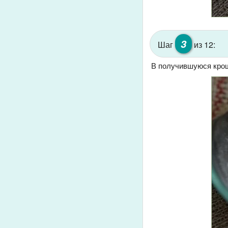
3
Шаг
из 12:
В получившуюся крош