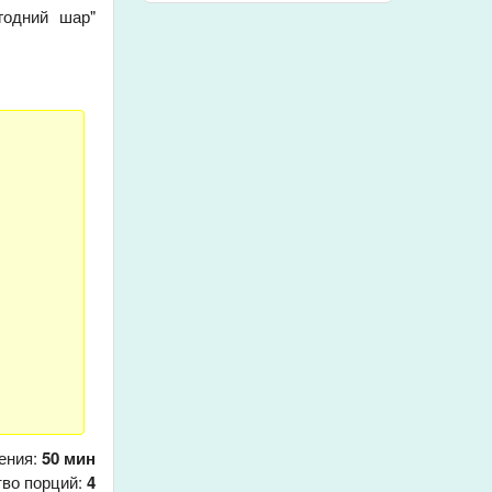
годний шар"
ения:
50 мин
тво порций:
4