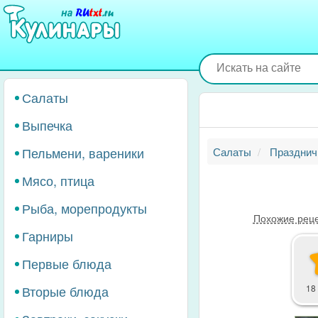
Перейти
к
основному
содержанию
Салаты
Выпечка
Пельмени, вареники
Салаты
Празднич
Мясо, птица
Рыба, морепродукты
Похожие рец
Гарниры
Первые блюда
Вторые блюда
18