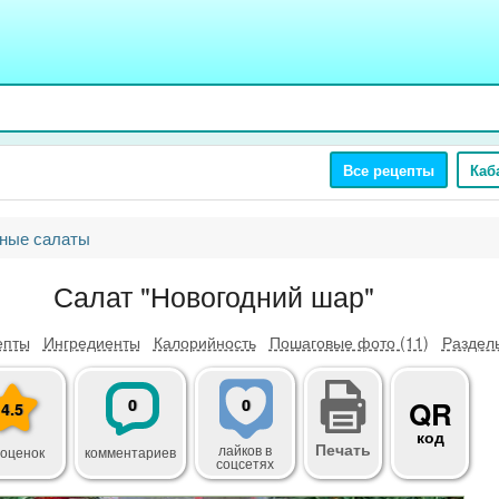
Все рецепты
Каб
ные салаты
Салат "Новогодний шар"
епты
Ингредиенты
Калорийность
Пошаговые фото (11)
Разделы
0
0
QR
4.5
код
Печать
лайков
в
 оценок
комментариев
соцсетях