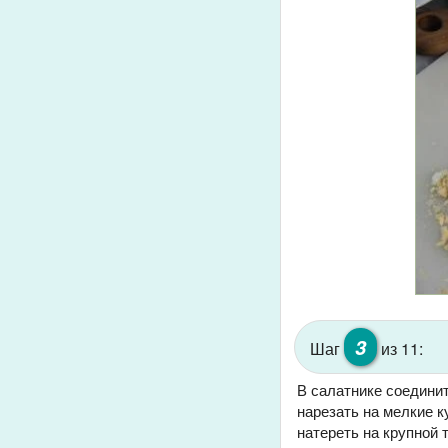
3
Шаг
из 11:
В салатнике соедини
нарезать на мелкие к
натереть на крупной 