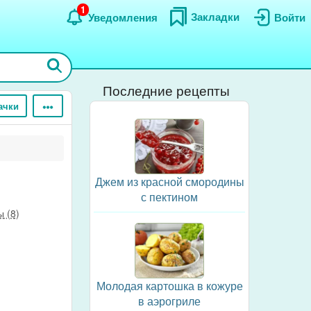
1
Закладки
Уведомления
Войти
Последние рецепты
ачки
Джем из красной смородины
с пектином
 (8)
Молодая картошка в кожуре
в аэрогриле