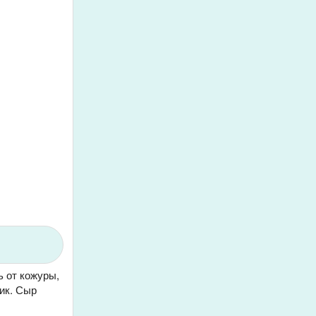
ь от кожуры,
ник. Сыр