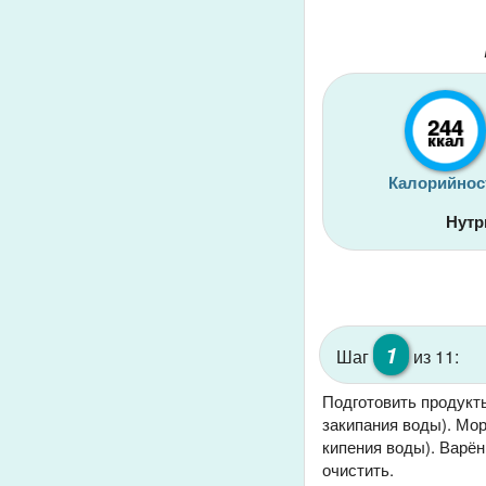
244
ккал
Калорийнос
Нутр
1
Шаг
из 11:
Подготовить продукты
закипания воды). Мор
кипения воды). Варён
очистить.