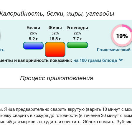
Калорийность, белки, жиры, углеводы
Белки
Жиры
Углеводы
26%
52%
22%
19%
9.2
г
18.5
г
7.7
г
ть
Гликемический
иенты и калорийность показаны:
на 100 грамм блюда
Процесс приготовления
. Яйца предварительно сварить вкрутую (варить 10 минут с мо
ковку сварить в кожуре до готовности (в течение 30 минут с мо
ые яйца и морковь остудить и очистить. Яблоко помыть. Зубчик