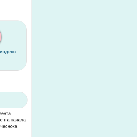
 индекс
мента
мента начала
 чеснока