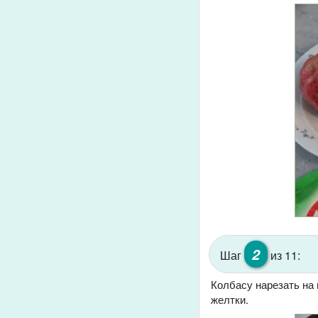
2
Шаг
из 11:
Колбасу нарезать на 
желтки.