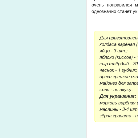
очень понравился м
однозначно станет у
Для приготовлен
колбаса варёная (
яйцо - 3 шт.;
яблоко (кислое) - 
сыр твёрдый - 70 
чеснок - 1 зубчик;
орехи грецкие очи
майонез для запр
соль - по вкусу.
Для украшения:
морковь варёная 
маслины - 3-4 шт.
зёрна граната - п