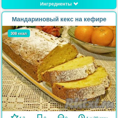
Ингредиенты
Мандариновый кекс на кефире
308 ккал
4.3
0
0
1 ч 30 мин