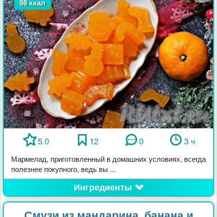
98 ккал
5.0
12
0
3 ч
Мармелад, приготовленный в домашних условиях, всегда
полезнее покупного, ведь вы ...
Ингредиенты
Смузи из мандарина, банана и