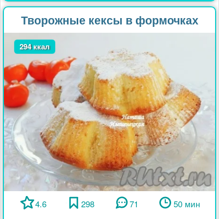
Творожные кексы в формочках
294 ккал
4.6
298
71
50 мин