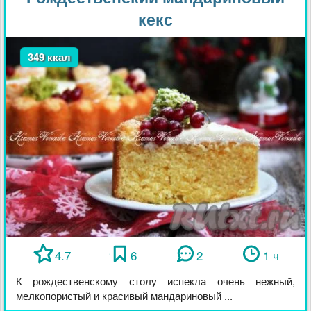
кекс
349 ккал
4.7
6
2
1 ч
К рождественскому столу испекла очень нежный,
мелкопористый и красивый мандариновый ...