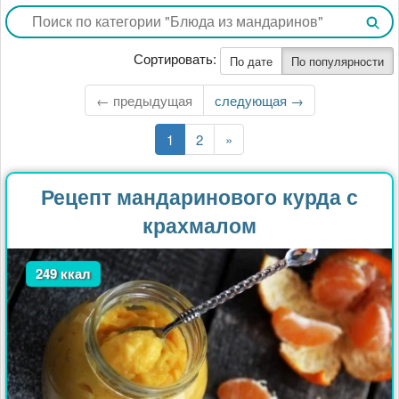
Сортировать:
По дате
По популярности
← предыдущая
Следующая
следующая →
страница
Текущая
1
Страница
2
Последняя
»
страница
страница
Рецепт мандаринового курда с
крахмалом
249 ккал