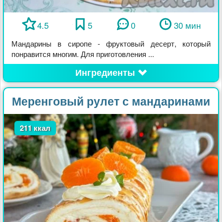
4.5
5
0
30 мин
Мандарины в сиропе - фруктовый десерт, который
понравится многим. Для приготовления ...
Ингредиенты
Меренговый рулет с мандаринами
211 ккал