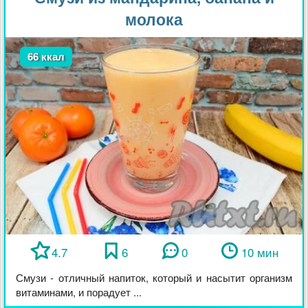
молока
66 ккал
4.7
6
0
10 мин
Смузи - отличный напиток, который и насытит организм
витаминами, и порадует ...