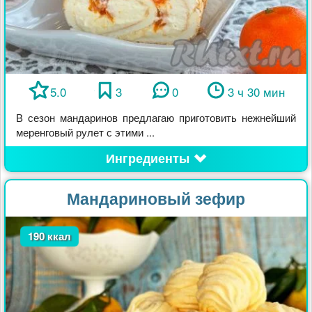
5.0
3
0
3 ч 30 мин
В сезон мандаринов предлагаю приготовить нежнейший
меренговый рулет с этими ...
Ингредиенты
Мандариновый зефир
190 ккал