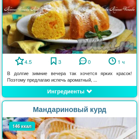
4.5
3
0
1 ч
В долгие зимние вечера так хочется ярких красок!
Поэтому предлагаю испечь ароматный, ...
Ингредиенты
Мандариновый курд
146 ккал