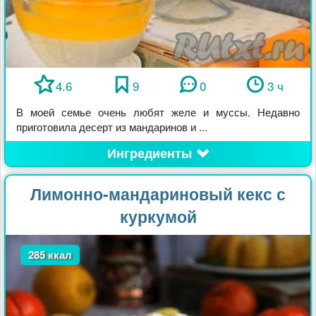
4.6
9
0
3 ч
В моей семье очень любят желе и муссы. Недавно
приготовила десерт из мандаринов и ...
Ингредиенты
Лимонно-мандариновый кекс с
куркумой
285 ккал