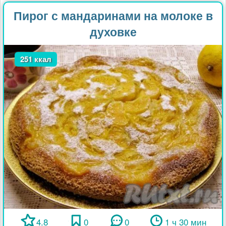
Пирог с мандаринами на молоке в
духовке
251 ккал
4.8
0
0
1 ч 30 мин