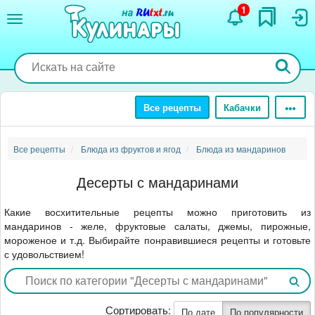
Перейти
1
к
основному
содержанию
Все рецепты
Кабачки
Все рецепты
Блюда из фруктов и ягод
Блюда из мандаринов
Десерты с мандаринами
Какие восхитительные рецепты можно приготовить из
мандаринов - желе, фруктовые салаты, джемы, пирожные,
мороженое и т.д. Выбирайте понравившиеся рецепты и готовьте
с удовольствием!
Сортировать:
По дате
По популярности