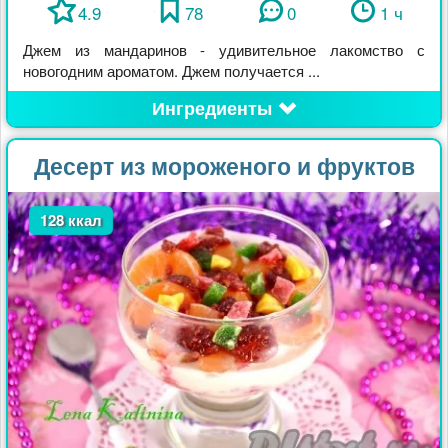
4.9
78
0
1 ч
Джем из мандаринов - удивительное лакомство с
новогодним ароматом. Джем получается ...
Ингредиенты
Десерт из мороженого и фруктов
128 ккал