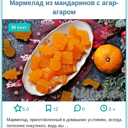
Мармелад из мандаринов с агар-
агаром
98 ккал
5.0
12
0
3 ч
Мармелад, приготовленный в домашних условиях, всегда
полезнее покупного, ведь вы ...