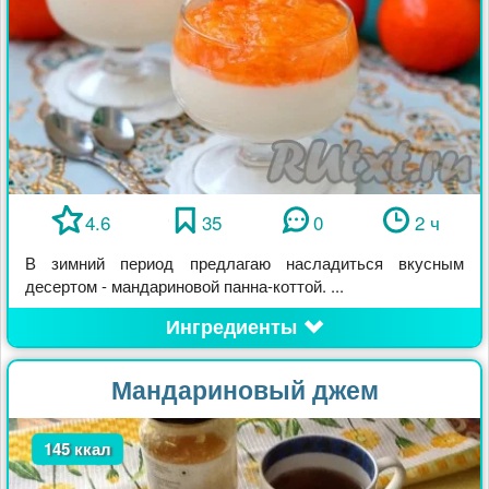
4.6
35
0
2 ч
В зимний период предлагаю насладиться вкусным
десертом - мандариновой панна-коттой. ...
Ингредиенты
Мандариновый джем
145 ккал