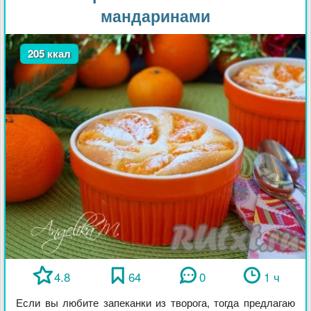
мандаринами
205 ккал
4.8
64
0
1 ч
Если вы любите запеканки из творога, тогда предлагаю