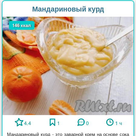
Мандариновый курд
146 ккал
4.4
1
0
1 ч
Мандариновый курд - это заварной крем на основе сока