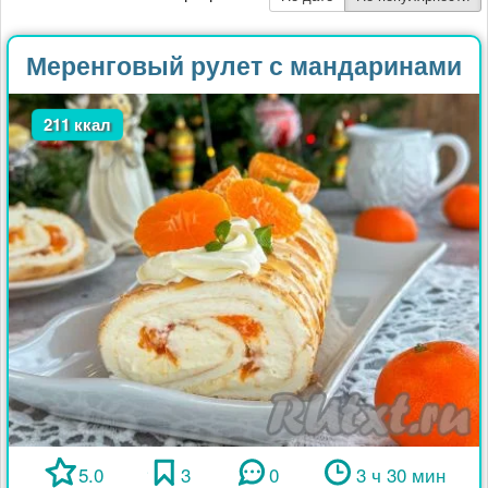
Меренговый рулет с мандаринами
211 ккал
5.0
3
0
3 ч 30 мин