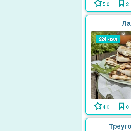
5.0
2
Ла
224 ккал
4.0
0
Треуго