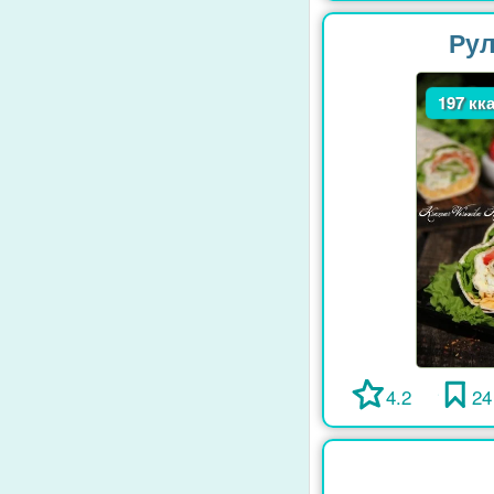
Рул
197 кк
4.2
24