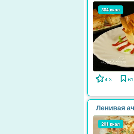
304 ккал
4.3
61
Ленивая ач
201 ккал