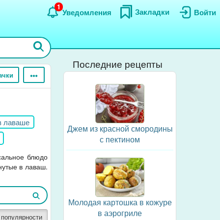
1
Закладки
Уведомления
Войти
Последние рецепты
ачки
в лаваше
Джем из красной смородины
с пектином
рсальное блюдо
нутые в лаваш.
Молодая картошка в кожуре
в аэрогриле
 популярности