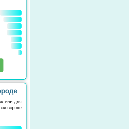
ороде
ак или для
сковороде