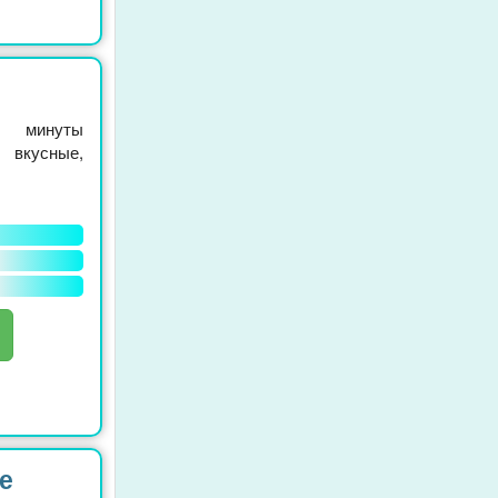
 минуты
 вкусные,
е