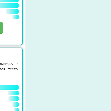
выпечку с
вая тесто,