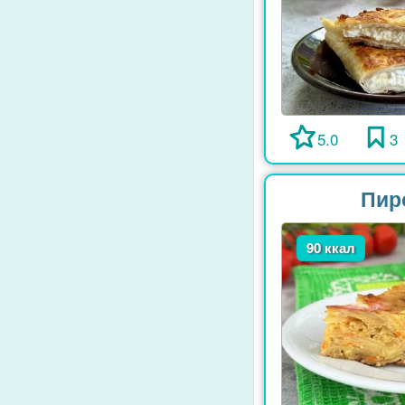
5.0
3
Пир
90 ккал