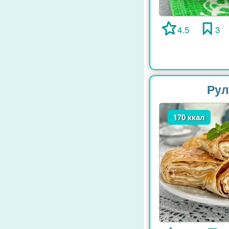
4.5
3
Рул
170 ккал