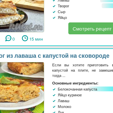
Творог
Сыр
Яйцо
Смотреть рецепт
0
15 мин
ог из лаваша с капустой на сковороде
Если вы хотите приготовить 
капустой на плите, не замеши
тогда ...
Основные ингредиенты:
Белокочанная капуста
Яйцо куриное
Лаваш
Молоко
Лук