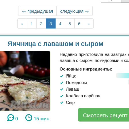
←
← предыдущая
Следующая
следующая →
страница
Первая
«
Страница
1
Страница
2
Текущая
3
Страница
4
Страница
5
Страница
6
Последняя
»
страница
страница
страница
Яичница с лавашом и сыром
Недавно приготовила на завтрак 
лаваша с сыром, помидорами и кол
Основные ингредиенты:
Яйцо
Помидоры
Лаваш
Колбаса варёная
Сыр
Смотреть рецепт
0
15 мин