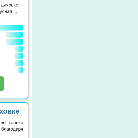
духовке, -
сная ...
уховке
не только
 благодаря