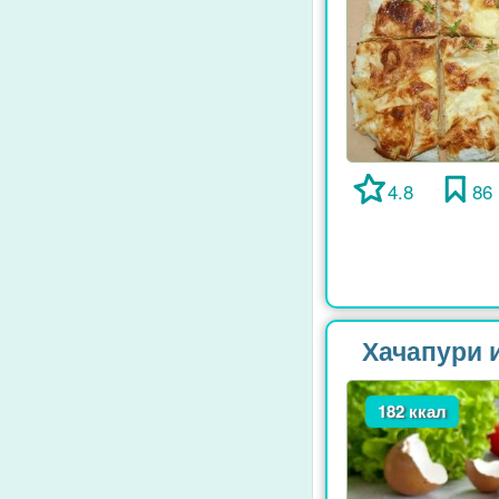
4.8
86
Хачапури 
182 ккал