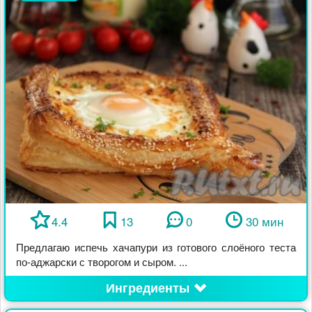
4.4
13
0
30 мин
Предлагаю испечь хачапури из готового слоёного теста
по-аджарски с творогом и сыром. ...
Ингредиенты