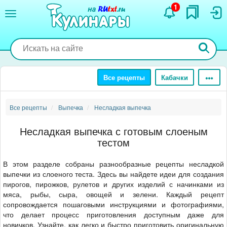
Перейти
1
к
основному
содержанию
Все рецепты
Кабачки
Все рецепты
Выпечка
Несладкая выпечка
Несладкая выпечка с готовым слоеным
тестом
В этом разделе собраны разнообразные рецепты несладкой
выпечки из слоеного теста. Здесь вы найдете идеи для создания
пирогов, пирожков, рулетов и других изделий с начинками из
мяса, рыбы, сыра, овощей и зелени. Каждый рецепт
сопровождается пошаговыми инструкциями и фотографиями,
что делает процесс приготовления доступным даже для
новичков. Узнайте, как легко и быстро приготовить оригинальную