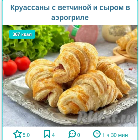
Круассаны с ветчиной и сыром в
аэрогриле
367 ккал
5.0
4
0
1 ч 30 мин