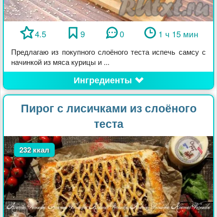
4.5
9
0
1 ч 15 мин
Предлагаю из покупного слоёного теста испечь самсу с
начинкой из мяса курицы и ...
Ингредиенты
Пирог с лисичками из слоёного
теста
232 ккал