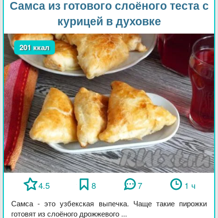
Самса из готового слоёного теста с
курицей в духовке
201 ккал
4.5
8
7
1 ч
Самса - это узбекская выпечка. Чаще такие пирожки
готовят из слоёного дрожжевого ...