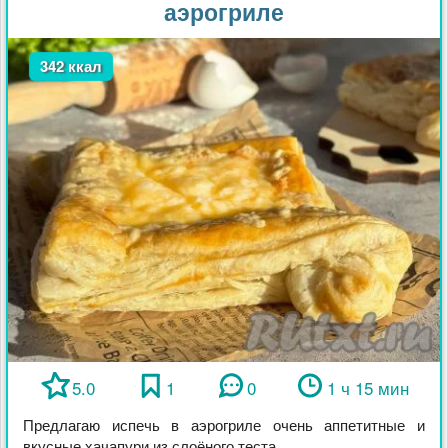
аэрогриле
342 ккал
5.0
1
0
1 ч 15 мин
Предлагаю испечь в аэрогриле очень аппетитные и
вкусные хачапури из слоёного теста. ...