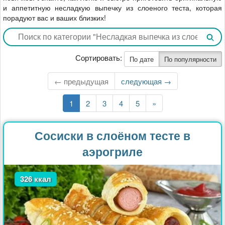
и аппетитную несладкую выпечку из слоеного теста, которая
порадуют вас и ваших близких!
Сортировать:
По дате
По популярности
← предыдущая
Следующая
следующая →
страница
Текущая
1
Страница
2
Страница
3
Страница
4
Страница
5
Последняя
»
страница
страница
Сосиски в слоёном тесте в
аэрогриле
326 ккал