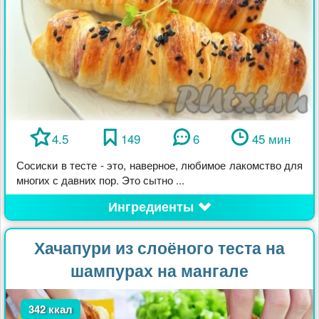
4.5
149
6
45 мин
Сосиски в тесте - это, наверное, любимое лакомство для
многих с давних пор. Это сытно ...
Ингредиенты
Хачапури из слоёного теста на
шампурах на мангале
342 ккал