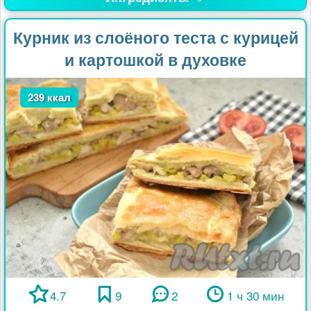
Курник из слоёного теста с курицей
и картошкой в духовке
239 ккал
4.7
9
2
1 ч 30 мин