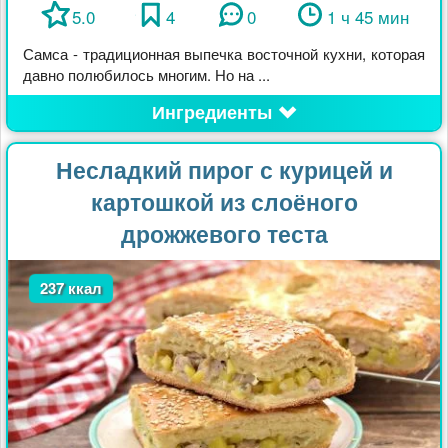
5.0
4
0
1 ч 45 мин
Самса - традиционная выпечка восточной кухни, которая
давно полюбилось многим. Но на ...
Ингредиенты
Несладкий пирог с курицей и
картошкой из слоёного
дрожжевого теста
237 ккал