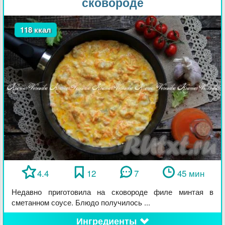
сковороде
118 ккал
4.4
12
7
45 мин
Недавно приготовила на сковороде филе минтая в
сметанном соусе. Блюдо получилось ...
Ингредиенты