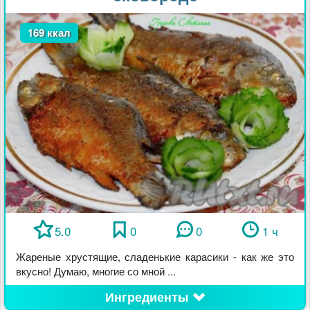
169 ккал
5.0
0
0
1 ч
Жареные хрустящие, сладенькие карасики - как же это
вкусно! Думаю, многие со мной ...
Ингредиенты