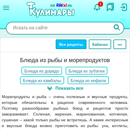
Перейти
1
к
основному
содержанию
Все рецепты
Кабачки
Блюда из рыбы и морепродуктов
Блюда из дорадо
Блюда из зубатки
Блюда из камбалы
Блюда из кефали
Показать все
Блюда из корюшки
Блюда из красной рыбы
Морепродукты и рыба – очень полезные и вкусные продукты,
Блюда из мидий
Блюда из мойвы
которые обязательны в рационе современного человека.
Поэтому разнообразие рыбных блюд и рецептов просто
Блюда из морской капусты
Блюда из тилапии
завораживает. Соленая, жареная, маринованная, копченая,
Блюда из салаки
Блюда из селедки
сушеная – какой только рыбы не встретишь. А какие интересные
и вкусные блюда можно приготовить из рыбы: уха, котлеты,
Блюда из судака
Блюда из щуки