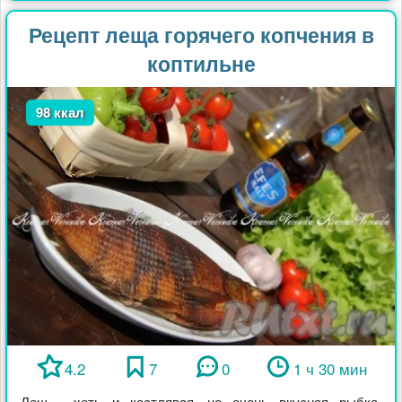
Рецепт леща горячего копчения в
коптильне
98 ккал
4.2
7
0
1 ч 30 мин
Лещ - хоть и костлявая, но очень вкусная рыбка.