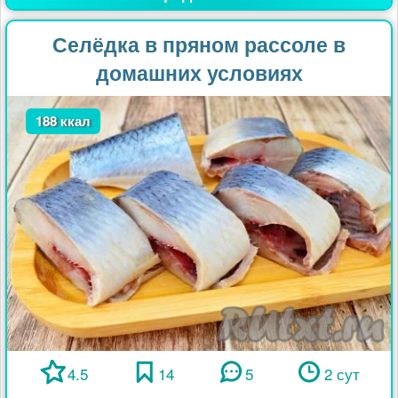
Селёдка в пряном рассоле в
домашних условиях
188 ккал
4.5
14
5
2 сут