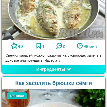
4.8
1
0
45 мин
Свежих карасей можно пожарить на сковороде, запечь в
духовке или потушить. Часто эту ...
Ингредиенты
Как засолить брюшки сёмги
189 ккал