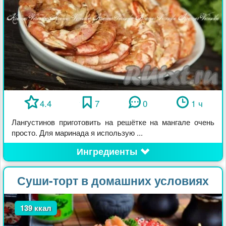
4.4
7
0
1 ч
Лангустинов приготовить на решётке на мангале очень
просто. Для маринада я использую ...
Ингредиенты
Суши-торт в домашних условиях
139 ккал