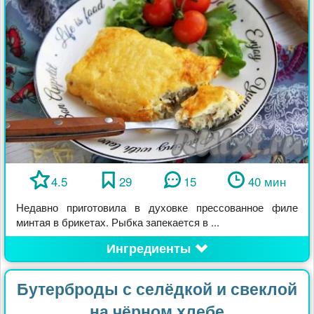
4.5
29
15
40 мин
Недавно приготовила в духовке прессованное филе
минтая в брикетах. Рыбка запекается в ...
Ингредиенты
Бутерброды с селёдкой и свеклой
на чёрном хлебе