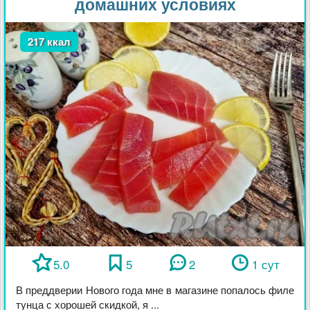
домашних условиях
217 ккал
5.0
5
2
1 сут
В преддверии Нового года мне в магазине попалось филе
тунца с хорошей скидкой, я ...