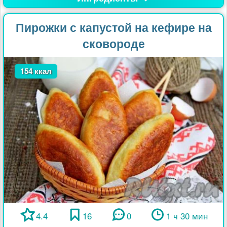
Пирожки с капустой на кефире на
сковороде
154 ккал
4.4
16
0
1 ч 30 мин