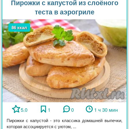
Пирожки с капустой из слоёного
теста в аэрогриле
86 ккал
5.0
1
0
1 ч 30 мин
Пирожки с капустой - это классика домашней выпечки,
которая ассоциируется с уютом, ...