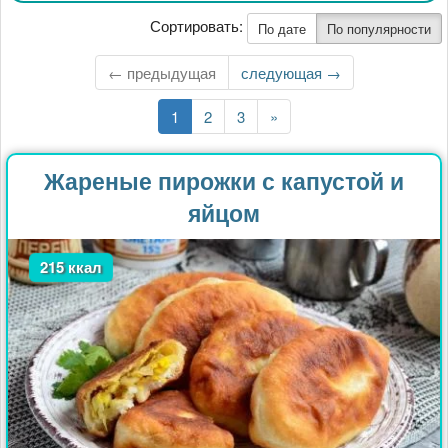
Сортировать:
По дате
По популярности
← предыдущая
Следующая
следующая →
страница
Текущая
1
Страница
2
Страница
3
Последняя
»
страница
страница
Жареные пирожки с капустой и
яйцом
215 ккал