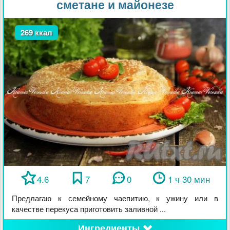
сметане и майонезе
269 ккал
4.6
7
0
1 ч 30 мин
Предлагаю к семейному чаепитию, к ужину или в
качестве перекуса приготовить заливной ...
Ингредиенты