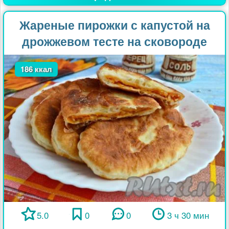
Жареные пирожки с капустой на
дрожжевом тесте на сковороде
186 ккал
5.0
0
0
3 ч 30 мин