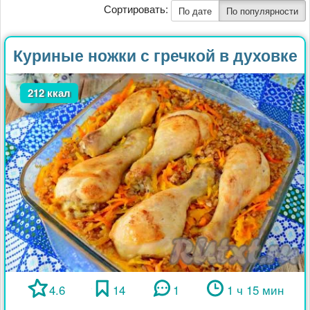
Сортировать:
По дате
По популярности
Куриные ножки с гречкой в духовке
212 ккал
4.6
14
1
1 ч 15 мин