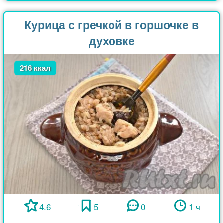
Курица с гречкой в горшочке в
духовке
216 ккал
4.6
5
0
1 ч