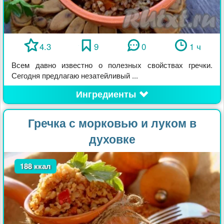
4.3
9
0
1 ч
Всем давно известно о полезных свойствах гречки.
Сегодня предлагаю незатейливый ...
Ингредиенты
Гречка с морковью и луком в
духовке
188 ккал