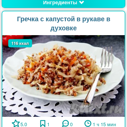
Ингредиенты
Гречка с капустой в рукаве в
духовке
116 ккал
5.0
1
0
1 ч 15 мин