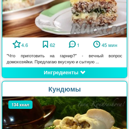
4.6
62
1
45 мин
"Что приготовить на гарнир?" - вечный вопрос
домохозяйки. Предлагаю вкусную и сытную ...
Ингредиенты
Кундюмы
134 ккал