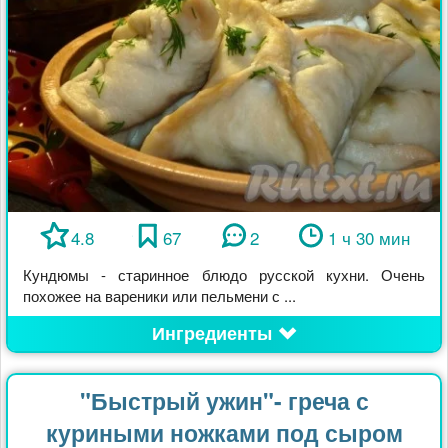
4.8
67
2
1 ч 30 мин
Кундюмы - старинное блюдо русской кухни. Очень
похожее на вареники или пельмени с ...
Ингредиенты
"Быстрый ужин"- греча с
куриными ножками под сыром