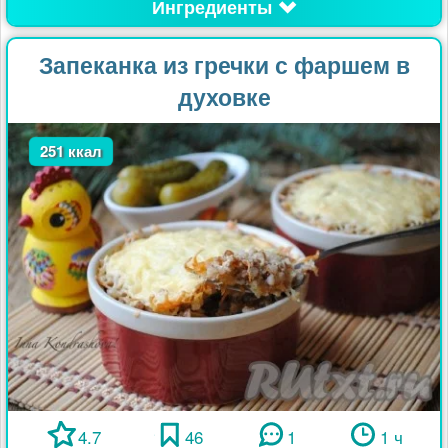
Ингредиенты
Запеканка из гречки с фаршем в
духовке
251 ккал
4.7
46
1
1 ч