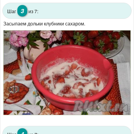
3
Шаг
из 7:
Засыпаем дольки клубники сахаром.
4