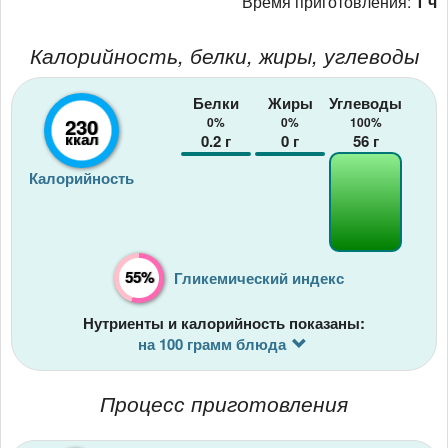
Время приготовления:
1 ч
Калорийность, белки, жиры, углеводы
Белки
Жиры
Углеводы
230
0%
0%
100%
ккал
0.2
г
0
г
56
г
Калорийность
55%
Гликемический индекс
Нутриенты и калорийность показаны:
на 100 грамм блюда
Процесс приготовления