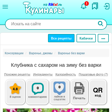
Перейти
1
к
основному
содержанию
Все рецепты
Кабачки
Консервации
Варенье, джемы
Варенье без варки
Клубника с сахаром на зиму без варки
Похожие рецепты
Ингредиенты
Калорийность
Пошаговые фото (7)
0
0
QR
4.8
код
лайков
в
8 оценок
комментариев
Печать
соцсетях