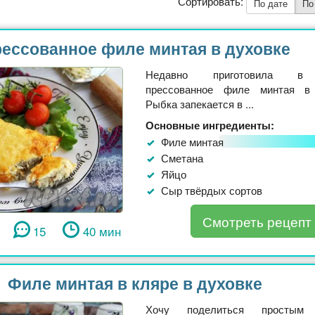
Сортировать:
По дате
По
ессованное филе минтая в духовке
Недавно приготовила в 
прессованное филе минтая в 
Рыбка запекается в ...
Основные ингредиенты:
Филе минтая
Сметана
Яйцо
Сыр твёрдых сортов
Смотреть рецепт
15
40 мин
Филе минтая в кляре в духовке
Хочу поделиться простым 