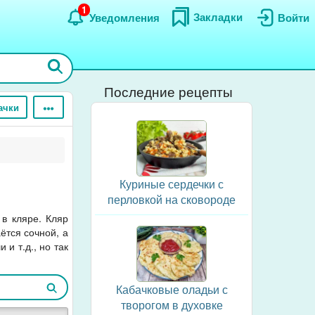
1
Закладки
Уведомления
Войти
Последние рецепты
ачки
Куриные сердечки с
перловкой на сковороде
 в кляре. Кляр
ётся сочной, а
и т.д., но так
Кабачковые оладьи с
творогом в духовке