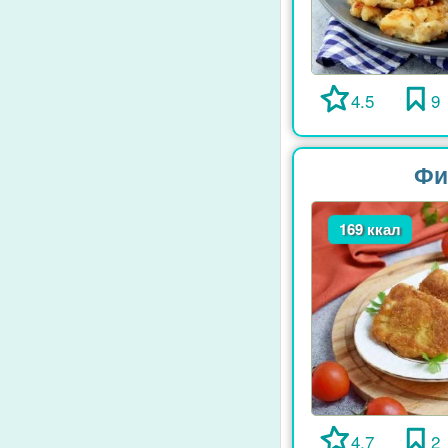
4.5
9
Фи
169 ккал
4.7
2