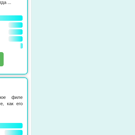
да ...
ное филе
е, как его