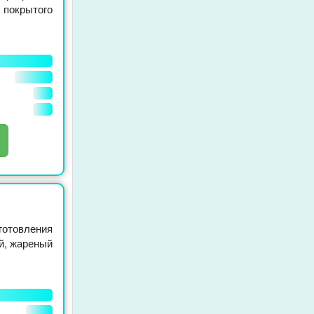
 покрытого
готовления
й, жареный