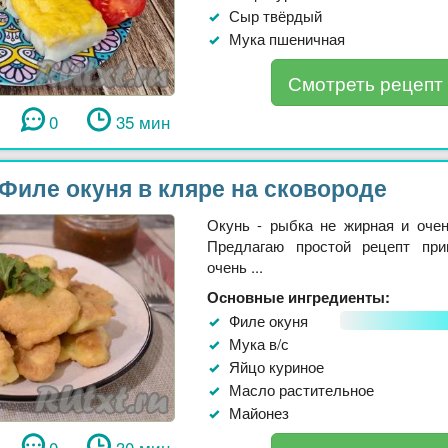
Сыр твёрдый
Мука пшеничная
Смотреть рецепт
0
35 мин
Филе окуня в кляре на сковороде
Окунь - рыбка не жирная и очен
Предлагаю простой рецепт при
очень ...
Основные ингредиенты:
Филе окуня
Мука в/с
Яйцо куриное
Масло растительное
Майонез
0
30 мин