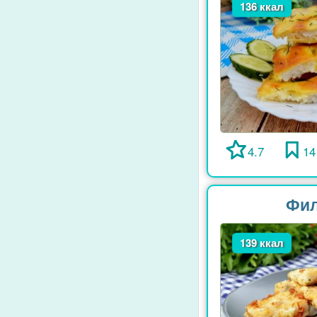
136 ккал
4.7
14
Фил
139 ккал