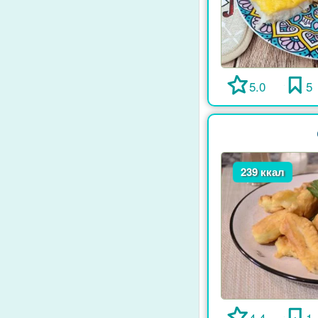
5.0
5
239 ккал
4.4
1