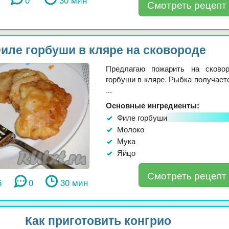
Смотреть рецепт
иле горбуши в кляре на сковороде
Предлагаю пожарить на сково
горбуши в кляре. Рыбка получаетс
...
Основные ингредиенты:
Филе горбуши
Молоко
Мука
Яйцо
Смотреть рецепт
5
0
30 мин
Как приготовить конгрио