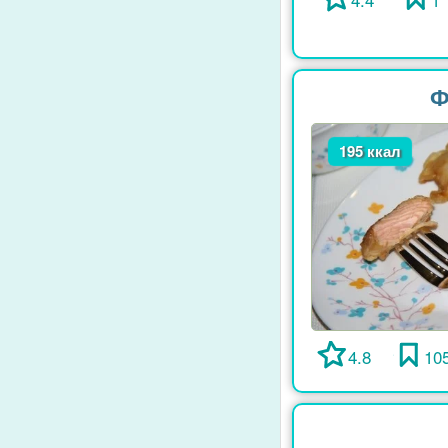
Ф
195 ккал
4.8
10