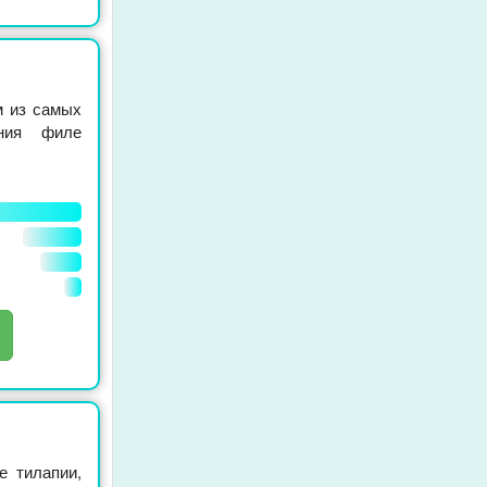
м из самых
ения филе
е тилапии,