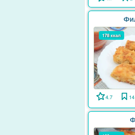
Фи
178 ккал
4.7
14
Ф