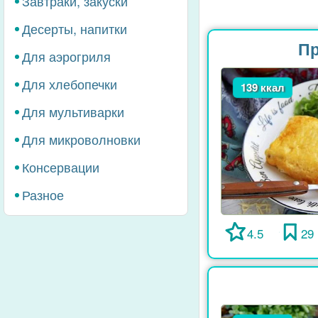
Завтраки, закуски
Десерты, напитки
Пр
Для аэрогриля
Для хлебопечки
139 ккал
Для мультиварки
Для микроволновки
Консервации
Разное
4.5
29