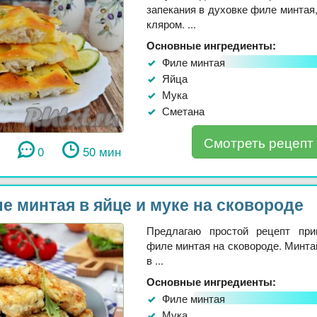
запекания в духовке филе минтая,
кляром. ...
Основные ингредиенты:
Филе минтая
Яйца
Мука
Сметана
Смотреть рецепт
0
50 мин
е минтая в яйце и муке на сковороде
Предлагаю простой рецепт при
филе минтая на сковороде. Минта
в ...
Основные ингредиенты:
Филе минтая
Мука