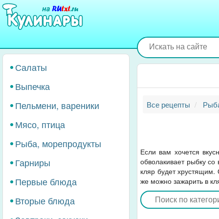
Перейти
к
основному
содержанию
Салаты
Выпечка
Пельмени, вареники
Все рецепты
Рыба
Мясо, птица
Рыба, морепродукты
Если вам хочется вкус
Гарниры
обволакивает рыбку со 
кляр будет хрустящим. О
Первые блюда
же можно зажарить в кл
Вторые блюда