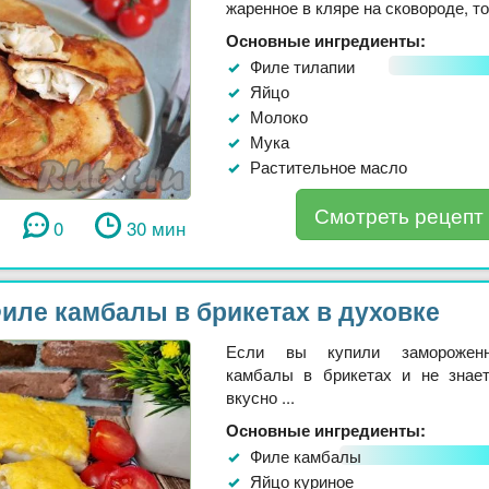
жаренное в кляре на сковороде, тог
Основные ингредиенты:
Филе тилапии
Яйцо
Молоко
Мука
Растительное масло
Смотреть рецепт
0
30 мин
иле камбалы в брикетах в духовке
Если вы купили заморожен
камбалы в брикетах и не знает
вкусно ...
Основные ингредиенты:
Филе камбалы
Яйцо куриное