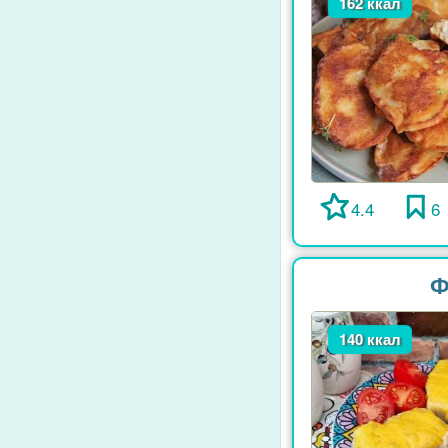
162 ккал
4.4
6
Ф
140 ккал