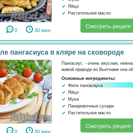
Яйцо
Растительное масло
Смотреть рецепт
0
30 мин
ле пангасиуса в кляре на сковороде
Пангасиус - очень вкусная, нежна
живой природе во Вьетнаме она оби
Основные ингредиенты:
Филе пангасиуса
Яйцо
Мука
Панировочные сухари
Растительное масло
Смотреть рецепт
0
30 мин