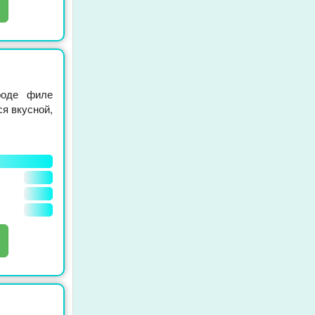
роде филе
я вкусной,