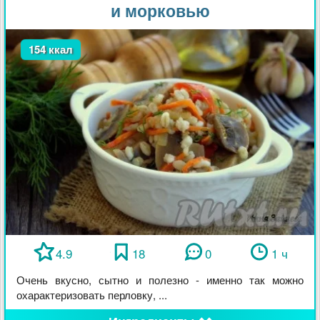
и морковью
154 ккал
4.9
18
0
1 ч
Очень вкусно, сытно и полезно - именно так можно
охарактеризовать перловку, ...