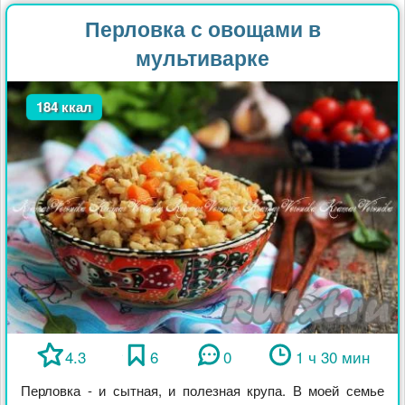
Перловка с овощами в
мультиварке
184 ккал
4.3
6
0
1 ч 30 мин
Перловка - и сытная, и полезная крупа. В моей семье