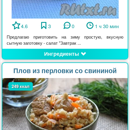
4.6
3
0
1 ч 30 мин
Предлагаю приготовить на зиму простую, вкусную
сытную заготовку - салат "Завтрак ...
Ингредиенты
Плов из перловки со свининой
249 ккал