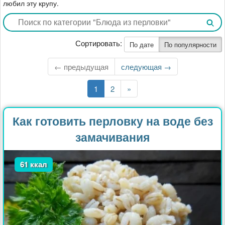
любил эту крупу.
Сортировать:
По дате
По популярности
← предыдущая
Следующая
следующая →
страница
Текущая
1
Страница
2
Последняя
»
страница
страница
Как готовить перловку на воде без
замачивания
61 ккал