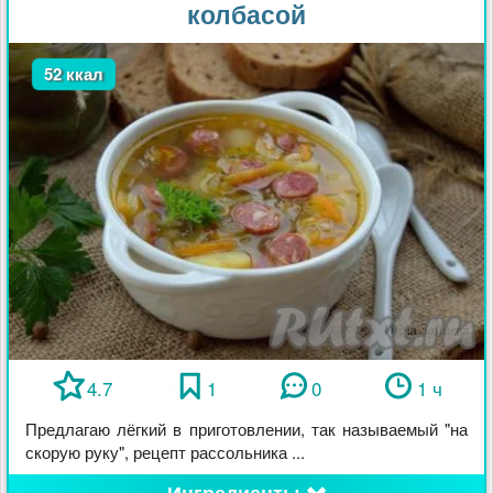
колбасой
52 ккал
4.7
1
0
1 ч
Предлагаю лёгкий в приготовлении, так называемый "на
скорую руку", рецепт рассольника ...
Ингредиенты