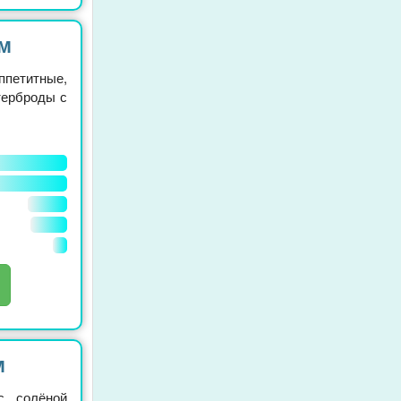
м
петитные,
терброды с
м
с солёной