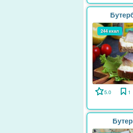
Бутер
244 ккал
5.0
1
Бутер