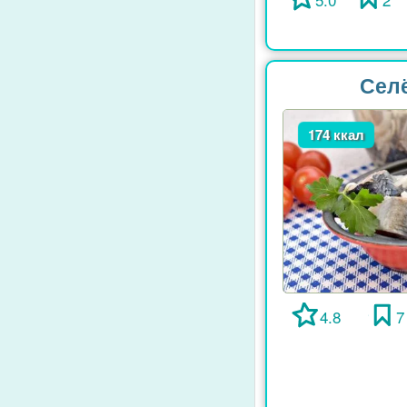
Селё
174 ккал
4.8
7