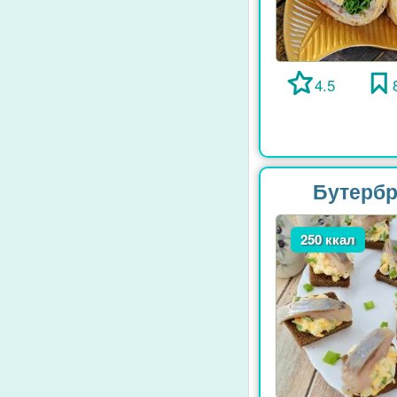
4.5
Бутербр
250 ккал