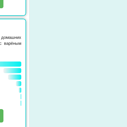
домашних
 с варёным