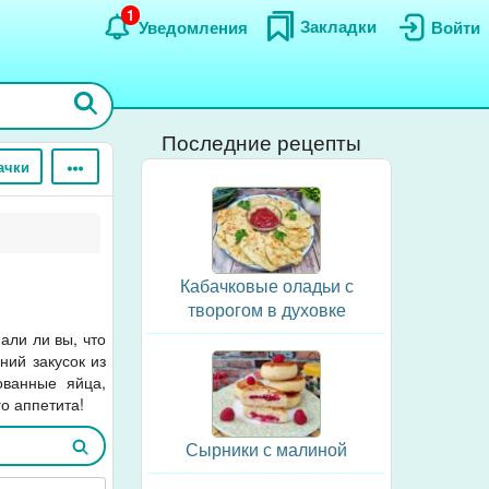
1
Закладки
Уведомления
Войти
Последние рецепты
ачки
Кабачковые оладьи с
творогом в духовке
али ли вы, что
ний закусок из
ованные яйца,
о аппетита!
Сырники с малиной