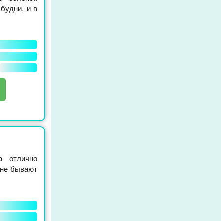
будни, и в
а отлично
 не бывают