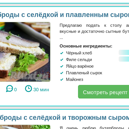
броды с селёдкой и плавленным сыро
Предлагаю подать к столу ап
вкусные и достаточно сытные бу
...
Основные ингредиенты:
Чёрный хлеб
Филе сельди
Яйцо варёное
Плавленый сырок
Майонез
0
30 мин
Смотреть рецепт
броды с селёдкой и творожным сыро
Я очень люблю бутерброды 