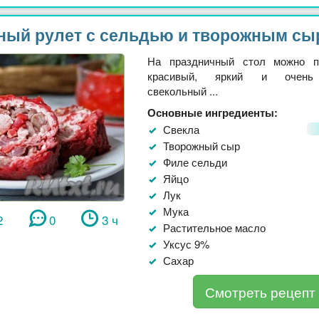
ный рулет с сельдью и творожным сы
На праздничный стол можно пр
красивый, яркий и очень
свекольный ...
Основные ингредиенты:
Свекла
Творожный сыр
Филе сельди
Яйцо
Лук
Мука
2
0
3 ч
Растительное масло
Уксус 9%
Сахар
Смотреть рецепт