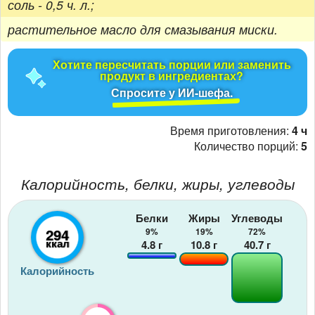
соль - 0,5 ч. л.;
растительное масло для смазывания миски.
Хотите пересчитать порции или заменить
продукт в ингредиентах?
Спросите у ИИ-шефа.
Время приготовления:
4 ч
Количество порций:
5
Калорийность, белки, жиры, углеводы
Белки
Жиры
Углеводы
294
9%
19%
72%
ккал
4.8
г
10.8
г
40.7
г
Калорийность