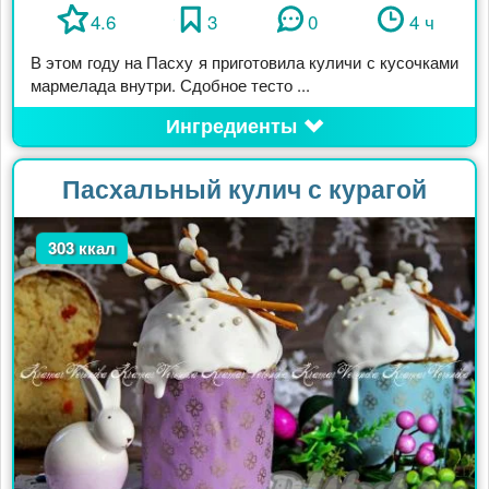
4.6
3
0
4 ч
В этом году на Пасху я приготовила куличи с кусочками
мармелада внутри. Сдобное тесто ...
Ингредиенты
Пасхальный кулич с курагой
303 ккал