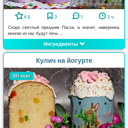
4.6
3
1
3 ч
Скоро светлый праздник Пасхи, а значит, наверняка,
многие из нас будут печь ...
Ингредиенты
Кулич на йогурте
331 ккал