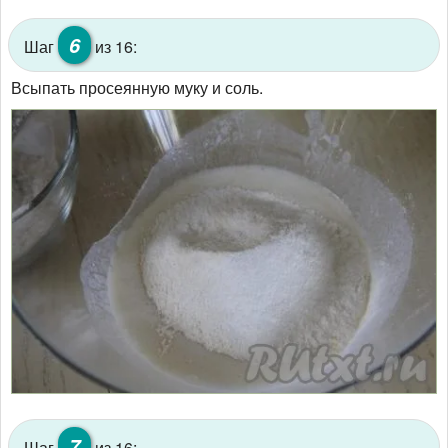
6
Шаг
из 16:
Всыпать просеянную муку и соль.
7
Шаг
из 16: