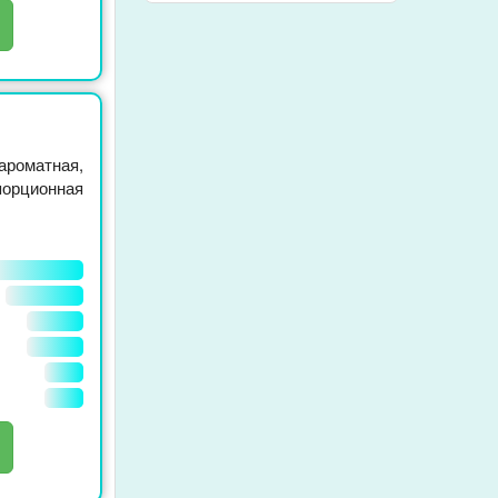
ароматная,
порционная