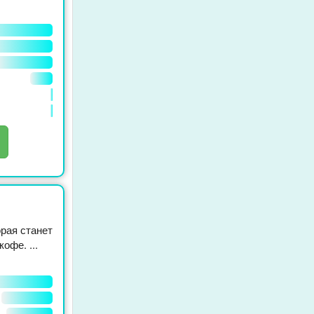
рая станет
офе. ...