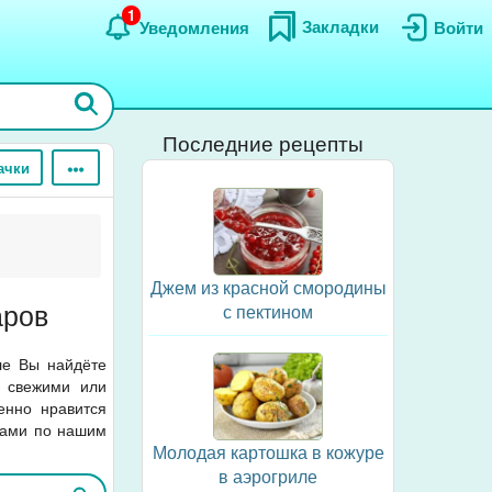
1
Закладки
Уведомления
Войти
Последние рецепты
ачки
Джем из красной смородины
аров
с пектином
ле Вы найдёте
и свежими или
енно нравится
одами по нашим
Молодая картошка в кожуре
в аэрогриле