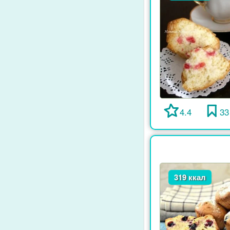
4.4
33
319 ккал