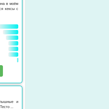
она в моём
ся кексы с
 пышные и
есто ...