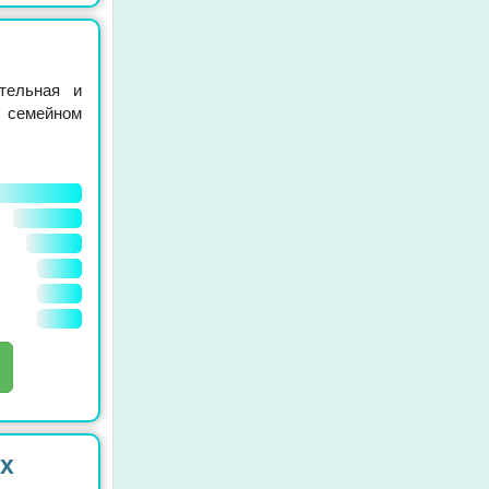
тельная и
в семейном
х