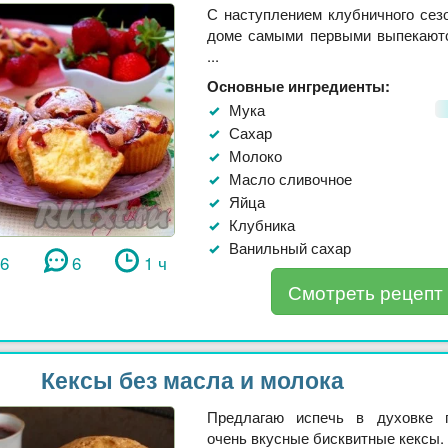
С наступлением клубничного сез
доме самыми первыми выпекают
...
Основные ингредиенты:
Мука
Сахар
Молоко
Масло сливочное
Яйца
Клубника
Ванильный сахар
66
6
1 ч
Смотреть рецепт
Кексы без масла и молока
Предлагаю испечь в духовке
очень вкусные бисквитные кексы. Т