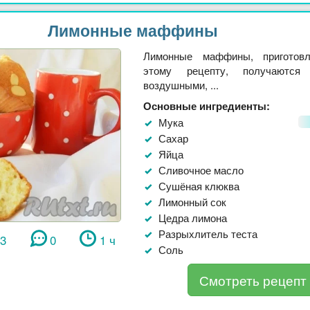
Лимонные маффины
Лимонные маффины, приготов
этому рецепту, получаются
воздушными, ...
Основные ингредиенты:
Мука
Сахар
Яйца
Сливочное масло
Сушёная клюква
Лимонный сок
Цедра лимона
Разрыхлитель теста
43
0
1 ч
Соль
Смотреть рецепт