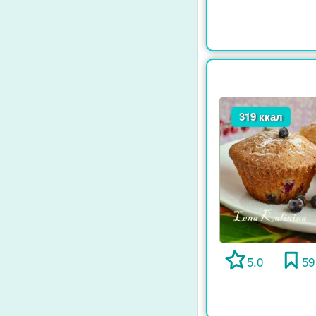
319 ккал
5.0
59