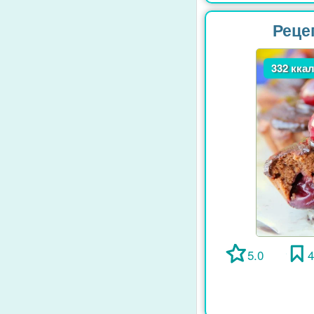
Реце
332 кка
5.0