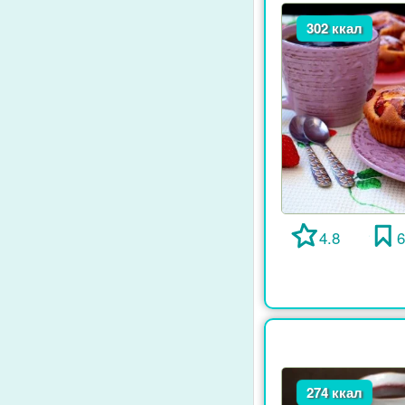
302 ккал
4.8
274 ккал