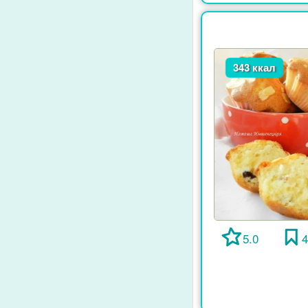
343 ккал
5.0