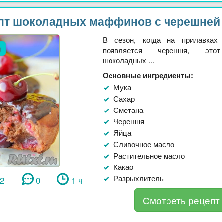
пт шоколадных маффинов с черешней
В сезон, когда на прилавках 
л
появляется черешня, это
шоколадных ...
Основные ингредиенты:
Мука
Сахар
Сметана
Черешня
Яйца
Сливочное масло
Растительное масло
Какао
Разрыхлитель
42
0
1 ч
Смотреть рецепт