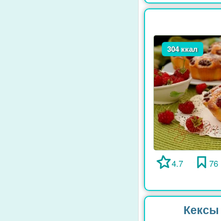
304 ккал
4.7
76
Кексы