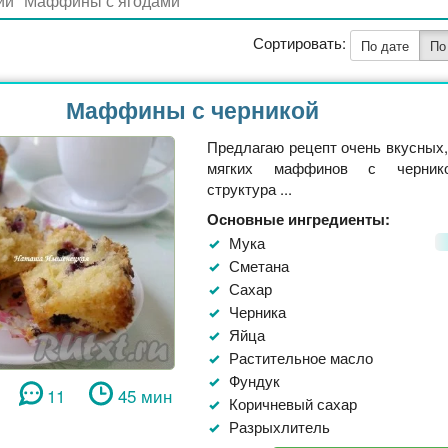
Сортировать:
По дате
По
Маффины с черникой
Предлагаю рецепт очень вкусных
мягких маффинов с чернико
структура ...
Основные ингредиенты:
Мука
Сметана
Сахар
Черника
Яйца
Растительное масло
Фундук
11
45 мин
Коричневый сахар
Разрыхлитель