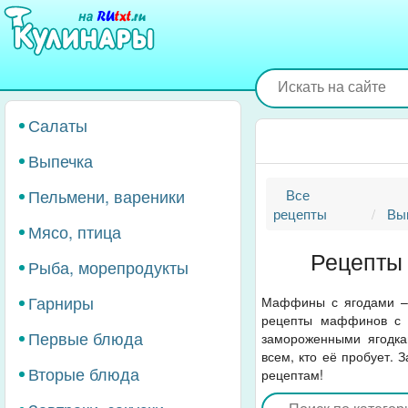
Перейти
к
основному
содержанию
Салаты
Выпечка
Пельмени, вареники
Все
рецепты
Вы
Мясо, птица
Рецепты 
Рыба, морепродукты
Гарниры
Маффины с ягодами – 
рецепты маффинов с к
Первые блюда
замороженными ягодка
всем, кто её пробует.
Вторые блюда
рецептам!