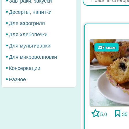
Завтраки, закуски
Десерты, напитки
Для аэрогриля
Для хлебопечки
Для мультиварки
337 ккал
Для микроволновки
Консервации
Разное
5.0
35