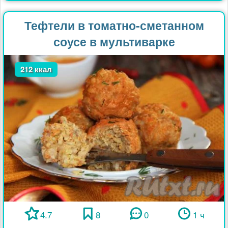
Тефтели в томатно-сметанном
соусе в мультиварке
212 ккал
4.7
8
0
1 ч