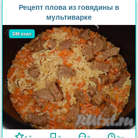
Рецепт плова из говядины в
мультиварке
246 ккал
4.7
2
2
2 ч