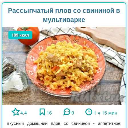
Рассыпчатый плов со свининой в
мультиварке
189 ккал
4.4
16
0
1 ч 15 мин
Вкусный домашний плов со свининой - аппетитное,