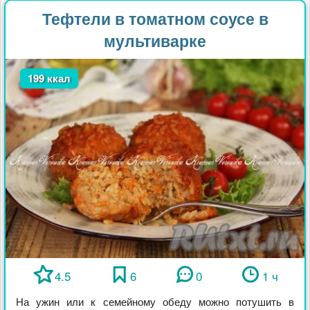
Тефтели в томатном соусе в
мультиварке
199 ккал
4.5
6
0
1 ч
На ужин или к семейному обеду можно потушить в