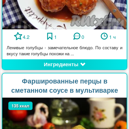
4.2
1
0
1 ч
Ленивые голубцы - замечательное блюдо. По составу и
вкусу такие голубцы похожи на ...
Ингредиенты
Фаршированные перцы в
сметанном соусе в мультиварке
135 ккал