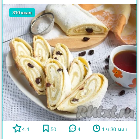
310 ккал
4.4
50
4
1 ч 30 мин