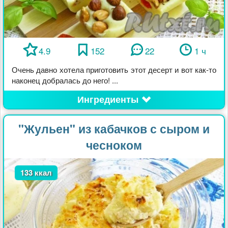
4.9
152
22
1 ч
Очень давно хотела приготовить этот десерт и вот как-то
наконец добралась до него! ...
Ингредиенты
"Жульен" из кабачков с сыром и
чесноком
133 ккал