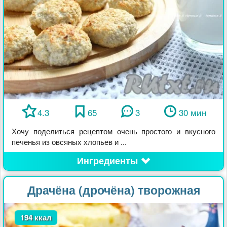
4.3
65
3
30 мин
Хочу поделиться рецептом очень простого и вкусного
печенья из овсяных хлопьев и ...
Ингредиенты
Драчёна (дрочёна) творожная
194 ккал