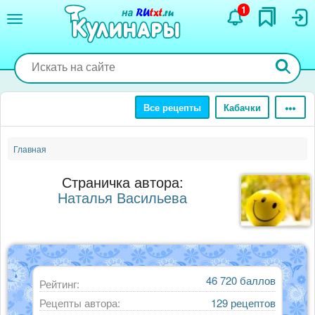
Перейти
1
к
основному
содержанию
Все рецепты
Кабачки
Главная
Страничка автора:
Наталья Васильева
46 720 баллов
Рейтинг:
Рецепты автора:
129 рецептов