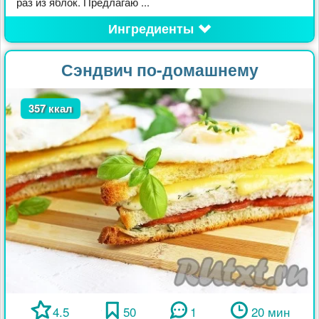
раз из яблок. Предлагаю ...
Ингредиенты
Сэндвич по-домашнему
357 ккал
4.5
50
1
20 мин