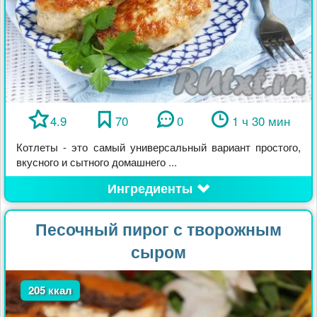
4.9
70
0
1 ч 30 мин
Котлеты - это самый универсальный вариант простого,
вкусного и сытного домашнего ...
Ингредиенты
Песочный пирог с творожным
сыром
205 ккал