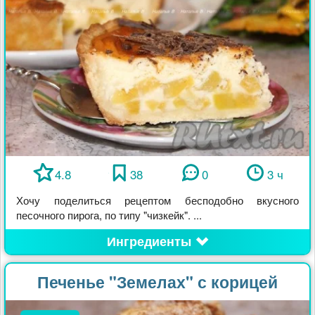
4.8
38
0
3 ч
Хочу поделиться рецептом бесподобно вкусного
песочного пирога, по типу "чизкейк". ...
Ингредиенты
Печенье "Земелах" с корицей