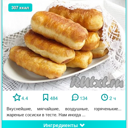
307 ккал
4.4
484
134
2 ч
Вкуснейшие, мягчайшие, воздушные, горяченькие...
жареные сосиски в тесте. Нам иногда ...
Ингредиенты