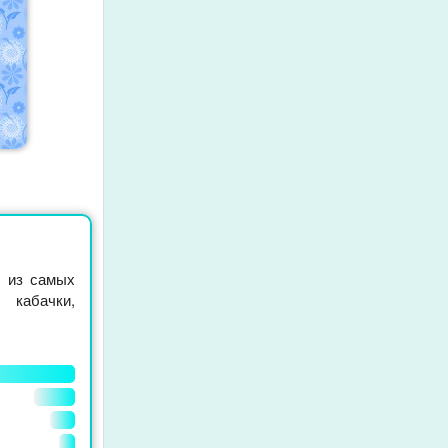
м из самых
кабачки,