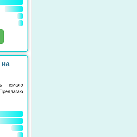
 на
ть немало
редлагаю