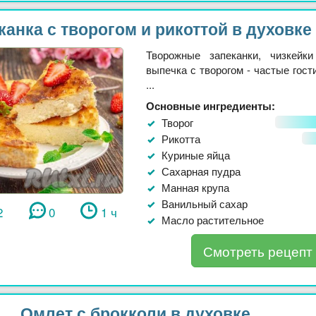
канка с творогом и рикоттой в духовке
Творожные запеканки, чизкейк
выпечка с творогом - частые гост
...
Основные ингредиенты:
Творог
Рикотта
Куриные яйца
Сахарная пудра
Манная крупа
Ванильный сахар
2
0
1 ч
Масло растительное
Смотреть рецепт
Омлет с брокколи в духовке