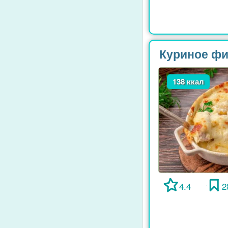
Куриное фи
138 ккал
4.4
2