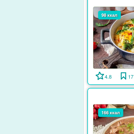
98 ккал
4.8
17
166 ккал