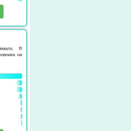
немало. Я
жовника на