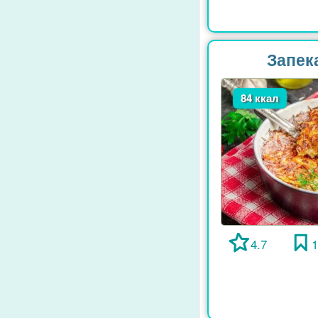
Запек
84 ккал
4.7