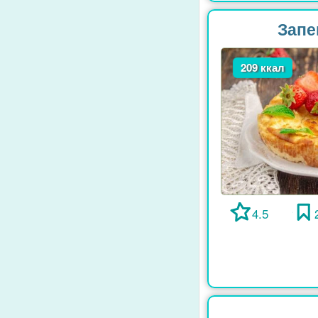
Запе
209 ккал
4.5