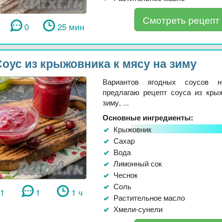
Смотреть рецепт
0
25 мин
оус из крыжовника к мясу на зиму
Вариантов ягодных соусов 
предлагаю рецепт соуса из кры
зиму, ...
Основные ингредиенты:
Крыжовник
Сахар
Вода
Лимонный сок
Чеснок
Соль
11
1
1 ч
Растительное масло
Хмели-сунели