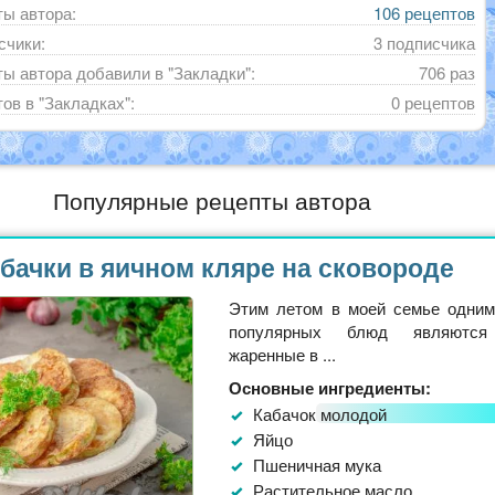
ы автора:
106 рецептов
счики:
3 подписчика
ы автора добавили в "Закладки":
706 раз
ов в "Закладках":
0 рецептов
Популярные рецепты автора
бачки в яичном кляре на сковороде
Этим летом в моей семье одни
популярных блюд являются 
жаренные в ...
Основные ингредиенты:
Кабачок молодой
Яйцо
Пшеничная мука
Растительное масло