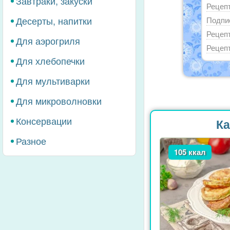
Завтраки, закуски
Рецепт
Десерты, напитки
Подпи
Рецепт
Для аэрогриля
Рецепт
Для хлебопечки
Для мультиварки
Для микроволновки
Консервации
Ка
Разное
105 ккал