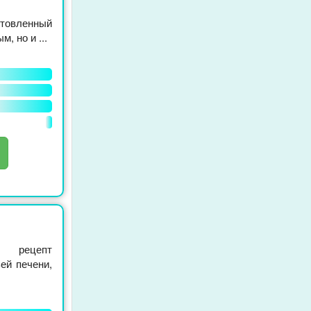
отовленный
, но и ...
й рецепт
ей печени,