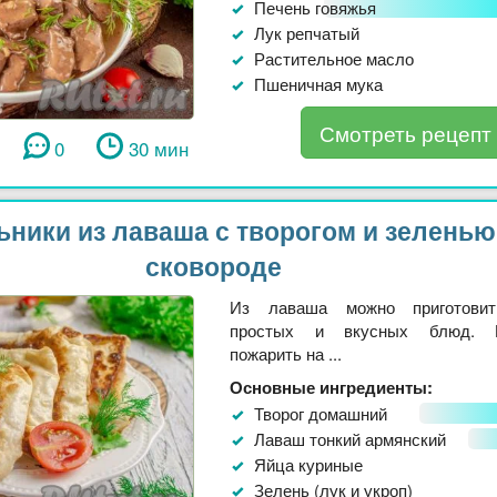
Печень говяжья
Лук репчатый
Растительное масло
Пшеничная мука
Смотреть рецепт
0
30 мин
ьники из лаваша с творогом и зеленью
сковороде
Из лаваша можно приготови
простых и вкусных блюд. П
пожарить на ...
Основные ингредиенты:
Творог домашний
Лаваш тонкий армянский
Яйца куриные
Зелень (лук и укроп)