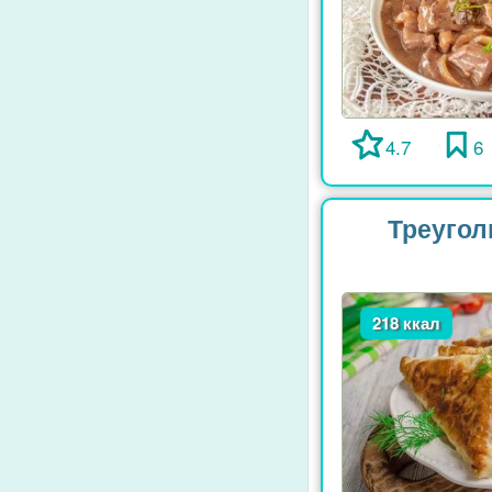
4.7
6
Треугол
218 ккал