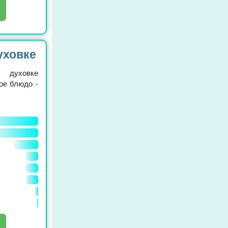
уховке
 духовке
ое блюдо -