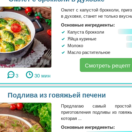
Омлет с капустой брокколи, приг
в духовке, станет не только вкусным
Основные ингредиенты:
Капуста брокколи
Яйца куриные
Молоко
Масло растительное
Смотреть рецепт
3
30 мин
Подлива из говяжьей печени
Предлагаю самый просто
приготовления подливы из говяжь
которая ...
Основные ингредиенты: