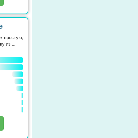
е
е простую,
у из ...