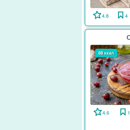
4.8
4
С
88 ккал
4.6