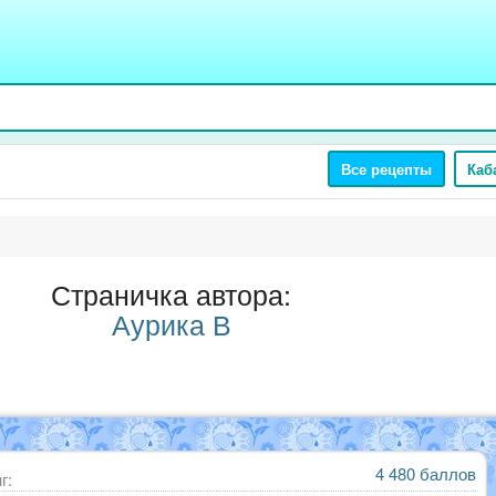
Все рецепты
Каб
Страничка автора:
Аурика В
4 480 баллов
г: