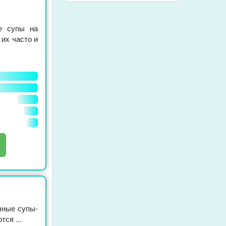
е супы на
их часто и
чные супы-
ся ...