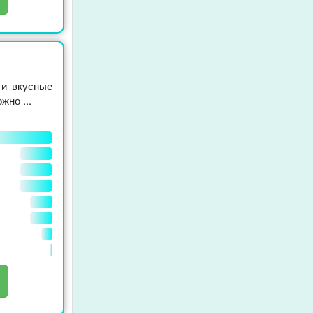
 и вкусные
но ...