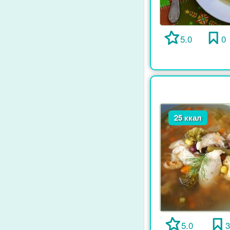
5.0
0
25 ккал
5.0