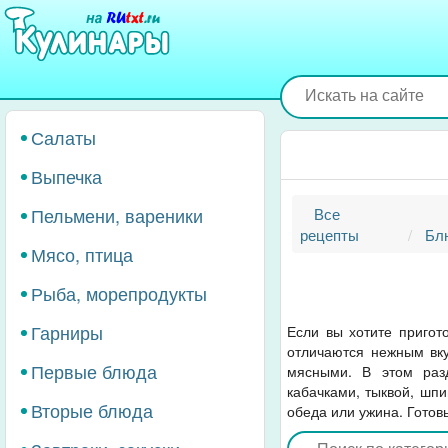
Перейти
к
основному
содержанию
Салаты
Выпечка
Пельмени, вареники
Все
рецепты
Бл
Мясо, птица
Рыба, морепродукты
Гарниры
Если вы хотите пригот
отличаются нежным вку
Первые блюда
мясными. В этом раз
кабачками, тыквой, шпи
Вторые блюда
обеда или ужина. Готовь