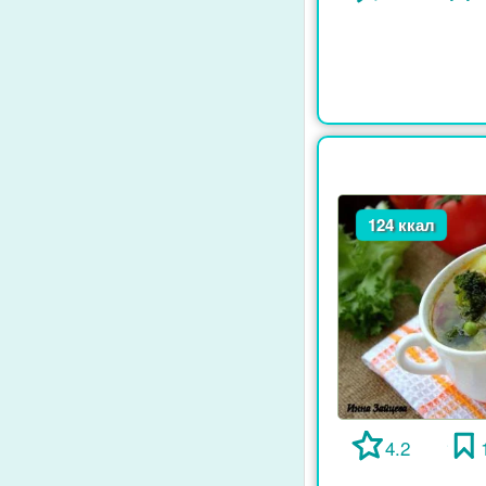
124 ккал
4.2