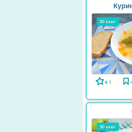
Курин
30 ккал
4.1
30 ккал