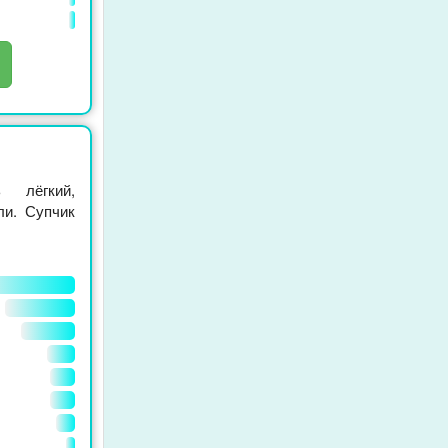
 лёгкий,
ли. Супчик