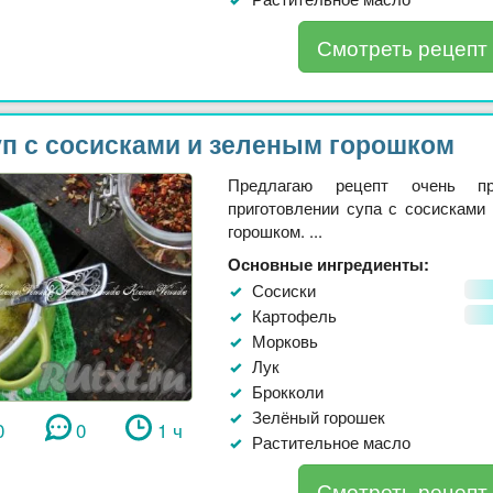
Смотреть рецепт
п с сосисками и зеленым горошком
Предлагаю рецепт очень пр
приготовлении супа с сосисками
горошком. ...
Основные ингредиенты:
Сосиски
Картофель
Морковь
Лук
Брокколи
Зелёный горошек
0
0
1 ч
Растительное масло
Смотреть рецепт