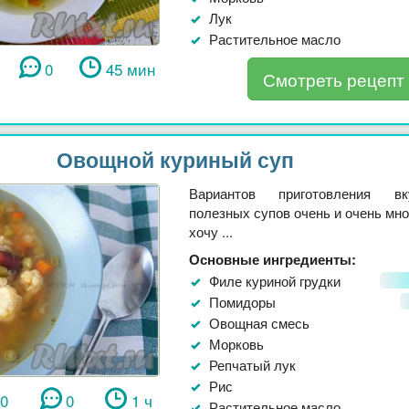
Лук
Растительное масло
0
45 мин
Смотреть рецепт
Овощной куриный суп
Вариантов приготовления в
полезных супов очень и очень мно
хочу ...
Основные ингредиенты:
Филе куриной грудки
Помидоры
Овощная смесь
Морковь
Репчатый лук
Рис
30
0
1 ч
Растительное масло