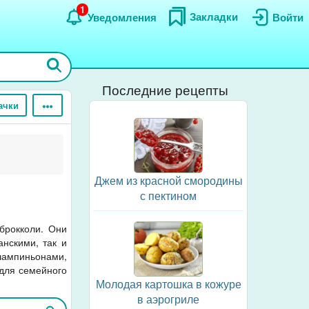
1
Закладки
Уведомления
Войти
Последние рецепты
ачки
Джем из красной смородины
с пектином
 брокколи. Они
нскими, так и
ампиньонами,
 для семейного
Молодая картошка в кожуре
в аэрогриле