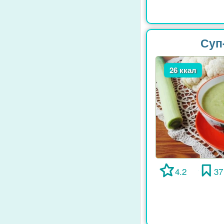
Суп
26 ккал
4.2
37