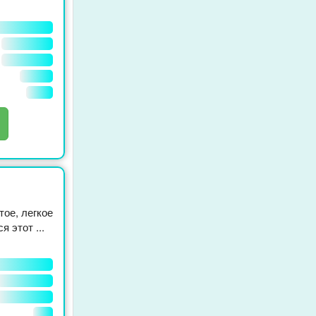
тое, легкое
 этот ...