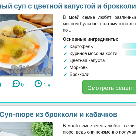
ый суп с цветной капустой и брокколи
В моей семье любят различны
мясном бульоне, поэтому готовлю 
по ...
Основные ингредиенты:
Картофель
Куриное мясо на кости
Цветная капуста
Морковь
Брокколи
4
0
1 ч
Смотреть рецепт
Суп-пюре из брокколи и кабачков
В моей семье очень любят разли
пюре, ведь они неизменно получают