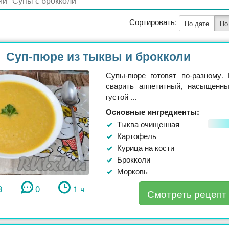
Сортировать:
По дате
По
Суп-пюре из тыквы и брокколи
Супы-пюре готовят по-разному.
сварить аппетитный, насыщенн
густой ...
Основные ингредиенты:
Тыква очищенная
Картофель
Курица на кости
Брокколи
Морковь
3
0
1 ч
Смотреть рецепт