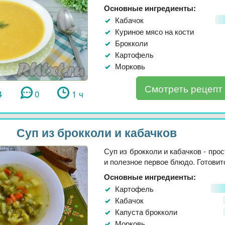
Основные ингредиенты:
Кабачок
Куриное мясо на кости
Брокколи
Картофель
Морковь
Смотреть рецепт
4
0
1 ч
Суп из брокколи и кабачков
Суп из брокколи и кабачков - прос
и полезное первое блюдо. Готовится
Основные ингредиенты:
Картофель
Кабачок
Капуста брокколи
Морковь