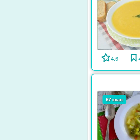
4.6
67 ккал