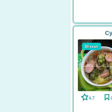
Су
50 ккал
4.7