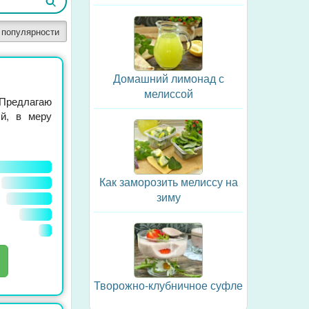
 популярности
Домашний лимонад с
мелиссой
 Предлагаю
ый, в меру
Как заморозить мелиссу на
зиму
Творожно-клубничное суфле