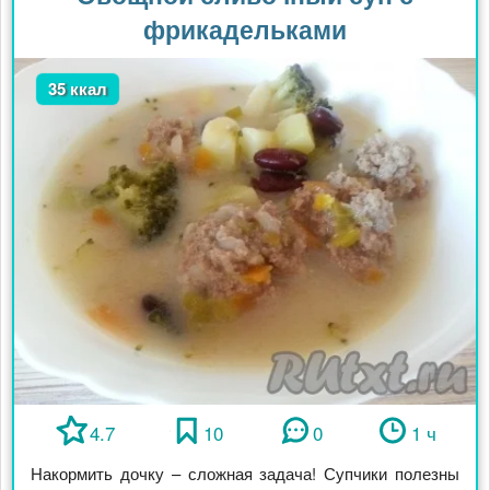
фрикадельками
35 ккал
4.7
10
0
1 ч
Накормить дочку – сложная задача! Супчики полезны