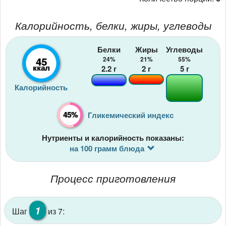
Калорийность, белки, жиры, углеводы
Белки
Жиры
Углеводы
45
24%
21%
55%
ккал
2.2
г
2
г
5
г
Калорийность
45%
Гликемический индекс
Нутриенты и калорийность показаны:
на 100 грамм блюда
Процесс приготовления
1
Шаг
из 7: