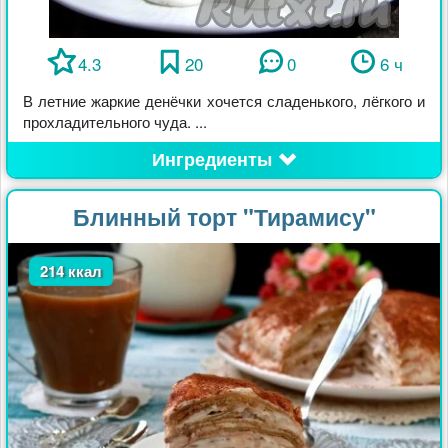
4.3
20
0
6 ч
В летние жаркие денёчки хочется сладенького, лёгкого и
прохладительного чуда. ...
Ингредиенты
Блинный торт "Тирамису"
214 ккал