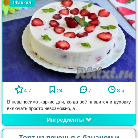
148 ккал
4.7
24
7
8 ч
В невыносимо жаркие дни, когда всё плавится и духовку
включать просто невозможно, а ...
Ингредиенты
Торт из печенья с бананом и