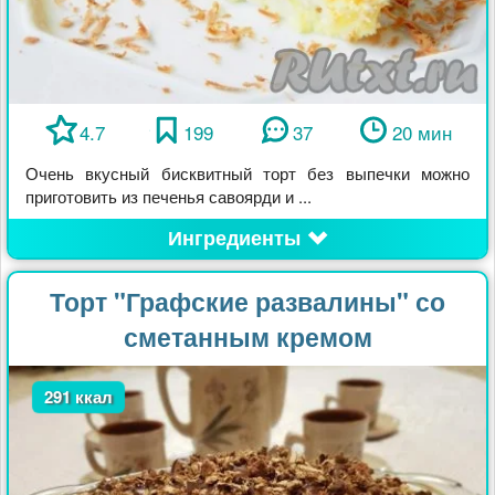
4.7
199
37
20 мин
Очень вкусный бисквитный торт без выпечки можно
приготовить из печенья савоярди и ...
Ингредиенты
Торт "Графские развалины" со
сметанным кремом
291 ккал