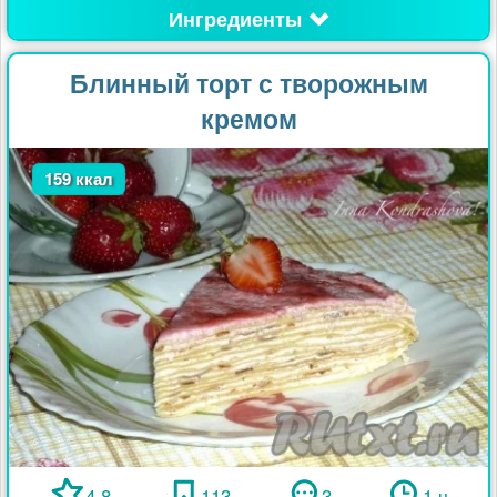
Ингредиенты
Блинный торт с творожным
кремом
159 ккал
4.8
113
3
1 ч