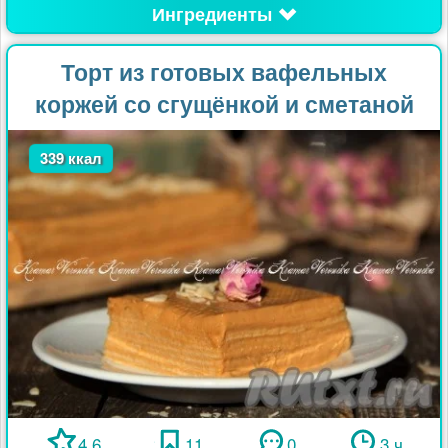
Ингредиенты
Торт из готовых вафельных
коржей со сгущёнкой и сметаной
339 ккал
4.6
11
0
3 ч