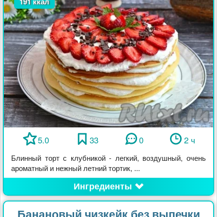
191 ккал
5.0
33
0
2 ч
Блинный торт с клубникой - легкий, воздушный, очень
ароматный и нежный летний тортик, ...
Ингредиенты
Банановый чизкейк без выпечки