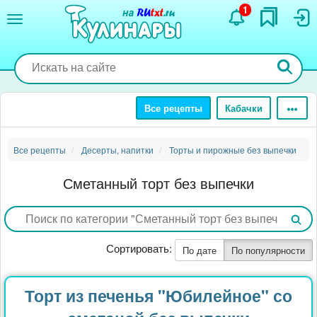
Перейти
1
к
основному
содержанию
Все рецепты
Кабачки
Все рецепты
Десерты, напитки
Торты и пирожные без выпечки
Сметанный торт без выпечки
Сортировать:
По дате
По популярности
Торт из печенья "Юбилейное" со