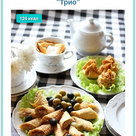
"Трио"
124 ккал