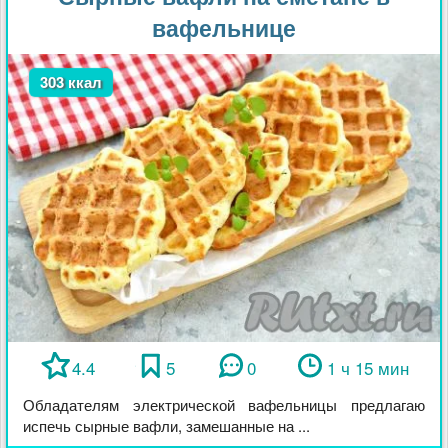
вафельнице
303 ккал
4.4
5
0
1 ч 15 мин
Обладателям электрической вафельницы предлагаю
испечь сырные вафли, замешанные на ...