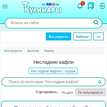
Перейти
1
к
основному
содержанию
Все рецепты
Кабачки
Все рецепты
Выпечка
Вафли
Несладкие вафли
Несладкие вафли с сыром
Сортировать:
По дате
По популярности