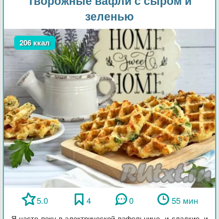
Творожные вафли с сыром и
зеленью
206 ккал
5.0
4
0
55 мин
Я часто пеку в электрической вафельнице и сладкие, и