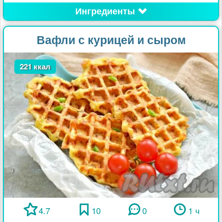
Ингредиенты
Вафли с курицей и сыром
221 ккал
4.7
10
0
1 ч