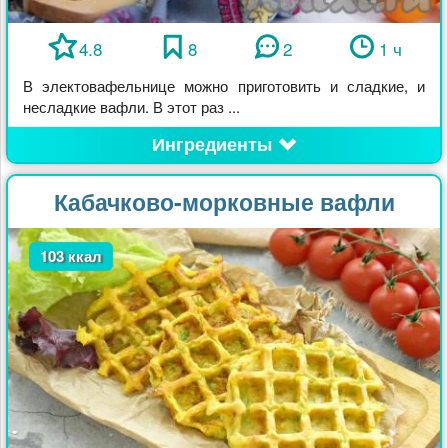
4.8
8
2
1 ч
В электовафельнице можно приготовить и сладкие, и
несладкие вафли. В этот раз ...
Ингредиенты
Кабачково-морковные вафли
103 ккал