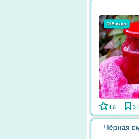
215 ккал
4.8
31
Чёрная см