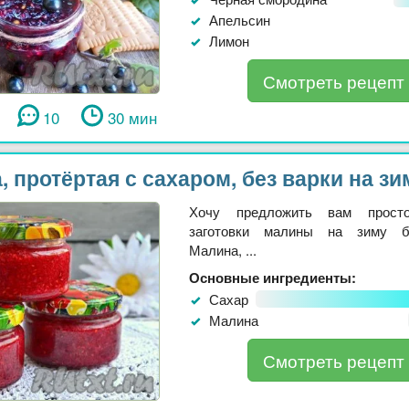
Апельсин
Лимон
Смотреть рецепт
10
30 мин
 протёртая с сахаром, без варки на зи
Хочу предложить вам прост
заготовки малины на зиму б
Малина, ...
Основные ингредиенты:
Сахар
Малина
Смотреть рецепт