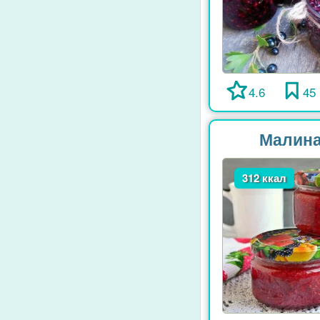
4.6
45
Малина,
312 ккал