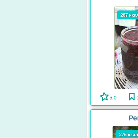
287 кка
5.0
Ре
276 кка