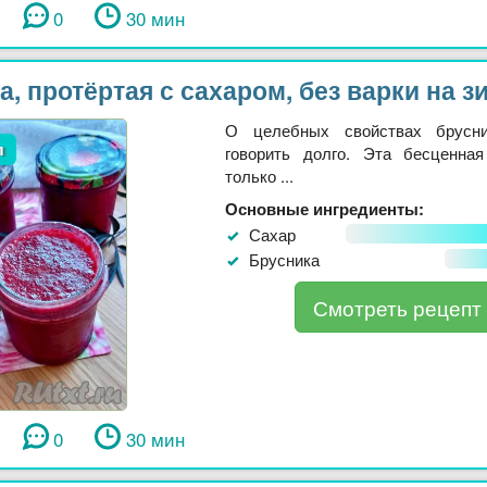
0
30 мин
, протёртая с сахаром, без варки на з
О целебных свойствах брусн
л
говорить долго. Эта бесценна
только ...
Основные ингредиенты:
Сахар
Брусника
Смотреть рецепт
0
30 мин