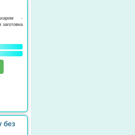
ахаром -
 заготовка
у без