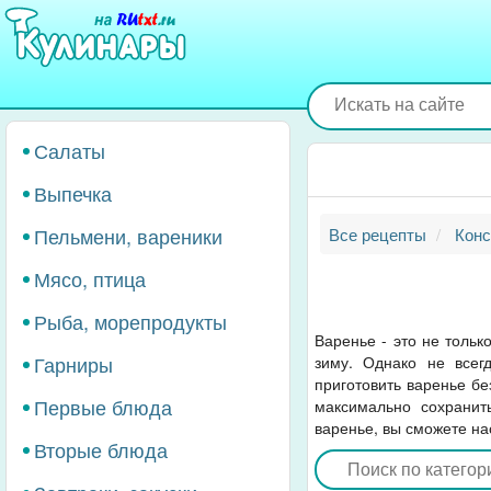
Перейти
к
основному
содержанию
Салаты
Выпечка
Пельмени, вареники
Все рецепты
Конс
Мясо, птица
Рыба, морепродукты
Варенье - это не тольк
Гарниры
зиму. Однако не всег
приготовить варенье бе
Первые блюда
максимально сохранит
варенье, вы сможете на
Вторые блюда