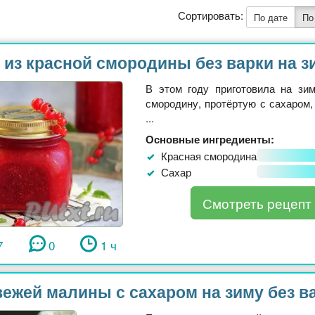
Сортировать:
По дате
По
 из красной смородины без варки на з
В этом году приготовила на зи
смородину, протёртую с сахаром, 
...
Основные ингредиенты:
Красная смородина
Сахар
Смотреть рецепт
7
0
1 ч
вежей малины с сахаром на зиму без в