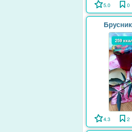
5.0
0
Брусника
259 кка
4.3
2