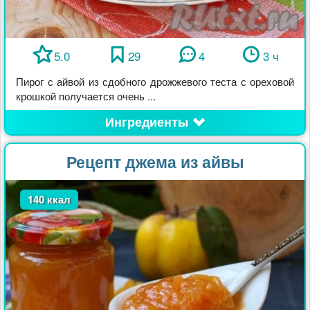
5.0
29
4
3 ч
Пирог с айвой из сдобного дрожжевого теста с ореховой
крошкой получается очень ...
Ингредиенты
Рецепт джема из айвы
140 ккал