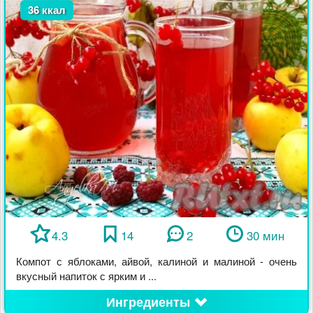
36 ккал
4.3
14
2
30 мин
Компот с яблоками, айвой, калиной и малиной - очень
вкусный напиток с ярким и ...
Ингредиенты