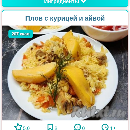
Ингредиенты
Плов с курицей и айвой
207 ккал
5.0
2
0
1 ч