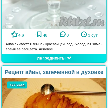
4.6
48
0
3 сут
Айва считается зимней красавицей, ведь холодная зима -
время ее расцвета. Айвовое ...
Ингредиенты
Рецепт айвы, запеченной в духовке
177 ккал