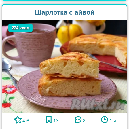
Шарлотка с айвой
224 ккал
4.6
13
2
1 ч