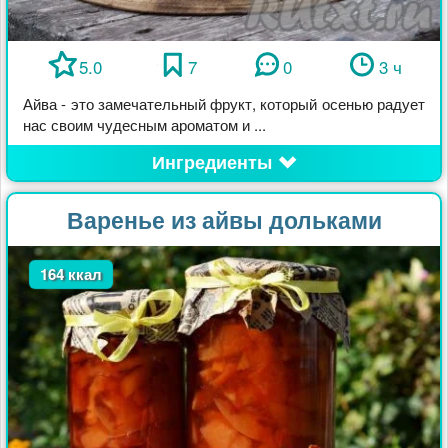
5.0
7
0
3 ч
Айва - это замечательный фрукт, который осенью радует
нас своим чудесным ароматом и ...
Ингредиенты
Варенье из айвы дольками
164 ккал