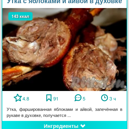
Утка с яблоками и айвой в духовке
143 ккал
4.8
91
5
3 ч
Утка, фаршированная яблоками и айвой, запечённая в
рукаве в духовке, получается ...
Ингредиенты