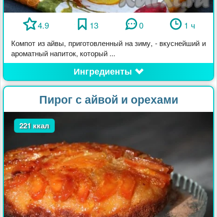
4.9
13
0
1 ч
Компот из айвы, приготовленный на зиму, - вкуснейший и
ароматный напиток, который ...
Ингредиенты
Пирог с айвой и орехами
221 ккал