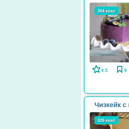
264 ккал
4.5
9
Чизкейк с
326 ккал