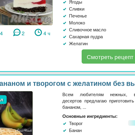
Ягоды
Сливки
Печенье
Молоко
Сливочное масло
14
2
4 ч
Сахарная пудра
Желатин
Смотреть рецепт
бананом и творогом с желатином без в
Всем любителям нежных, в
ал
десертов предлагаю приготовить
бананом, ...
Основные ингредиенты:
Творог
Банан