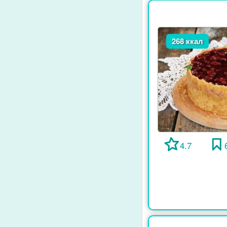
268 ккал
4.7