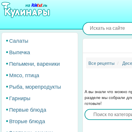
Перейти
к
основному
содержанию
Салаты
Выпечка
Пельмени, вареники
Все рецепты
Десе
Мясо, птица
Рыба, морепродукты
А вы знали что можно п
Гарниры
разделе мы собрали для
готовьте!
Первые блюда
Вторые блюда