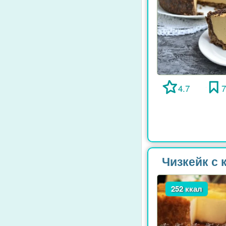
4.7
Чизкейк с
252 ккал