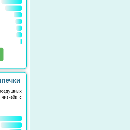
ыпечки
оздушных
 чизкейк с