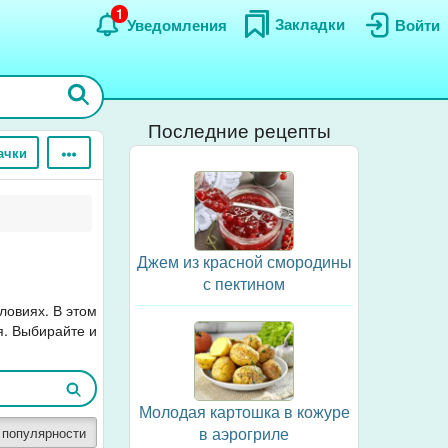
1
Закладки
Уведомления
Войти
Последние рецепты
ачки
Джем из красной смородины
с пектином
ловиях. В этом
я. Выбирайте и
Молодая картошка в кожуре
в аэрогриле
 популярности