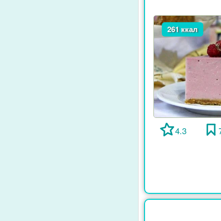
261 ккал
4.3