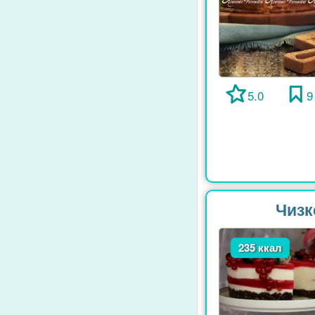
5.0
9
Чизк
235 ккал