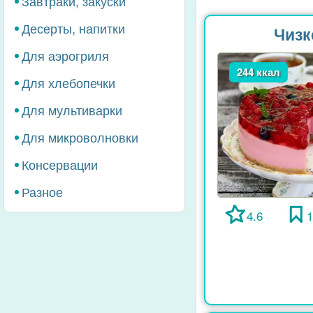
Завтраки, закуски
Десерты, напитки
Чизк
Для аэрогриля
244 ккал
Для хлебопечки
Для мультиварки
Для микроволновки
Консервации
Разное
4.6