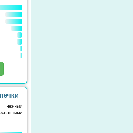
печки
нь нежный
ированными