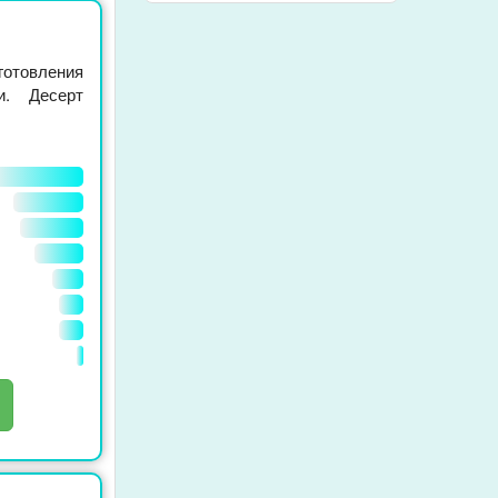
готовления
и. Десерт