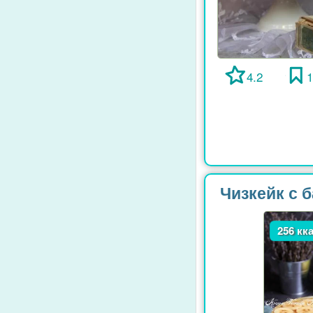
4.2
Чизкейк с 
256 кк