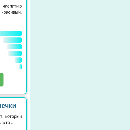
 чаепитию
 красивый,
печки
т, который
 Это ...