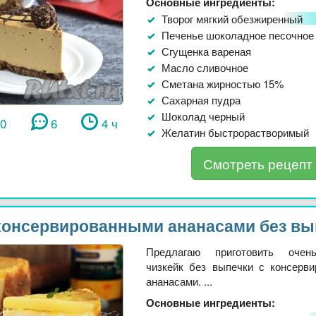
Основные ингредиенты:
Творог мягкий обезжиренный
Печенье шоколадное песочное
Сгущенка вареная
Масло сливочное
Сметана жирностью 15%
Сахарная пудра
Шоколад черный
70
6
4 ч
Желатин быстрорастворимый
Смотреть рецепт
 консервированными ананасами без вы
Предлагаю приготовить оче
чизкейк без выпечки с консерв
ананасами. ...
Основные ингредиенты: