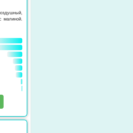
здушный,
с малиной.