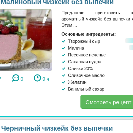
Малиновый чизкейк без выпечки
Предлагаю приготовить во
ароматный чизкейк без выпечки 
Этим ...
Основные ингредиенты:
Творожный сыр
Малина
Песочное печенье
Сахарная пудра
Сливки 20%
Сливочное масло
7
0
9 ч
Желатин
Ванильный сахар
Смотреть рецепт
Черничный чизкейк без выпечки